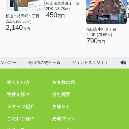
松山市岩崎町１丁目
2DK (46.78㎡)
3
450
松山市持田町１丁目
万円
2LDK (66.55㎡)
2,140
万円
松山市本町６丁目
2LDK (73.62㎡)
790
万円
カンパニー
松山市の物件一覧
グランドスタジオⅠ
4階
売りたい方
お客様の声
物件を探す
会社概要
スタッフ紹介
お知らせ
こだわり条件
売却プラン