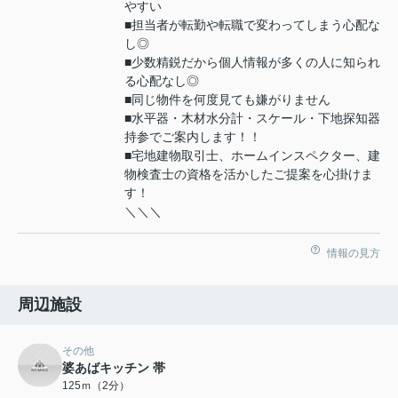
やすい
■担当者が転勤や転職で変わってしまう心配な
し◎
■少数精鋭だから個人情報が多くの人に知られ
る心配なし◎
■同じ物件を何度見ても嫌がりません
■水平器・木材水分計・スケール・下地探知器
持参でご案内します！！
■宅地建物取引士、ホームインスペクター、建
物検査士の資格を活かしたご提案を心掛けま
す！
＼＼＼
情報の見方
周辺施設
その他
婆あばキッチン 帯
125ｍ（2分）