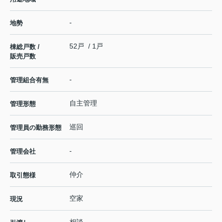
-
地勢
52戸 / 1戸
棟総戸数 /
販売戸数
-
管理組合有無
自主管理
管理形態
巡回
管理員の勤務形態
-
管理会社
仲介
取引態様
空家
現況
相談