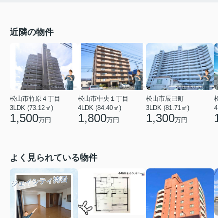
近隣の物件
松山市竹原４丁目
松山市中央１丁目
松山市辰巳町
3LDK (73.12㎡)
4LDK (84.40㎡)
3LDK (81.71㎡)
4
1,500
1,800
1,300
万円
万円
万円
よく見られている物件