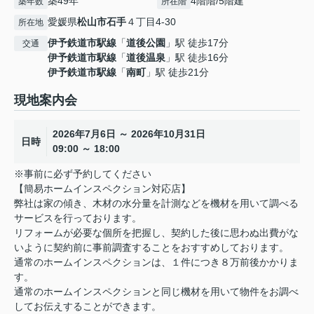
築49年
4階階/5階建
築年数
所在階
愛媛県
松山市
石手
４丁目4-30
所在地
伊予鉄道市駅線
「
道後公園
」駅 徒歩17分
交通
伊予鉄道市駅線
「
道後温泉
」駅 徒歩16分
伊予鉄道市駅線
「
南町
」駅 徒歩21分
現地案内会
2026年7月6日 ～ 2026年10月31日
日時
09:00 ～ 18:00
※事前に必ず予約してください
【簡易ホームインスペクション対応店】
弊社は家の傾き、木材の水分量を計測などを機材を用いて調べる
サービスを行っております。
リフォームが必要な個所を把握し、契約した後に思わぬ出費がな
いように契約前に事前調査することをおすすめしております。
通常のホームインスペクションは、１件につき８万前後かかりま
す。
通常のホームインスペクションと同じ機材を用いて物件をお調べ
してお伝えすることができます。