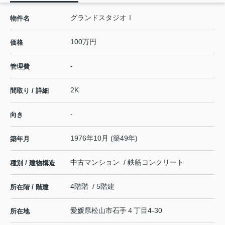
グランドスタジオⅠ
物件名
100万円
価格
-
管理費
2K
間取り / 詳細
-
向き
1976年10月 (築49年)
築年月
中古マンション / 鉄筋コンクリート
種別 / 建物構造
4階階 / 5階建
所在階 / 階建
愛媛県
松山市
石手
４丁目4-30
所在地