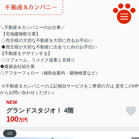
＼不動産＆カンパニーのお仕事／
【宅地建物取引業】
◇売主様の大切な不動産を大切に売るお手伝い
◆買主様が大切な不動産に出会うためのお手伝い
【不動産をデザインする】
◇リフォーム、リメイク提案と見積り
◆建築会社紹介業
◇アフターフォロー（補助金案内・建物検査など）
※不動産＆カンパニーの上記独自サービスをご希望の方は 是非このHP
からお問い合わせください♪
NEW
グランドスタジオⅠ 4階
100
万円
1
/
2