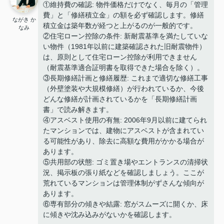
①維持費の確認: 物件価格だけでなく、毎月の「管理
費」と「修繕積立金」の額を必ず確認します。修繕
ながき か
積立金は築年数が経つと上がるのが一般的です。
なみ
②住宅ローン控除の条件: 新耐震基準を満たしていな
い物件（1981年以前に建築確認された旧耐震物件）
は、原則として住宅ローン控除が利用できません
（耐震基準適合証明書を取得できた場合を除く）。
③長期修繕計画と修繕履歴: これまで適切な修繕工事
（外壁塗装や大規模修繕）が行われているか、今後
どんな修繕が計画されているかを「長期修繕計画
書」で読み解きます。
④アスベスト使用の有無: 2006年9月以前に建てられ
たマンションでは、建物にアスベストが含まれてい
る可能性があり、除去に高額な費用がかかる場合が
あります。
⑤共用部の状態: ゴミ置き場やエントランスの清掃状
況、掲示板の張り紙などを確認しましょう。ここが
荒れているマンションは管理体制がずさんな傾向が
あります。
⑥専有部分の傾きや結露: 窓がスムーズに開くか、床
に傾きや沈み込みがないかを確認します。