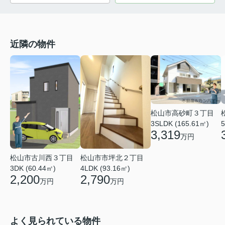
近隣の物件
松山市高砂町３丁目
3SLDK (165.61㎡)
5
3,319
万円
松山市古川西３丁目
松山市市坪北２丁目
3DK (60.44㎡)
4LDK (93.16㎡)
2,200
2,790
万円
万円
よく見られている物件