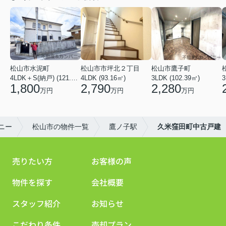
松山市水泥町
松山市市坪北２丁目
松山市鷹子町
4LDK＋S(納戸) (121.00㎡)
4LDK (93.16㎡)
3LDK (102.39㎡)
3
1,800
2,790
2,280
万円
万円
万円
ニー
松山市の物件一覧
鷹ノ子駅
久米窪田町中古戸建
売りたい方
お客様の声
物件を探す
会社概要
スタッフ紹介
お知らせ
こだわり条件
売却プラン