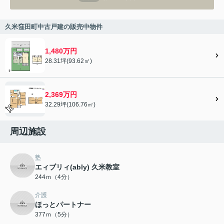
久米窪田町中古戸建の販売中物件
1,480万円
28.31坪(93.62㎡)
2,369万円
32.29坪(106.76㎡)
周辺施設
塾
エィブリィ(ably) 久米教室
244ｍ（4分）
介護
ほっとパートナー
377ｍ（5分）