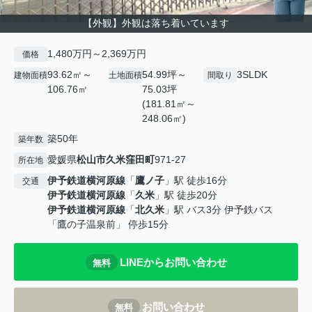
【外観】外観は落ち着いています
1,480万円～2,369万円
価格
93.62㎡～
54.99坪～
3SLDK
建物面積
土地面積
間取り
106.76㎡
75.03坪
(181.81㎡～
248.06㎡)
築50年
築年数
愛媛県
松山市
久米窪田町
971-27
所在地
伊予鉄道横河原線
「
鷹ノ子
」駅 徒歩16分
交通
伊予鉄道横河原線
「
久米
」駅 徒歩20分
伊予鉄道横河原線
「
北久米
」駅 バス3分 伊予鉄バス
「鷹の子温泉前」 停歩15分
LINEからお問い合わせ
無料
お問い合わせ
無料