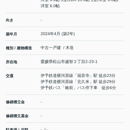
洋室 6.0帖
-
向き
2024年4月 (築2年)
築年月
中古一戸建 / 木造
種別 / 建物構造
愛媛県
松山市
越智
２丁目2-23-1
所在地
伊予鉄道横河原線
「
福音寺
」駅 徒歩23分
交通
伊予鉄道横河原線
「
北久米
」駅 徒歩29分
伊予鉄バス「椿前」バス停下車 徒歩6分
-
修繕積立金
-
修繕積立基金
- / -
駐車場 / 月額