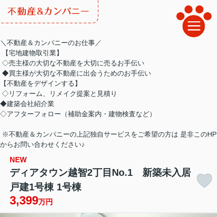
＼不動産＆カンパニーのお仕事／
【宅地建物取引業】
◇売主様の大切な不動産を大切に売るお手伝い
◆買主様が大切な不動産に出会うためのお手伝い
【不動産をデザインする】
◇リフォーム、リメイク提案と見積り
◆建築会社紹介業
◇アフターフォロー（補助金案内・建物検査など）
※不動産＆カンパニーの上記独自サービスをご希望の方は 是非このHP
からお問い合わせください♪
NEW
ディアタウン越智2丁目No.1 新築未入居
戸建1号棟 1号棟
3,399
万円