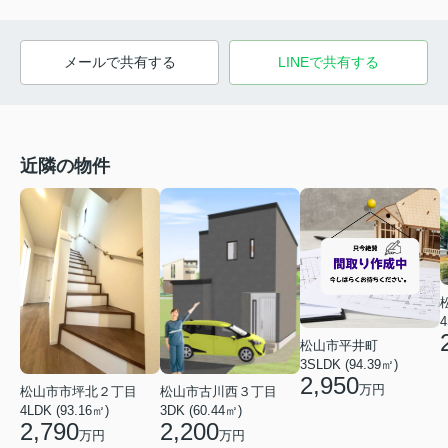
メールで共有する
LINEで共有する
近隣の物件
4
松山市平井町
3SLDK (94.39㎡)
2,950
万円
松山市市坪北２丁目
松山市古川西３丁目
4LDK (93.16㎡)
3DK (60.44㎡)
2,790
2,200
万円
万円