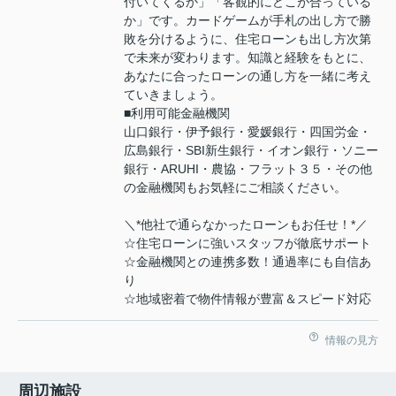
付いてくるか」「客観的にどこが合っている
か」です。カードゲームが手札の出し方で勝
敗を分けるように、住宅ローンも出し方次第
で未来が変わります。知識と経験をもとに、
あなたに合ったローンの通し方を一緒に考え
ていきましょう。
■利用可能金融機関
山口銀行・伊予銀行・愛媛銀行・四国労金・
広島銀行・SBI新生銀行・イオン銀行・ソニー
銀行・ARUHI・農協・フラット３５・その他
の金融機関もお気軽にご相談ください。
＼*他社で通らなかったローンもお任せ！*／
☆住宅ローンに強いスタッフが徹底サポート
☆金融機関との連携多数！通過率にも自信あ
り
☆地域密着で物件情報が豊富＆スピード対応
情報の見方
周辺施設