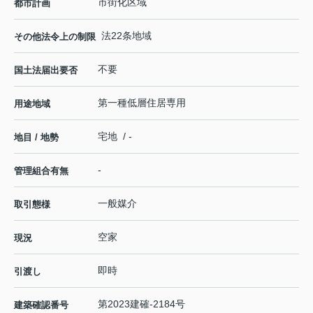
市街化区域
都市計画
法22条地域
その他法令上の制限
不要
国土法届出要否
第一種低層住居専用
用途地域
宅地 / -
地目 / 地勢
-
管理組合有無
一般媒介
取引態様
空家
現況
即時
引渡し
第2023建確-2184号
建築確認番号