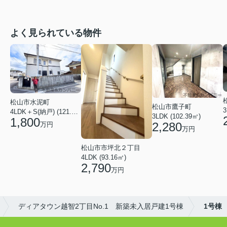
よく見られている物件
松山市水泥町
松山市鷹子町
3
4LDK＋S(納戸) (121.00㎡)
3LDK (102.39㎡)
1,800
2,280
万円
万円
松山市市坪北２丁目
4LDK (93.16㎡)
2,790
万円
ディアタウン越智2丁目No.1 新築未入居戸建1号棟
1号棟