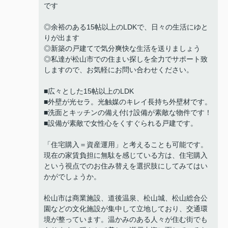
です
◎余裕のある15帖以上のLDKで、日々の生活にゆと
りが出ます
◎新築の戸建てで気分爽快な生活を送りましょう
◎私達が松山市での住まい探しを全力でサポート致
しますので、お気軽にお問い合わせください。
■広々とした15帖以上のLDK
■外壁が光セラ。光触媒のキレイ長持ち外壁材です。
■洗面とキッチンの備え付け設備が素敵な物件です！
■設備が素敵で女性心をくすぐられる戸建です。
「住宅購入＝資産運用」と考えることも可能です。
現在の家賃負担に無駄を感じている方は、住宅購入
という視点でのお住み替えを選択肢にしてみてはい
かがでしょうか。
松山市は商業施設、道後温泉、松山城、松山総合公
園などの文化施設が集中して立地しており、交通環
境が整っています。温かみのある人々が住む街でも