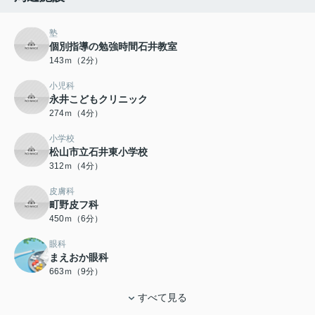
塾
個別指導の勉強時間石井教室
143ｍ（2分）
小児科
永井こどもクリニック
274ｍ（4分）
小学校
松山市立石井東小学校
312ｍ（4分）
皮膚科
町野皮フ科
450ｍ（6分）
眼科
まえおか眼科
663ｍ（9分）
すべて見る