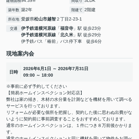
94.39㎡
3LDK
建物面積
間取り
築2年
2階建
築年数
階建て
愛媛県
松山市
越智
２丁目2-23-1
所在地
伊予鉄道横河原線
「
福音寺
」駅 徒歩23分
交通
伊予鉄道横河原線
「
北久米
」駅 徒歩29分
伊予鉄バス「椿前」バス停下車 徒歩6分
現地案内会
2026年6月1日 ～ 2026年7月31日
日時
09:00 ～ 18:00
※事前に必ず予約してください
【簡易ホームインスペクション対応店】
弊社は家の傾き、木材の水分量を計測などを機材を用いて調べる
サービスを行っております。
リフォームが必要な個所を把握し、契約した後に思わぬ出費がな
いように契約前に事前調査することをおすすめしております。
通常のホームインスペクションは、１件につき８万前後かかりま
す。
通常のホームインスペクションと同じ機材を用いて物件をお調べ