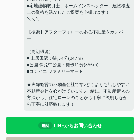
■宅地建物取引士、ホームインスペクター、建物検査
士の資格を活かしたご提案を心掛けます！
＼＼＼
【検索】アフターフォローのある不動産＆カンパニ
ー
（周辺環境）
■ 土居田駅：徒歩4分(347ｍ)
■公園 保免中公園：徒歩11分(856ｍ)
■コンビニ ファミリーマート
★夫婦経営の不動産会社です♪どこよりも話しやすい
不動産会社を心がけています♪一緒に、不動産購入の
方法から、住宅ローンのことから丁寧に説明しなが
ら丁寧に対応致します！
LINEからお問い合わせ
無料