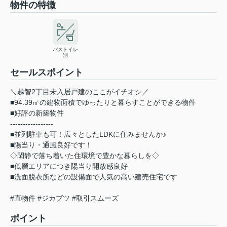
物件の特徴
バストイレ
別
セールスポイント
＼越智2丁目未入居戸建のここがイチオシ／
■94.39㎡の建物面積でゆったりと暮らすことができる物件
■好評の新築物件
-----------------
■並列駐車も可！広々としたLDKに住みませんか♪
■陽当り・通風良好です！
◇閑静で落ち着いた住環境で豊かな暮らしを◇
■低層エリアにつき陽当り開放感良好
■洗面脱衣所などの設備面で人気の高い建売住宅です
#直物件 #ジカブツ #取引スムーズ
ポイント