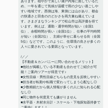
あります。穏やかで美しい瀬戸内海に面しているた
め、一年を通じて気候が温暖で雨の少ない過ごしや
すい地域です。西側は海、東側には山があり、都会
の快適さと田舎ののどかさを両方兼ね備えていま
す。さまざまなランキングで松山市は高評価を得て
います。例えば、通勤・通学時間が短い（全国1
位）、余暇時間が長い（全国1位）、仕事の平均時間
が短い（全国2位）、主婦が幸せに暮らせる街（全国
5位）などです。このように、住環境の良さが多くの
人々に愛されている要因となっています。
/／／
【不動産＆カンパニーに問い合わせるメリット】
■他社が掲載している不動産も合わせてご紹介が可
能！ご案内ツアーが得意です♪
■女性目線・男性目線どちらもの意見を反映しやすい
■担当者が転勤や転職で変わってしまう心配なし◎
■少数精鋭だから個人情報が多くの人に知られる心配
なし◎
■同じ物件を何度見ても嫌がりません
■水平器・木材水分計・スケール・下地探知器持参で
ご案内します！！