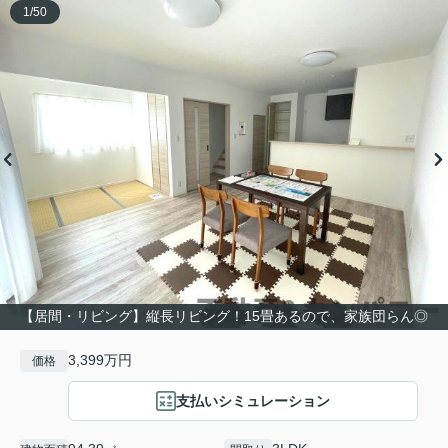
1
/
50
【居間・リビング】縦長リビング！15畳あるので、家族団らん◎
3,399万円
価格
支払いシミュレーション