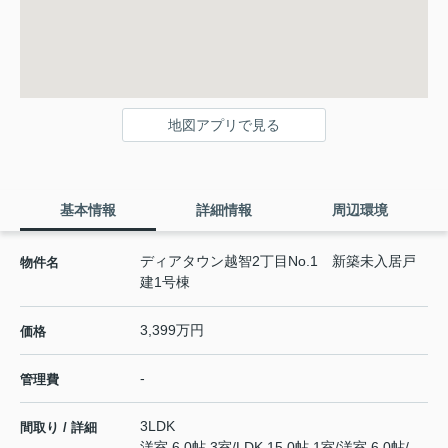
地図アプリで見る
基本情報
詳細情報
周辺環境
ディアタウン越智2丁目No.1 新築未入居戸
物件名
建1号棟
3,399万円
価格
-
管理費
3LDK
間取り / 詳細
洋室 6.0帖 3室
/
LDK 15.0帖 1室
/
洋室 6.0帖
/