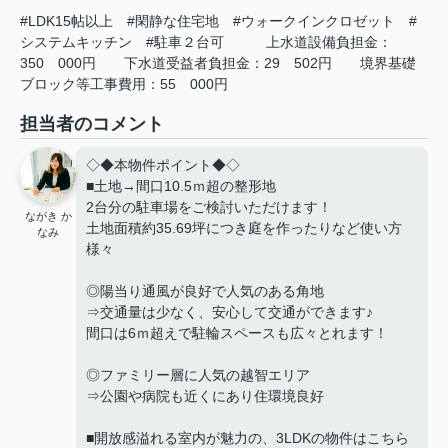
#LDK15帖以上
#閑静な住宅地
#ウォークインクロゼット
#
システムキッチン
#駐車２台可
上水道設備負担金：
350
000円
下水道受益者負担金：29
502円
境界基礎
ブロック等工事費用：55
000円
担当者のコメント
◇◆本物件ポイント◆◇
■土地→間口10.5ｍ超の整形地
2台分の駐車場をご検討いただけます！
ながき か
土地面積約35.69坪につき庭を作ったりなど使い方
なみ
様々
◎陽当り通風が良好で人気のある角地
⇒交通量は少なく、安心して交通ができます♪
間口は6ｍ超えで駐輪スペースも広々とれます！
◎ファミリー層に人気の越智エリア
⇒公園や病院も近くにあり住環境良好
■開放感溢れる室内が魅力の、3LDKの物件はこちら