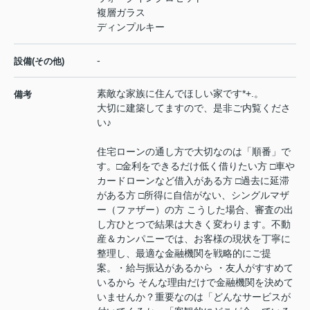
複層ガラス
ディンプルキー
-
設備(その他)
素敵な家族に住んでほしい家です*+.。
備考
大切に建築してますので、是非ご内覧くださ
い♪
住宅ローンの通し方で大切なのは「順番」で
す。□金利をできるだけ低く借りたい方 □車や
カードローンなど借入がある方 □過去に延滞
がある方 □所得に自信がない、シングルマザ
ー（ファザー）の方 こうした場合、審査の出
し方ひとつで結果は大きく変わります。不動
産＆カンパニーでは、お客様の現状を丁寧に
整理し、最適な金融機関を戦略的にご提
案。・給与振込があるから ・友人がすすめて
いるから そんな理由だけで金融機関を決めて
いませんか？重要なのは「どんなサービスが