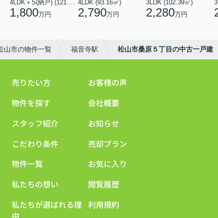
4LDK＋S(納戸) (121.00㎡)
4LDK (93.16㎡)
3LDK (102.39㎡)
3
1,800
2,790
2,280
万円
万円
万円
松山市の物件一覧
福音寺駅
松山市桑原５丁目の中古一戸建
売りたい方
お客様の声
物件を探す
会社概要
スタッフ紹介
お知らせ
こだわり条件
売却プラン
物件一覧
お気に入り
私たちの想い
閲覧履歴
私たちが選ばれる理
利用規約
由