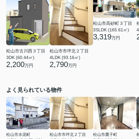
松山市高砂町３丁目
3SLDK (165.61㎡)
4
3,319
万円
松山市古川西３丁目
松山市市坪北２丁目
3DK (60.44㎡)
4LDK (93.16㎡)
2,200
2,790
万円
万円
よく見られている物件
松山市水泥町
松山市市坪北２丁目
松山市鷹子町