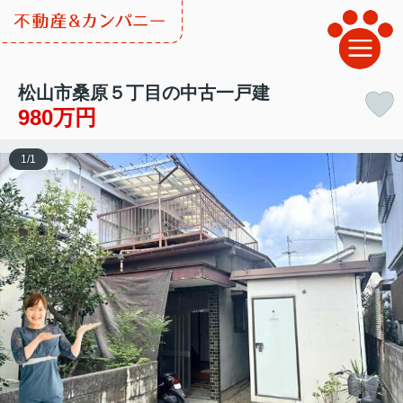
松山市桑原５丁目の中古一戸建
980万円
1
/
1