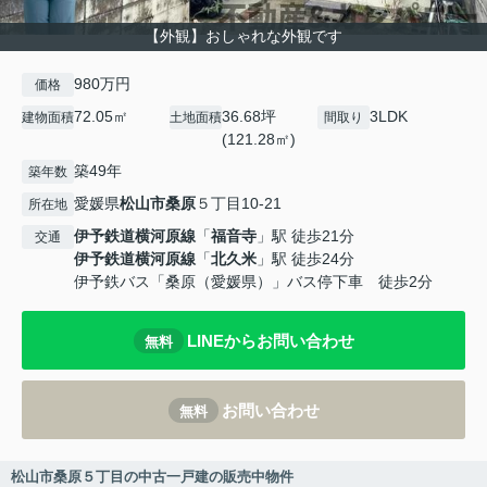
【外観】おしゃれな外観です
980万円
価格
72.05㎡
36.68坪
3LDK
建物面積
土地面積
間取り
(121.28㎡)
築49年
築年数
愛媛県
松山市
桑原
５丁目10-21
所在地
伊予鉄道横河原線
「
福音寺
」駅 徒歩21分
交通
伊予鉄道横河原線
「
北久米
」駅 徒歩24分
伊予鉄バス「桑原（愛媛県）」バス停下車 徒歩2分
LINEからお問い合わせ
無料
お問い合わせ
無料
松山市桑原５丁目の中古一戸建の販売中物件