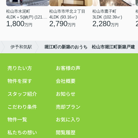
松山市水泥町
松山市市坪北２丁目
松山市鷹子町
4LDK＋S(納戸) (121.00㎡)
4LDK (93.16㎡)
3LDK (102.39㎡)
3
1,800
2,790
2,280
万円
万円
万円
伊予和気駅
堀江町の新築のおうち 松山市堀江町新築戸建
売りたい方
お客様の声
物件を探す
会社概要
スタッフ紹介
お知らせ
こだわり条件
売却プラン
物件一覧
お気に入り
私たちの想い
閲覧履歴