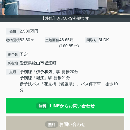
【外観】きれいな外観です
2,980万円
価格
82.80㎡
48.65坪
3LDK
建物面積
土地面積
間取り
(160.85㎡)
予定
築年数
愛媛県
松山市
堀江町
所在地
予讃線
「
伊予和気
」駅 徒歩20分
交通
予讃線
「
堀江
」駅 徒歩21分
伊予鉄バス「花見橋（愛媛県）」バス停下車 徒歩10
分
LINEからお問い合わせ
無料
お問い合わせ
無料