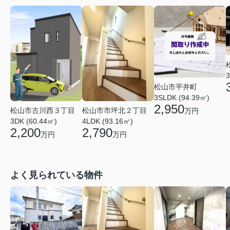
3
松山市平井町
3SLDK (94.39㎡)
2,950
松山市古川西３丁目
松山市市坪北２丁目
万円
3DK (60.44㎡)
4LDK (93.16㎡)
2,200
2,790
万円
万円
よく見られている物件