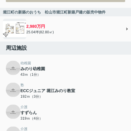
堀江町の新築のおうち 松山市堀江町新築戸建の販売中物件
2,980万円
25.04坪(82.80㎡)
周辺施設
幼稚園
みのり幼稚園
43ｍ（1分）
塾
ECCジュニア 堀江みのり教室
192ｍ（3分）
介護
すずらん
319ｍ（4分）
介護