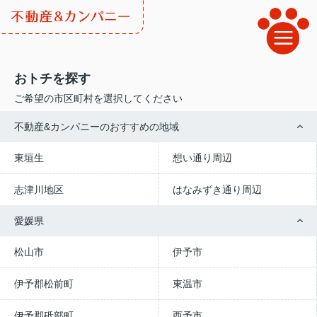
おトチを探す
ご希望の市区町村を選択してください
不動産&カンパニーのおすすめの地域
東垣生
想い通り周辺
志津川地区
はなみずき通り周辺
愛媛県
松山市
伊予市
伊予郡松前町
東温市
伊予郡砥部町
西予市