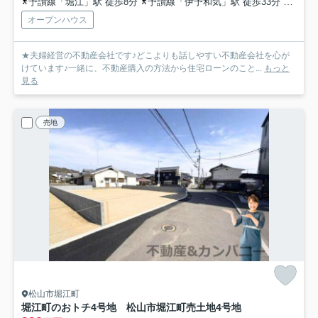
予讃線「堀江」駅 徒歩8分
予讃線「伊予和気」駅 徒歩33分
予讃線
オープンハウス
★夫婦経営の不動産会社です♪どこよりも話しやすい不動産会社を心が
けています♪一緒に、不動産購入の方法から住宅ローンのこと...
もっと
見る
売地
松山市堀江町
堀江町のおトチ4号地 松山市堀江町売土地
4号地