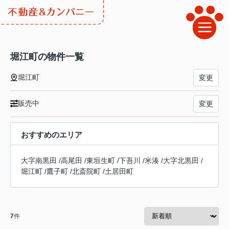
堀江町の物件一覧
堀江町
変更
販売中
変更
おすすめのエリア
大字南黒田
/
高尾田
/
東垣生町
/
下吾川
/
米湊
/
大字北黒田
/
堀江町
/
鷹子町
/
北斎院町
/
土居田町
7
件