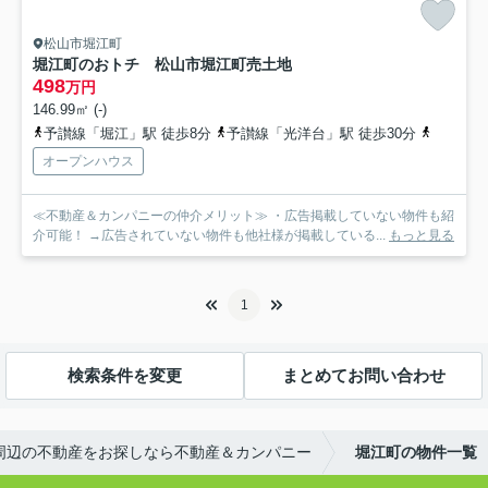
松山市堀江町
堀江町のおトチ 松山市堀江町売土地
498
万円
146.99㎡ (-)
予讃線「堀江」駅 徒歩8分
予讃線「光洋台」駅 徒歩30分
予讃線「
オープンハウス
≪不動産＆カンパニーの仲介メリット≫ ・広告掲載していない物件も紹
介可能！ →広告されていない物件も他社様が掲載している...
もっと見る
1
検索条件を変更
まとめてお問い合わせ
周辺の不動産をお探しなら不動産＆カンパニー
堀江町の物件一覧