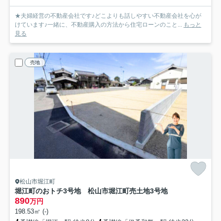
★夫婦経営の不動産会社です♪どこよりも話しやすい不動産会社を心が
けています♪一緒に、不動産購入の方法から住宅ローンのこと...
もっと
見る
売地
松山市堀江町
堀江町のおトチ3号地 松山市堀江町売土地
3号地
890
万円
198.53㎡ (-)