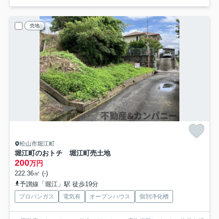
売地
松山市堀江町
堀江町のおトチ 堀江町売土地
200
万円
222.36㎡ (-)
予讃線「堀江」駅 徒歩19分
プロパンガス
電気有
オープンハウス
個別浄化槽