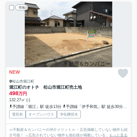
売地
NEW
松山市堀江町
堀江町のオトチ 松山市堀江町売土地
498
万円
132.27㎡ (-)
予讃線「堀江」駅 徒歩13分
予讃線「伊予和気」駅 徒歩30分
伊予
電気有
オープンハウス
浄化槽排水
≪不動産＆カンパニーの仲介メリット≫ ・広告掲載していない物件も紹
介可能！ →広告されていない物件も他社様が掲載している...
もっと見る