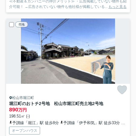
≪不動産＆カンパニーの仲介メリット≫ ・広告掲載していない物件も紹
介可能！ →広告されていない物件も他社様が掲載している...
もっと見る
売地
松山市堀江町
堀江町のおトチ2号地 松山市堀江町売土地
2号地
890
万円
198.51㎡ (-)
予讃線「堀江」駅 徒歩8分
予讃線「伊予和気」駅 徒歩33分
予讃線
オープンハウス