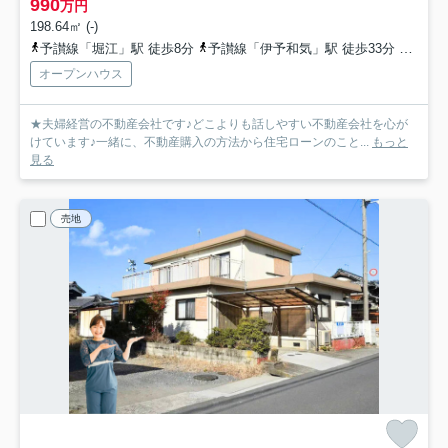
990
万円
198.64㎡ (-)
予讃線「堀江」駅 徒歩8分
予讃線「伊予和気」駅 徒歩33分
予讃線
オープンハウス
★夫婦経営の不動産会社です♪どこよりも話しやすい不動産会社を心が
けています♪一緒に、不動産購入の方法から住宅ローンのこと...
もっと
見る
売地