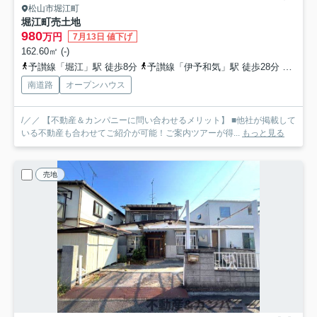
松山市堀江町
堀江町売土地
980
万円
7月13日 値下げ
162.60㎡ (-)
予讃線「堀江」駅 徒歩8分
予讃線「伊予和気」駅 徒歩28分
伊予鉄
南道路
オープンハウス
/／／ 【不動産＆カンパニーに問い合わせるメリット】 ■他社が掲載して
いる不動産も合わせてご紹介が可能！ご案内ツアーが得...
もっと見る
売地