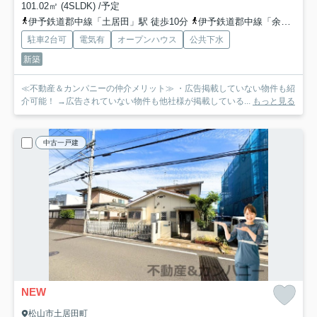
101.02㎡ (4SLDK) /予定
伊予鉄道郡中線「土居田」駅 徒歩10分
伊予鉄道郡中線「余戸」駅 徒歩11分
駐車2台可
電気有
オープンハウス
公共下水
新築
≪不動産＆カンパニーの仲介メリット≫ ・広告掲載していない物件も紹
介可能！ →広告されていない物件も他社様が掲載している...
もっと見る
中古一戸建
NEW
松山市土居田町