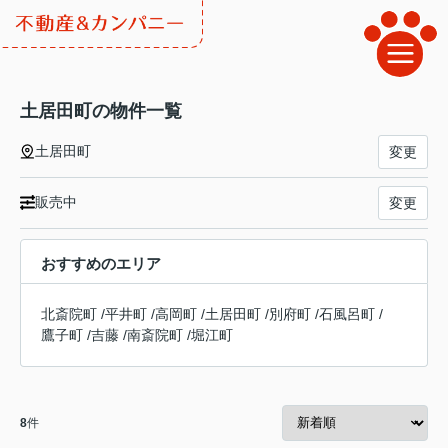
土居田町の物件一覧
土居田町
変更
販売中
変更
おすすめのエリア
北斎院町
/
平井町
/
高岡町
/
土居田町
/
別府町
/
石風呂町
/
鷹子町
/
吉藤
/
南斎院町
/
堀江町
8
件