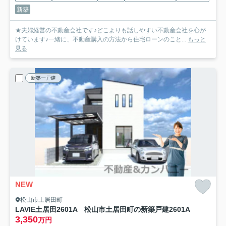
新築
★夫婦経営の不動産会社です♪どこよりも話しやすい不動産会社を心が
けています♪一緒に、不動産購入の方法から住宅ローンのこと...
もっと
見る
新築一戸建
NEW
松山市土居田町
LAVIE土居田2601A 松山市土居田町の新築戸建
2601A
3,350
万円