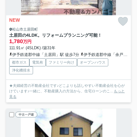
NEW
松山市土居田町
土居田の4LDK。リフォームプランニング可能！
1,780
万円
111.91㎡ (4SLDK) /築31年
伊予鉄道郡中線「土居田」駅 徒歩7分
伊予鉄道郡中線「余戸」駅 徒歩19分
都市ガス
電気有
ファミリー向け
オープンハウス
浄化槽排水
★夫婦経営の不動産会社です♪どこよりも話しやすい不動産会社を心が
けています♪一緒に、不動産購入の方法から、住宅ローンのこ...
もっと
見る
中古一戸建