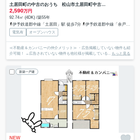
土居田町の中古のおうち 松山市土居田町中古戸建
2,590
万円
92.74㎡ (4DK) /築55年
伊予鉄道郡中線「土居田」駅 徒歩7分
伊予鉄道郡中線「余戸」駅 徒歩13分
電気有
オープンハウス
≪不動産＆カンパニーの仲介メリット≫ ・広告掲載していない物件も紹
介可能！ →広告されていない物件も他社様が掲載している...
もっと見る
新築一戸建
NEW