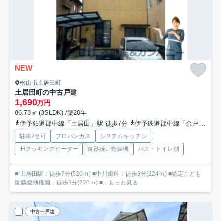
NEW
松山市土居田町
土居田町の中古戸建
1,690
万円
86.73㎡ (3SLDK) /築20年
伊予鉄道郡中線「土居田」駅 徒歩7分
伊予鉄道郡中線「余戸」駅 徒歩14分
駐車2台可
プロパンガス
システムキッチン
IHクッキングヒーター
食器洗い乾燥機
バス・トイレ別
■ 土居田駅：徒歩7分(520ｍ) ■中川歯科：徒歩3分(224ｍ) ■認定こども
園勝愛幼稚園：徒歩3分(220ｍ) ■...
もっと見る
中古一戸建