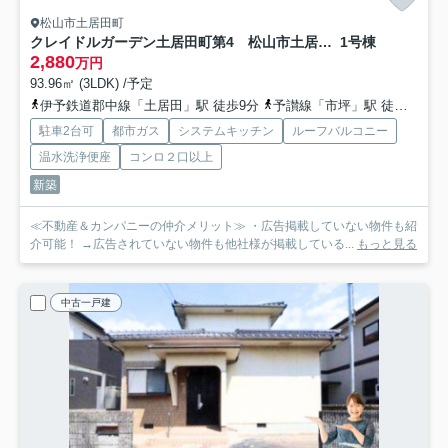
松山市土居田町
クレイドルガーデン土居田町第4 松山市土居田町新築戸建
1号棟
2,880
万円
93.96㎡ (3LDK) /予定
伊予鉄道郡中線「土居田」駅 徒歩9分
予讃線「市坪」駅 徒歩26分
駐車2台可
都市ガス
システムキッチン
ルーフバルコニー
温水洗浄便座
コンロ２口以上
新築
≪不動産＆カンパニーの仲介メリット≫ ・広告掲載していない物件も紹
介可能！ →広告されていない物件も他社様が掲載している...
もっと見る
中古一戸建