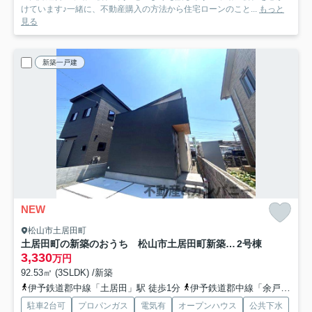
けています♪一緒に、不動産購入の方法から住宅ローンのこと...
もっと
見る
新築一戸建
NEW
松山市土居田町
土居田町の新築のおうち 松山市土居田町新築戸建
2号棟
3,330
万円
92.53㎡ (3SLDK) /新築
伊予鉄道郡中線「土居田」駅 徒歩1分
伊予鉄道郡中線「余戸」駅 徒歩17分
駐車2台可
プロパンガス
電気有
オープンハウス
公共下水