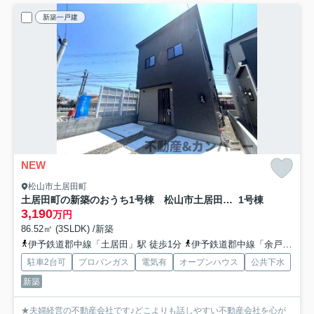
新築一戸建
NEW
松山市土居田町
土居田町の新築のおうち1号棟 松山市土居田町新築戸建
1号棟
3,190
万円
86.52㎡ (3SLDK) /新築
伊予鉄道郡中線「土居田」駅 徒歩1分
伊予鉄道郡中線「余戸」駅 徒歩17分
駐車2台可
プロパンガス
電気有
オープンハウス
公共下水
新築
★夫婦経営の不動産会社です♪どこよりも話しやすい不動産会社を心が