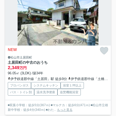
NEW
松山市土居田町
土居田町の中古のおうち
2,349
万円
96.05㎡ (3LDK) /築34年
伊予鉄道郡中線「土居田」駅 徒歩9分
伊予鉄道郡中線「土橋」駅 徒歩15分
プロパンガス
システムキッチン
浴室１坪以上
バス・トイレ別
温水洗浄便座
追焚機能浴室
■双葉小学校：徒歩5分(367ｍ) ■マルナカ：徒歩6分(471ｍ) ■松山市立雄
新中学校：徒歩4分(340ｍ) ■わた...
もっと見る