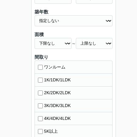
築年数
面積
～
間取り
ワンルーム
1K/1DK/1LDK
2K/2DK/2LDK
3K/3DK/3LDK
4K/4DK/4LDK
5K以上