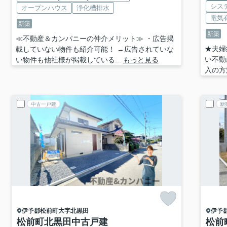
シス
オープンハウス
浄化槽排水
電気
新築
新築
≪不動産＆カンパニーの仲介メリット≫ ・広告掲
★夫婦
載していない物件も紹介可能！ →広告されていな
い不動
い物件も他社様が掲載している...
もっと見る
入の方
中古一戸建
新
伊予郡松前町
大字北黒田
伊予
松前町北黒田中古戸建
松前