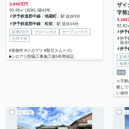
2,049
万円
ザイ
93.99㎡ (4DK) /築43年
字筒
伊予鉄道郡中線
「
地蔵町
」駅 徒歩9分
3,180
伊予鉄道郡中線
「
松前
」駅 徒歩14分
92.82
伊予
駐車2台可
プロパンガス
オープンハウス
伊予
公共下水
徒歩
伊予
#直物件 #ジカブツ #取引スムーズ♪
■シロアリ防蟻工事施工後5年間保証。
駐車
複層
新築
≪不動
載して
い物件
中古一戸建
中