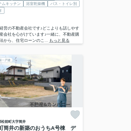
テムキッチン
浴室乾燥機
バス・トイレ別
有
経営の不動産会社です♪どこよりも話しやす
産会社を心がけています♪一緒に、不動産購
法から、住宅ローンのこ...
もっと見る
築一戸建
郡松前町
大字筒井
町筒井の新築のおうちA号棟 デ