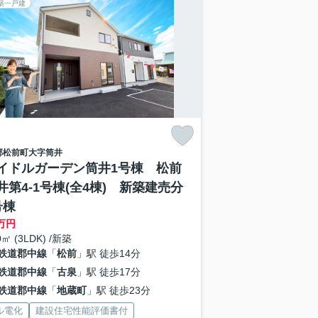
築一戸建
郡松前町
大字筒井
イドルガーデン筒井1号棟 松前
井第4-1号棟(全4棟) 新築建売分
号棟
万円
0㎡ (3LDK) /新築
鉄道郡中線
「
松前
」駅 徒歩14分
鉄道郡中線
「
古泉
」駅 徒歩17分
鉄道郡中線
「
地蔵町
」駅 徒歩23分
ル電化
建設住宅性能評価書付