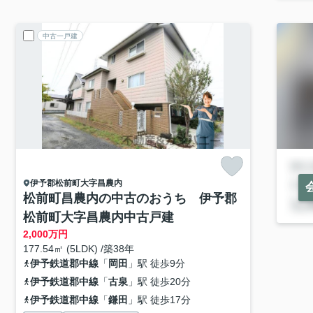
中古一戸建
伊予郡松前町
大字昌農内
松前町昌農内の中古のおうち 伊予郡
松前町大字昌農内中古戸建
2,000
万円
177.54㎡ (5LDK) /築38年
伊予鉄道郡中線
「
岡田
」駅 徒歩9分
伊予鉄道郡中線
「
古泉
」駅 徒歩20分
伊予鉄道郡中線
「
鎌田
」駅 徒歩17分