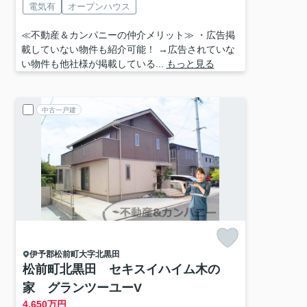
電気有
オープンハウス
≪不動産＆カンパニーの仲介メリット≫ ・広告掲
載していない物件も紹介可能！ →広告されていな
い物件も他社様が掲載している...
もっと見る
中古一戸建
伊予郡松前町
大字北黒田
松前町北黒田 セキスイハイム木の
家 グランツーユーV
4,650
万円