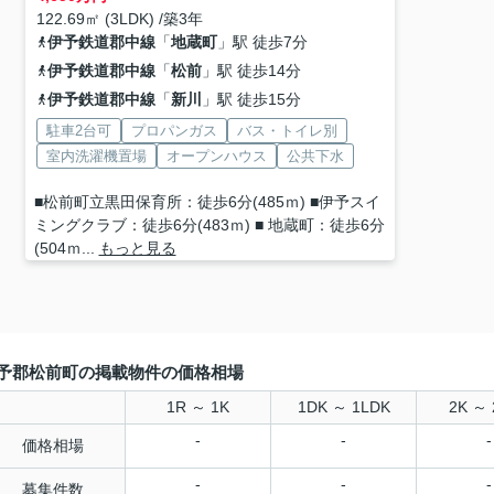
122.69㎡ (3LDK) /築3年
伊予鉄道郡中線
「
地蔵町
」駅 徒歩7分
伊予鉄道郡中線
「
松前
」駅 徒歩14分
伊予鉄道郡中線
「
新川
」駅 徒歩15分
駐車2台可
プロパンガス
バス・トイレ別
室内洗濯機置場
オープンハウス
公共下水
■松前町立黒田保育所：徒歩6分(485ｍ) ■伊予スイ
ミングクラブ：徒歩6分(483ｍ) ■ 地蔵町：徒歩6分
(504ｍ...
もっと見る
予郡松前町の掲載物件の価格相場
1R ～ 1K
1DK ～ 1LDK
2K ～ 
-
-
-
価格相場
-
-
-
募集件数