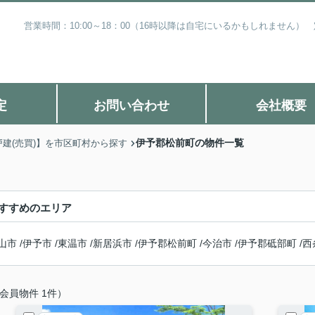
営業時間：10:00～18：00（16時以降は自宅にいるかもしれません
定
お問い合わせ
会社概要
伊予郡松前町の物件一覧
戸建(売買)】を市区町村から探す
すすめのエリア
山市
/
伊予市
/
東温市
/
新居浜市
/
伊予郡松前町
/
今治市
/
伊予郡砥部町
/
西
会員物件 1件）