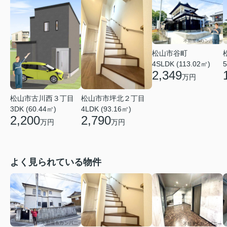
松山市谷町
4SLDK (113.02㎡)
5
2,349
万円
松山市古川西３丁目
松山市市坪北２丁目
3DK (60.44㎡)
4LDK (93.16㎡)
2,200
2,790
万円
万円
よく見られている物件