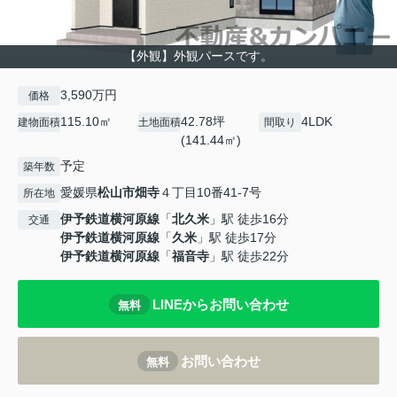
【外観】外観パースです。
3,590万円
価格
115.10㎡
42.78坪
4LDK
建物面積
土地面積
間取り
(141.44㎡)
予定
築年数
愛媛県
松山市
畑寺
４丁目10番41-7号
所在地
伊予鉄道横河原線
「
北久米
」駅 徒歩16分
交通
伊予鉄道横河原線
「
久米
」駅 徒歩17分
伊予鉄道横河原線
「
福音寺
」駅 徒歩22分
LINEからお問い合わせ
無料
お問い合わせ
無料