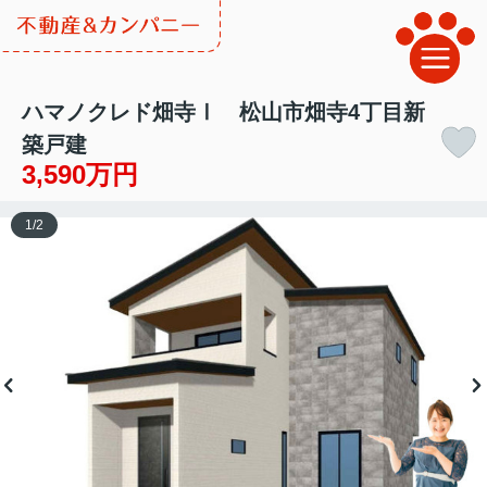
ハマノクレド畑寺Ⅰ 松山市畑寺4丁目新
築戸建
3,590万円
1
/
2