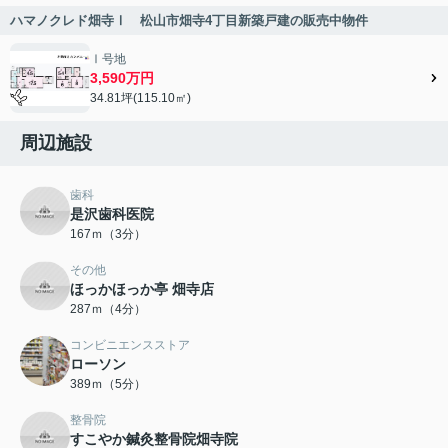
ハマノクレド畑寺Ⅰ 松山市畑寺4丁目新築戸建の販売中物件
Ⅰ号地
3,590万円
34.81坪(115.10㎡)
周辺施設
歯科
是沢歯科医院
167ｍ（3分）
その他
ほっかほっか亭 畑寺店
287ｍ（4分）
コンビニエンスストア
ローソン
389ｍ（5分）
整骨院
すこやか鍼灸整骨院畑寺院