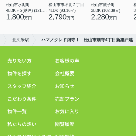
松山市水泥町
松山市市坪北２丁目
松山市鷹子町
4LDK＋S(納戸) (121.00㎡)
4LDK (93.16㎡)
3LDK (102.39㎡)
3
1,800
2,790
2,280
万円
万円
万円
北久米駅
ハマノクレド畑寺Ⅰ 松山市畑寺4丁目新築戸建
売りたい方
お客様の声
物件を探す
会社概要
スタッフ紹介
お知らせ
こだわり条件
売却プラン
物件一覧
お気に入り
私たちの想い
閲覧履歴