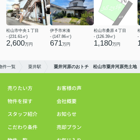
松山市中央１丁目
伊予市米湊
松山市桑原４丁目
- (231.61㎡)
- (147.86㎡)
- (126.39㎡)
-
2,600
671
1,180
万円
万円
万円
物件一覧
粟井駅
粟井河原のおトチ 松山市粟井河原売土地
売りたい方
お客様の声
物件を探す
会社概要
スタッフ紹介
お知らせ
こだわり条件
売却プラン