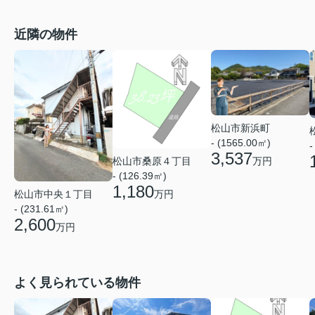
近隣の物件
松山市新浜町
- (1565.00㎡)
-
3,537
松山市桑原４丁目
万円
- (126.39㎡)
1,180
松山市中央１丁目
万円
- (231.61㎡)
2,600
万円
よく見られている物件