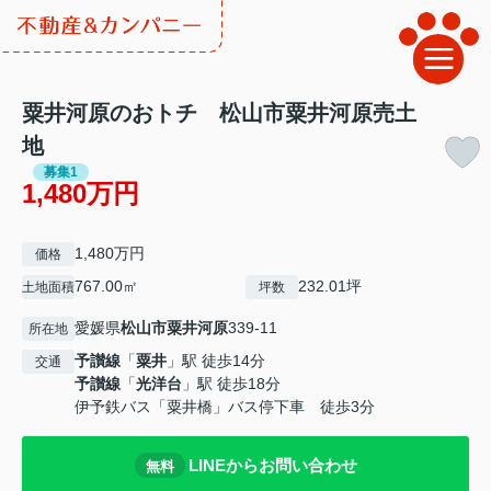
粟井河原のおトチ 松山市粟井河原売土
地
募集1
1,480万円
1,480万円
価格
767.00㎡
232.01坪
土地面積
坪数
愛媛県
松山市
粟井河原
339-11
所在地
予讃線
「
粟井
」駅 徒歩14分
交通
予讃線
「
光洋台
」駅 徒歩18分
伊予鉄バス「粟井橋」バス停下車 徒歩3分
LINEからお問い合わせ
無料