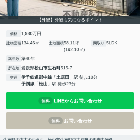
【外観】外観も気になるポイント
1,980万円
価格
134.46㎡
58.11坪
5LDK
建物面積
土地面積
間取り
(192.10㎡)
築40年
築年数
愛媛県
松山市
生石町
515-7
所在地
伊予鉄道郡中線
「
土居田
」駅 徒歩18分
交通
予讃線
「
松山
」駅 徒歩23分
LINEからお問い合わせ
無料
お問い合わせ
無料
生石町の中古のおうち 松山市生石町中古戸建の販売中物件