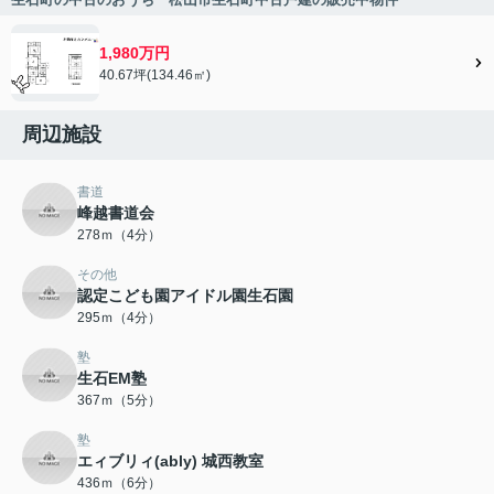
1,980万円
40.67坪(134.46㎡)
周辺施設
書道
峰越書道会
278ｍ（4分）
その他
認定こども園アイドル園生石園
295ｍ（4分）
塾
生石EM塾
367ｍ（5分）
塾
エィブリィ(ably) 城西教室
436ｍ（6分）