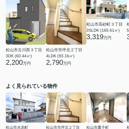
松山市高砂町３丁目
3SLDK (165.61㎡)
5
3,319
万円
松山市古川西３丁目
松山市市坪北２丁目
3DK (60.44㎡)
4LDK (93.16㎡)
2,200
2,790
万円
万円
よく見られている物件
松山市水泥町
松山市市坪北２丁目
松山市鷹子町