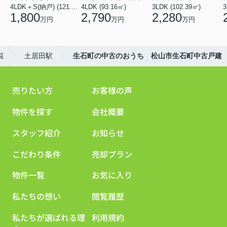
4LDK＋S(納戸) (121.00㎡)
4LDK (93.16㎡)
3LDK (102.39㎡)
3
1,800
2,790
2,280
万円
万円
万円
覧
土居田駅
生石町の中古のおうち 松山市生石町中古戸建
売りたい方
お客様の声
物件を探す
会社概要
スタッフ紹介
お知らせ
こだわり条件
売却プラン
物件一覧
お気に入り
私たちの想い
閲覧履歴
私たちが選ばれる理
利用規約