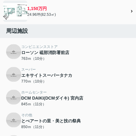
1,150万円
24.96坪(82.53㎡)
周辺施設
コンビニエンスストア
ローソン 砥部消防署前店
763ｍ（10分）
スーパー
エキサイトスーパータナカ
770ｍ（10分）
ホームセンター
DCM DAIKI(DCMダイキ) 宮内店
845ｍ（11分）
その他
とべアートの里・美と技の祭典
850ｍ（11分）