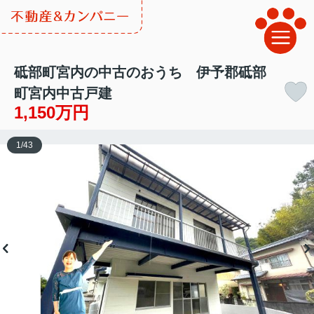
砥部町宮内の中古のおうち 伊予郡砥部
町宮内中古戸建
1,150万円
1
/
43