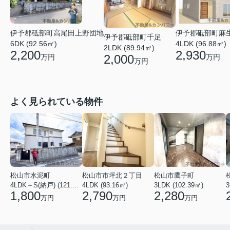
伊予郡砥部町高尾田上野団地
伊予郡砥部町麻
伊予郡砥部町千足
6DK (92.56㎡)
4LDK (96.88㎡)
2LDK (89.94㎡)
2,200
2,930
2,000
万円
万円
万円
よく見られている物件
松山市水泥町
松山市市坪北２丁目
松山市鷹子町
4LDK＋S(納戸) (121.00㎡)
4LDK (93.16㎡)
3LDK (102.39㎡)
3
1,800
2,790
2,280
万円
万円
万円