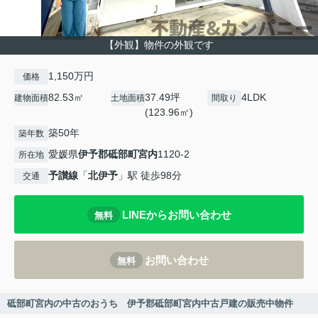
【外観】物件の外観です
1,150万円
価格
82.53㎡
37.49坪
4LDK
建物面積
土地面積
間取り
(123.96㎡)
築50年
築年数
愛媛県
伊予郡砥部町
宮内
1120-2
所在地
予讃線
「
北伊予
」駅 徒歩98分
交通
LINEからお問い合わせ
無料
お問い合わせ
無料
砥部町宮内の中古のおうち 伊予郡砥部町宮内中古戸建の販売中物件