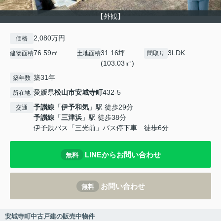
【外観】
2,080万円
価格
76.59㎡
31.16坪
3LDK
建物面積
土地面積
間取り
(103.03㎡)
築31年
築年数
愛媛県
松山市
安城寺町
432-5
所在地
予讃線
「
伊予和気
」駅 徒歩29分
交通
予讃線
「
三津浜
」駅 徒歩38分
伊予鉄バス「三光前」バス停下車 徒歩6分
LINEからお問い合わせ
無料
お問い合わせ
無料
安城寺町中古戸建の販売中物件