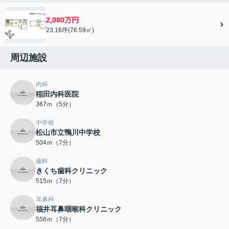
2,080万円
23.16坪(76.59㎡)
周辺施設
内科
稲田内科医院
367ｍ（5分）
中学校
松山市立鴨川中学校
504ｍ（7分）
歯科
きくち歯科クリニック
515ｍ（7分）
耳鼻科
福井耳鼻咽喉科クリニック
558ｍ（7分）