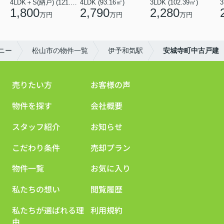
4LDK＋S(納戸) (121.00㎡)
4LDK (93.16㎡)
3LDK (102.39㎡)
3
1,800
2,790
2,280
万円
万円
万円
ニー
松山市の物件一覧
伊予和気駅
安城寺町中古戸建
売りたい方
お客様の声
物件を探す
会社概要
スタッフ紹介
お知らせ
こだわり条件
売却プラン
物件一覧
お気に入り
私たちの想い
閲覧履歴
私たちが選ばれる理
利用規約
由