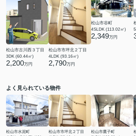
松山市谷町
4SLDK (113.02㎡)
5
2,349
万円
松山市古川西３丁目
松山市市坪北２丁目
3DK (60.44㎡)
4LDK (93.16㎡)
2,200
2,790
万円
万円
よく見られている物件
松山市水泥町
松山市市坪北２丁目
松山市鷹子町