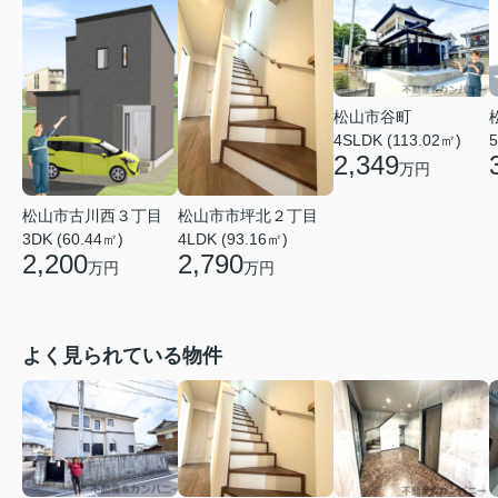
松山市谷町
4SLDK (113.02㎡)
5
2,349
万円
松山市古川西３丁目
松山市市坪北２丁目
3DK (60.44㎡)
4LDK (93.16㎡)
2,200
2,790
万円
万円
よく見られている物件