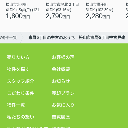
松山市水泥町
松山市市坪北２丁目
松山市鷹子町
4LDK＋S(納戸) (121.00㎡)
4LDK (93.16㎡)
3LDK (102.39㎡)
3
1,800
2,790
2,280
万円
万円
万円
の物件一覧
東野5丁目の中古のおうち 松山市東野5丁目中古戸建
売りたい方
お客様の声
物件を探す
会社概要
スタッフ紹介
お知らせ
こだわり条件
売却プラン
物件一覧
お気に入り
私たちの想い
閲覧履歴