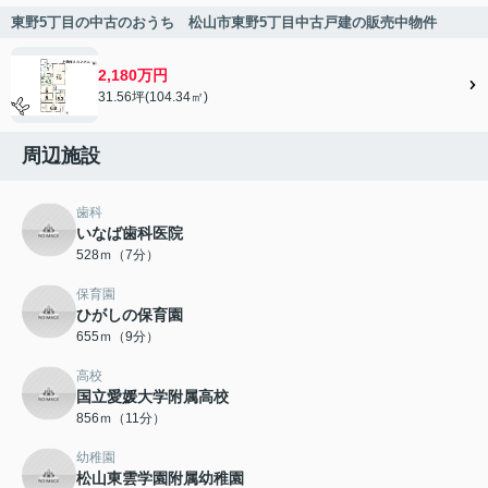
東野5丁目の中古のおうち 松山市東野5丁目中古戸建の販売中物件
2,180万円
31.56坪(104.34㎡)
周辺施設
歯科
いなば歯科医院
528ｍ（7分）
保育園
ひがしの保育園
655ｍ（9分）
高校
国立愛媛大学附属高校
856ｍ（11分）
幼稚園
松山東雲学園附属幼稚園