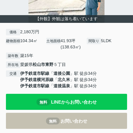
【外観】外観は落ち着いています
2,180万円
価格
104.34㎡
41.93坪
5LDK
建物面積
土地面積
間取り
(138.63㎡)
築15年
築年数
愛媛県
松山市
東野
５丁目
所在地
伊予鉄道市駅線
「
道後公園
」駅 徒歩34分
交通
伊予鉄道横河原線
「
北久米
」駅 徒歩34分
伊予鉄道市駅線
「
道後温泉
」駅 徒歩34分
LINEからお問い合わせ
無料
お問い合わせ
無料