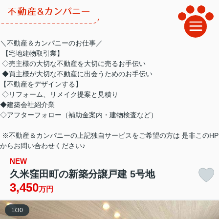
＼不動産＆カンパニーのお仕事／
【宅地建物取引業】
◇売主様の大切な不動産を大切に売るお手伝い
◆買主様が大切な不動産に出会うためのお手伝い
【不動産をデザインする】
◇リフォーム、リメイク提案と見積り
◆建築会社紹介業
◇アフターフォロー（補助金案内・建物検査など）
※不動産＆カンパニーの上記独自サービスをご希望の方は 是非このHP
からお問い合わせください♪
NEW
久米窪田町の新築分譲戸建 5号地
3,450
万円
1
/
30