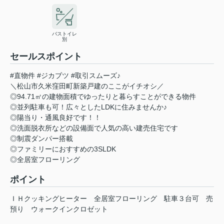
バストイレ
別
セールスポイント
#直物件 #ジカブツ #取引スムーズ♪
＼松山市久米窪田町新築戸建のここがイチオシ／
◎94.71㎡の建物面積でゆったりと暮らすことができる物件
◎並列駐車も可！広々としたLDKに住みませんか♪
◎陽当り・通風良好です！！
◎洗面脱衣所などの設備面で人気の高い建売住宅です
◎制震ダンパー搭載
◎ファミリーにおすすめの3SLDK
◎全居室フローリング
ポイント
ＩＨクッキングヒーター
全居室フローリング
駐車３台可
売
預り
ウォークインクロゼット