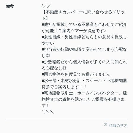
/／／
備考
【不動産＆カンパニーに問い合わせるメリッ
ト】
■他社が掲載している不動産も合わせてご紹介
が可能！ご案内ツアーが得意です♪
■女性目線・男性目線どちらもの意見を反映し
やすい
■担当者が転勤や転職で変わってしまう心配な
し◎
■少数精鋭だから個人情報が多くの人に知られ
る心配なし◎
■同じ物件を何度見ても嫌がりません
■水平器・木材水分計・スケール・下地探知器
持参でご案内します！！
■宅地建物取引士、ホームインスペクター、建
物検査士の資格を活かしたご提案を心掛けま
す！
＼＼＼
情報の見方