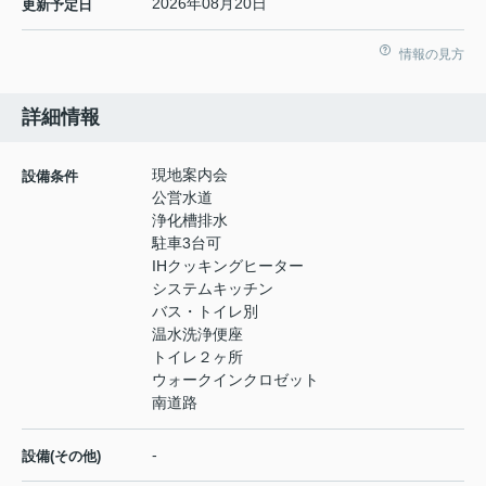
2026年08月20日
更新予定日
情報の見方
詳細情報
現地案内会
設備条件
公営水道
浄化槽排水
駐車3台可
IHクッキングヒーター
システムキッチン
バス・トイレ別
温水洗浄便座
トイレ２ヶ所
ウォークインクロゼット
南道路
-
設備(その他)