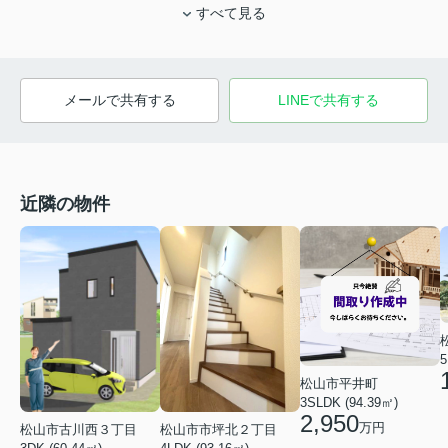
すべて見る
メールで共有する
LINEで共有する
近隣の物件
5
松山市平井町
3SLDK (94.39㎡)
2,950
万円
松山市古川西３丁目
松山市市坪北２丁目