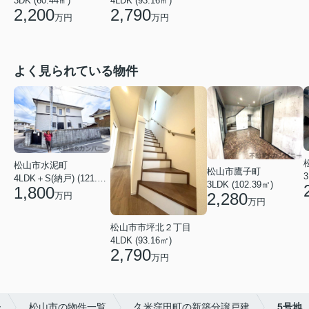
3DK (60.44㎡)
4LDK (93.16㎡)
2,200
2,790
万円
万円
よく見られている物件
松山市水泥町
松山市鷹子町
3
4LDK＋S(納戸) (121.00㎡)
3LDK (102.39㎡)
1,800
2,280
万円
万円
松山市市坪北２丁目
4LDK (93.16㎡)
2,790
万円
ー
松山市の物件一覧
久米窪田町の新築分譲戸建
5号地