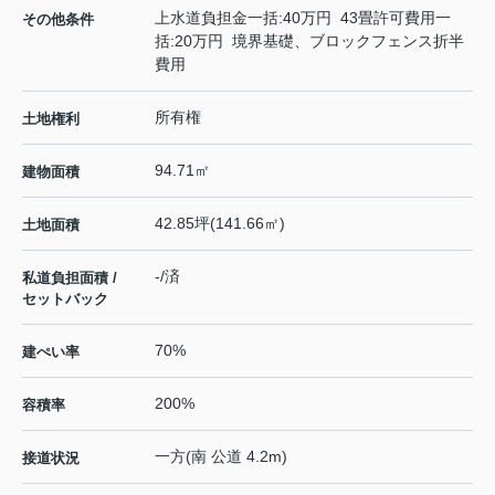
上水道負担金一括:40万円 43畳許可費用一
その他条件
括:20万円 境界基礎、ブロックフェンス折半
費用
所有権
土地権利
94.71㎡
建物面積
42.85坪(141.66㎡)
土地面積
-/済
私道負担面積 /
セットバック
70%
建ぺい率
200%
容積率
一方(南 公道 4.2m)
接道状況