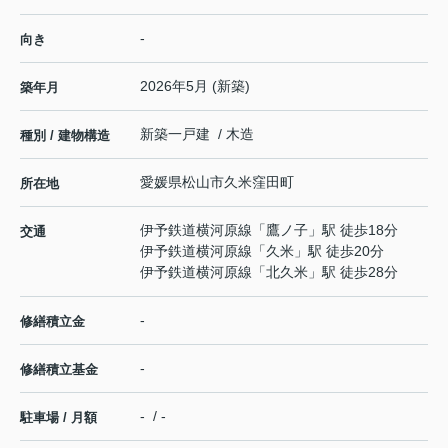
-
向き
2026年5月 (新築)
築年月
新築一戸建 / 木造
種別 / 建物構造
愛媛県
松山市
久米窪田町
所在地
伊予鉄道横河原線
「
鷹ノ子
」駅 徒歩18分
交通
伊予鉄道横河原線
「
久米
」駅 徒歩20分
伊予鉄道横河原線
「
北久米
」駅 徒歩28分
-
修繕積立金
-
修繕積立基金
- / -
駐車場 / 月額