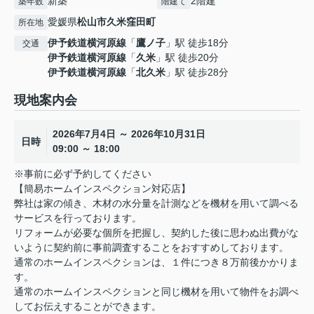
新築
2階建
築年数
階建て
愛媛県
松山市
久米窪田町
所在地
伊予鉄道横河原線
「
鷹ノ子
」駅 徒歩18分
交通
伊予鉄道横河原線
「
久米
」駅 徒歩20分
伊予鉄道横河原線
「
北久米
」駅 徒歩28分
現地案内会
2026年7月4日 ～ 2026年10月31日
日時
09:00 ～ 18:00
※事前に必ず予約してください
【簡易ホームインスペクション対応店】
弊社は家の傾き、木材の水分量を計測などを機材を用いて調べる
サービスを行っております。
リフォームが必要な個所を把握し、契約した後に思わぬ出費がな
いように契約前に事前調査することをおすすめしております。
通常のホームインスペクションは、１件につき８万前後かかりま
す。
通常のホームインスペクションと同じ機材を用いて物件をお調べ
してお伝えすることができます。