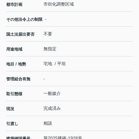
市街化調整区域
都市計画
-
その他法令上の制限
不要
国土法届出要否
無指定
用途地域
宅地 / 平坦
地目 / 地勢
-
管理組合有無
一般媒介
取引態様
完成済み
現況
相談
引渡し
第2025建確-1928号
建築確認番号