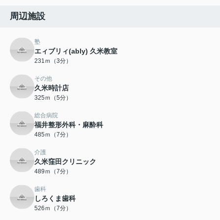
周辺施設
塾
エィブリィ(ably) 久米教室
231ｍ（3分）
その他
久米時計店
325ｍ（5分）
総合病院
福井整形外科・麻酔科
485ｍ（7分）
介護
久米窪田クリニック
489ｍ（7分）
歯科
しろくま歯科
526ｍ（7分）