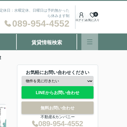
） 定休日：水曜定休、日曜日は予約無かった
0
ら休みます制
089-954-4552
ログイン
お気に入り
賃貸情報検索
建
お気軽にお問い合わせください
LINEからお問い合わせ
無料お問い合わせ
不動産&カンパニー
089-954-4552