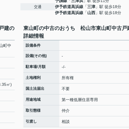
予讃線
「
三津浜
」駅 徒歩11分
伊予鉄道高浜線
「
三津
」駅 徒歩18分
交通
伊予鉄道高浜線
「
山西
」駅 徒歩18分
戸建の
東山町の中古のおうち 松山市東山町中古戸
詳細情報
山町中
設備条件
設備(その他)
-
駐車場/月額
-/-
土地権利
所有権
.35㎡)
国土法届出
不要
用途地域
第一種低層住居専用
取引態様
仲介
引渡し
相談