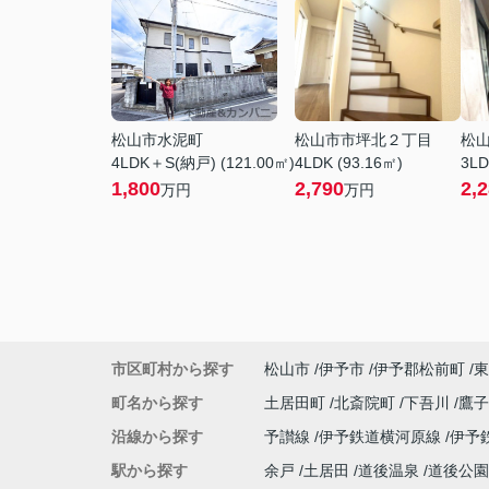
松山市水泥町
松山市市坪北２丁目
松
4LDK＋S(納戸) (121.00㎡)
4LDK (93.16㎡)
3LD
1,800
2,790
2,
万円
万円
市区町村から探す
松山市
伊予市
伊予郡松前町
東
町名から探す
土居田町
北斎院町
下吾川
鷹
沿線から探す
予讃線
伊予鉄道横河原線
伊予
駅から探す
余戸
土居田
道後温泉
道後公園