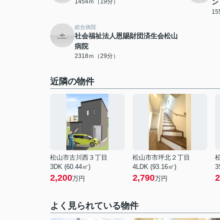
1454ｍ（19分）
ン
1
総合病院
社会福祉法人恩賜財団済生会松山
病院
2318ｍ（29分）
近隣の物件
松山市古川西３丁目
松山市市坪北２丁目
3DK (60.44㎡)
4LDK (93.16㎡)
3
2,200
2,790
2
万円
万円
よく見られている物件