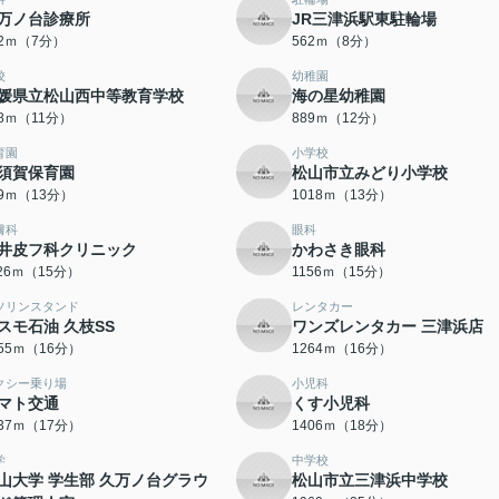
万ノ台診療所
JR三津浜駅東駐輪場
42ｍ（7分）
562ｍ（8分）
校
幼稚園
媛県立松山西中等教育学校
海の星幼稚園
08ｍ（11分）
889ｍ（12分）
育園
小学校
須賀保育園
松山市立みどり小学校
99ｍ（13分）
1018ｍ（13分）
膚科
眼科
井皮フ科クリニック
かわさき眼科
126ｍ（15分）
1156ｍ（15分）
ソリンスタンド
レンタカー
スモ石油 久枝SS
ワンズレンタカー 三津浜店
255ｍ（16分）
1264ｍ（16分）
クシー乗り場
小児科
マト交通
くす小児科
337ｍ（17分）
1406ｍ（18分）
学
中学校
山大学 学生部 久万ノ台グラウ
松山市立三津浜中学校