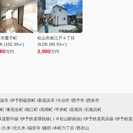
山市鷹子町
松山市南江戸４丁目
K (102.39㎡)
3LDK (80.93㎡)
280
2,980
万円
万円
温市
伊予郡砥部町
新居浜市
今治市
西予市
西条市
子町
東垣生町
堀江町
高岡町
平井町
高尾田
石風呂町
鉄道郡中線
伊予鉄道環状線(ＪＲ松山駅経由)
伊予鉄道高浜線
伊予鉄
久米
北久米
福音寺
鎌田
本町六丁目
西衣山