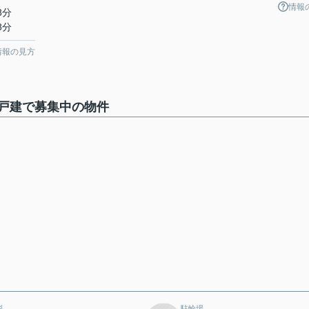
情報
8分
8分
情報の見方
戸建で募集中の物件
科
駐輪場