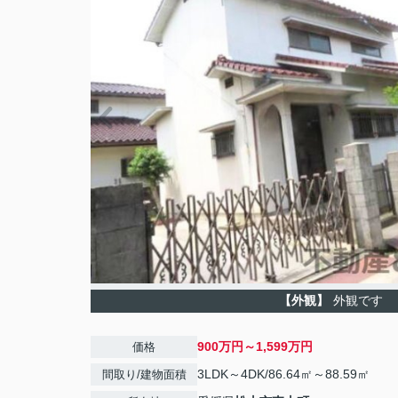
【外観】
外観です
900万円～1,599万円
価格
3LDK～4DK/86.64㎡～88.59㎡
間取り/建物面積