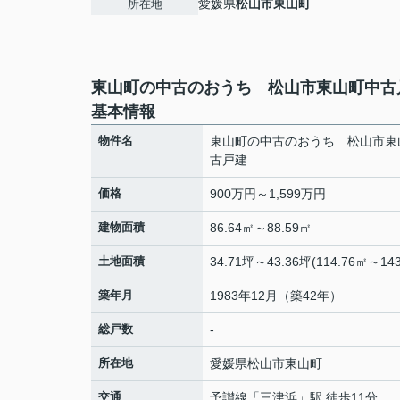
愛媛県
松山市
東山町
所在地
東山町の中古のおうち 松山市東山町中古
基本情報
物件名
東山町の中古のおうち 松山市東
古戸建
価格
900万円～1,599万円
建物面積
86.64㎡～88.59㎡
土地面積
34.71坪～43.36坪(114.76㎡～143
築年月
1983年12月（築42年）
総戸数
-
所在地
愛媛県
松山市
東山町
交通
予讃線
「
三津浜
」駅 徒歩11分