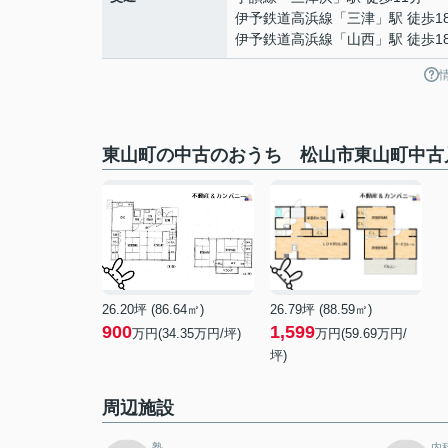
伊予鉄道高浜線
「
三津
」駅 徒歩1
伊予鉄道高浜線
「
山西
」駅 徒歩1
東山町の中古のおうち 松山市東山町中古
26.20坪 (86.64㎡)
26.79坪 (88.59㎡)
900
1,599
万円(34.35万円/坪)
万円(59.69万円/
坪)
周辺施設
塾
内