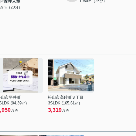
ド管理人室
1960ｍ（25分）
559ｍ（20分）
松山市平井町
松山市高砂町３丁目
SLDK (94.39㎡)
3SLDK (165.61㎡)
,950
3,319
万円
万円