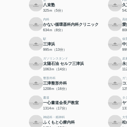
八束塾
久
325ｍ（5分）
5
内科
高
かない循環器科内科クリニック
愛
634ｍ（8分）
8
駅
保
三津浜
中
995ｍ（13分）
9
ガソリンスタンド
皮
太陽石油 セルフ三津浜
永
1063ｍ（14分）
1
整形外科
ガ
三津整形外科
コ
1208ｍ（16分）
1
書道
タ
一心書道会長戸教室
ヤ
1314ｍ（17分）
1
神経科・精神科
大
ふくもと心療内科
松