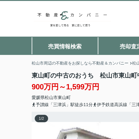
売買情報検索
売却査
松山市周辺の不動産をお探しなら不動産＆カンパニー
松
東山町の中古のおうち 松山市東山町
900万円～1,599万円
愛媛県
松山市
東山町
予讃線「三津浜」駅徒歩11分
伊予鉄道高浜線「三津
1
/
2