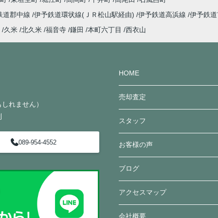
鉄道郡中線
伊予鉄道環状線(ＪＲ松山駅経由)
伊予鉄道高浜線
伊予鉄
久米
北久米
福音寺
鎌田
本町六丁目
西衣山
HOME
売却査定
かもしれません）
制
スタッフ
089-954-4552
お客様の声
ブログ
アクセスマップ
会社概要