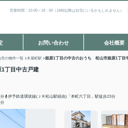
営業時間：10:00～18：00（16時以降は自宅にいるかもしれません
定
お問い合わせ
会社概要
姫原1丁目の中古のおうち 松山市姫原1丁目
山市の物件一覧
木屋町駅
原1丁目中古戸建
2分
伊予鉄道環状線(ＪＲ松山駅経由)「本町六丁目」駅徒歩23分
5分