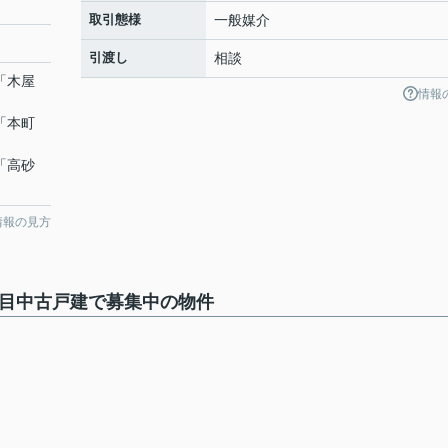
取引態様
一般媒介
引渡し
相談
「
木屋
情報
「
本町
「
高砂
情報の見方
丁目中古戸建で募集中の物件