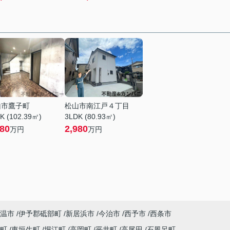
山市鷹子町
松山市南江戸４丁目
K (102.39㎡)
3LDK (80.93㎡)
280
2,980
万円
万円
温市
伊予郡砥部町
新居浜市
今治市
西予市
西条市
子町
東垣生町
堀江町
高岡町
平井町
高尾田
石風呂町