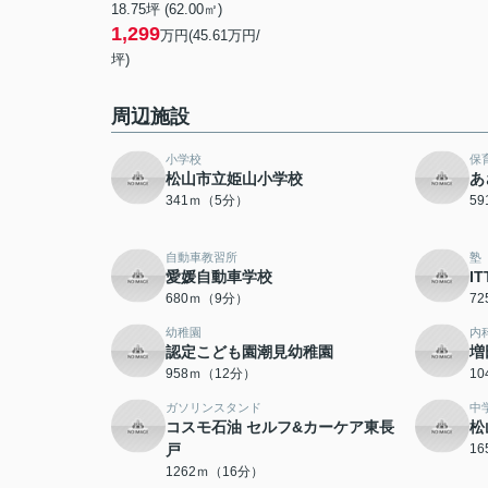
18.75坪 (62.00㎡)
1,299
万円(45.61万円/
坪)
周辺施設
小学校
保
松山市立姫山小学校
あ
341ｍ（5分）
5
自動車教習所
塾
愛媛自動車学校
I
680ｍ（9分）
7
幼稚園
内
認定こども園潮見幼稚園
増
958ｍ（12分）
1
ガソリンスタンド
中
コスモ石油 セルフ&カーケア東長
松
戸
1
1262ｍ（16分）