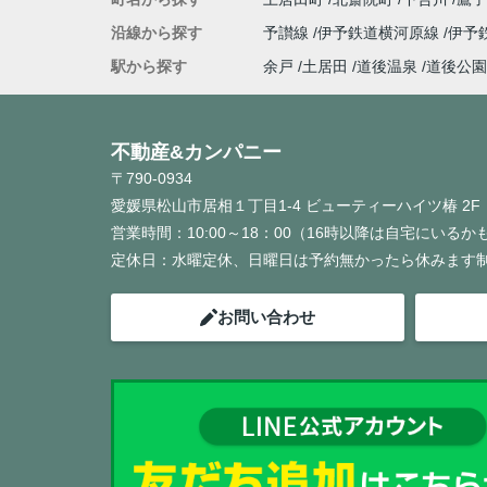
沿線から探す
予讃線
伊予鉄道横河原線
伊予
駅から探す
余戸
土居田
道後温泉
道後公園
不動産&カンパニー
〒790-0934
愛媛県松山市居相１丁目1-4 ビューティーハイツ椿 2F
営業時間：
10:00～18：00（16時以降は自宅にいる
定休日：
水曜定休、日曜日は予約無かったら休みます
お問い合わせ