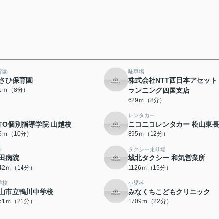
育園
駐車場
さひ保育園
株式会社NTT西日本アセット
91ｍ（8分）
ランニング四国支店
629ｍ（8分）
レンタカー
TTO個別指導学院 山越校
ニコニコレンタカー 松山東
25ｍ（10分）
895ｍ（12分）
科
タクシー乗り場
田病院
城北タクシー 和気営業所
042ｍ（14分）
1126ｍ（15分）
学校
小児科
山市立鴨川中学校
みなくちこどもクリニック
651ｍ（21分）
1709ｍ（22分）