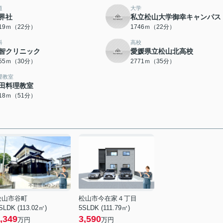
道
大学
界社
私立松山大学御幸キャンパス
719ｍ（22分）
1746ｍ（22分）
科
高校
智クリニック
愛媛県立松山北高校
355ｍ（30分）
2771ｍ（35分）
理教室
田料理教室
018ｍ（51分）
松山市谷町
松山市今在家４丁目
SLDK (113.02㎡)
5SLDK (111.79㎡)
,349
3,590
万円
万円