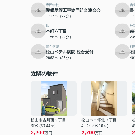
専門学校
書
愛媛県管工事協同組合連合会
書
1717ｍ（22分）
1
駅
外
本町六丁目
越
1758ｍ（22分）
2
総合病院
料
松山ベテル病院 総合受付
石
2862ｍ（36分）
4
近隣の物件
松山市古川西３丁目
松山市市坪北２丁目
3DK (60.44㎡)
4LDK (93.16㎡)
4
2,200
2,790
2
万円
万円