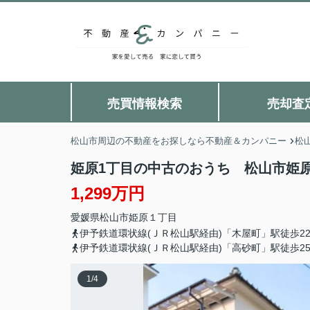
売買情報検索
売却査
松山市周辺の不動産をお探しなら不動産＆カンパニー
松
姫原1丁目の中古のおうち 松山市姫
1,299万円
愛媛県
松山市
姫原
１丁目
伊予鉄道環状線(ＪＲ松山駅経由)「木屋町」駅徒歩2
伊予鉄道環状線(ＪＲ松山駅経由)「高砂町」駅徒歩2
1
/
4