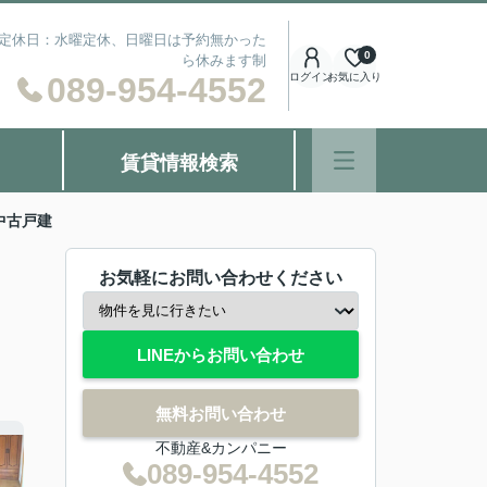
） 定休日：水曜定休、日曜日は予約無かった
0
ら休みます制
089-954-4552
ログイン
お気に入り
賃貸情報検索
中古戸建
お気軽にお問い合わせください
LINEからお問い合わせ
無料お問い合わせ
不動産&カンパニー
089-954-4552