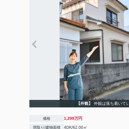
【外観】
外観は落ち着いて
1,299万円
価格
4DK/62.00㎡
間取り/建物面積