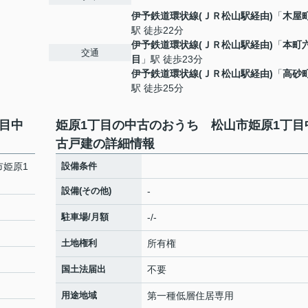
伊予鉄道環状線(ＪＲ松山駅経由)
「
木屋
駅 徒歩22分
伊予鉄道環状線(ＪＲ松山駅経由)
「
本町
交通
目
」駅 徒歩23分
伊予鉄道環状線(ＪＲ松山駅経由)
「
高砂
駅 徒歩25分
目中
姫原1丁目の中古のおうち 松山市姫原1丁目
古戸建の詳細情報
市姫原1
設備条件
設備(その他)
-
駐車場/月額
-/-
土地権利
所有権
国土法届出
不要
用途地域
第一種低層住居専用