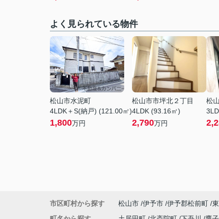
よく見られている物件
松山市水泥町
松山市市坪北２丁目
松
4LDK＋S(納戸) (121.00㎡)
4LDK (93.16㎡)
3LD
1,800
2,790
2,
万円
万円
市区町村から探す
松山市
伊予市
伊予郡松前町
東
町名から探す
土居田町
北斎院町
下吾川
鷹