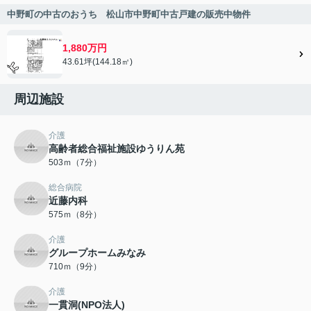
中野町の中古のおうち 松山市中野町中古戸建の販売中物件
1,880万円
43.61坪(144.18㎡)
周辺施設
介護
高齢者総合福祉施設ゆうりん苑
503ｍ（7分）
総合病院
近藤内科
575ｍ（8分）
介護
グループホームみなみ
710ｍ（9分）
介護
一貫洞(NPO法人)