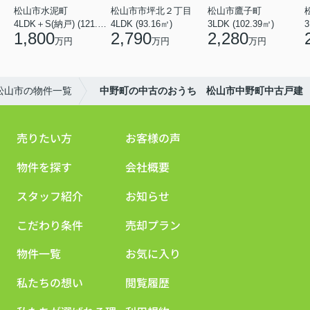
松山市水泥町
松山市市坪北２丁目
松山市鷹子町
4LDK＋S(納戸) (121.00㎡)
4LDK (93.16㎡)
3LDK (102.39㎡)
3
1,800
2,790
2,280
万円
万円
万円
松山市の物件一覧
中野町の中古のおうち 松山市中野町中古戸建
売りたい方
お客様の声
物件を探す
会社概要
スタッフ紹介
お知らせ
こだわり条件
売却プラン
物件一覧
お気に入り
私たちの想い
閲覧履歴