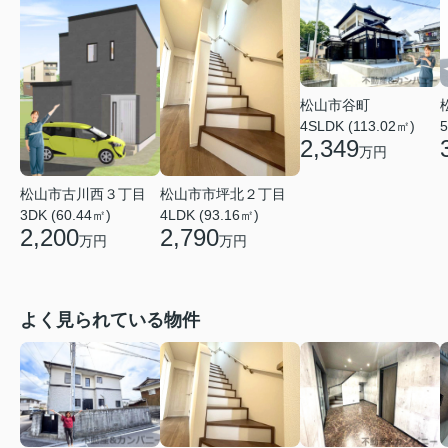
松山市谷町
4SLDK (113.02㎡)
5
2,349
万円
松山市古川西３丁目
松山市市坪北２丁目
3DK (60.44㎡)
4LDK (93.16㎡)
2,200
2,790
万円
万円
よく見られている物件