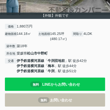
【外観】外観です
1,880万円
価格
144.18㎡
145.25坪
4LDK
建物面積
土地面積
間取り
(480.17㎡)
築18年
築年数
愛媛県
松山市
中野町
所在地
伊予鉄道横河原線
「
牛渕団地前
」駅 徒歩42分
交通
伊予鉄道横河原線
「
梅本
」駅 徒歩44分
伊予鉄道横河原線
「
牛渕
」駅 徒歩51分
LINEからお問い合わせ
無料
お問い合わせ
無料