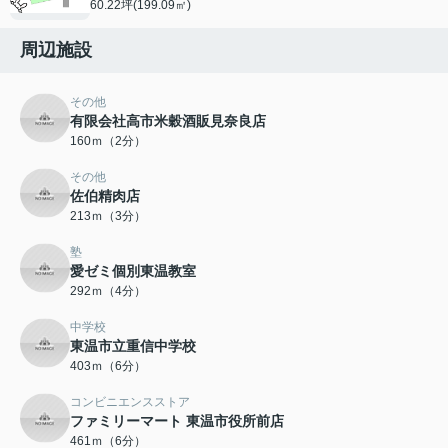
60.22坪(199.09㎡)
周辺施設
その他
有限会社高市米穀酒販見奈良店
160ｍ（2分）
その他
佐伯精肉店
213ｍ（3分）
塾
愛ゼミ個別東温教室
292ｍ（4分）
中学校
東温市立重信中学校
403ｍ（6分）
コンビニエンスストア
ファミリーマート 東温市役所前店
461ｍ（6分）