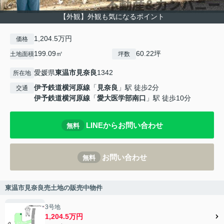
【外観】外観も気になるポイント
1,204.5万円
価格
199.09㎡
60.22坪
土地面積
坪数
愛媛県
東温市
見奈良
1342
所在地
伊予鉄道横河原線
「
見奈良
」駅 徒歩2分
交通
伊予鉄道横河原線
「
愛大医学部南口
」駅 徒歩10分
LINEからお問い合わせ
無料
お問い合わせ
無料
東温市見奈良売土地の販売中物件
3号地
1,204.5万円