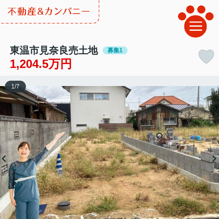
東温市見奈良売土地
募集1
1,204.5万円
1
/
7