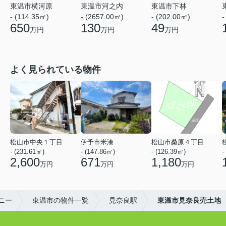
東温市河之内
東温市下林
東温市横河原
-
- (2657.00㎡)
- (202.00㎡)
- (114.35㎡)
130
49
650
万円
万円
万円
よく見られている物件
松山市中央１丁目
伊予市米湊
松山市桑原４丁目
- (231.61㎡)
- (147.86㎡)
- (126.39㎡)
-
2,600
671
1,180
万円
万円
万円
ニー
東温市の物件一覧
見奈良駅
東温市見奈良売土地