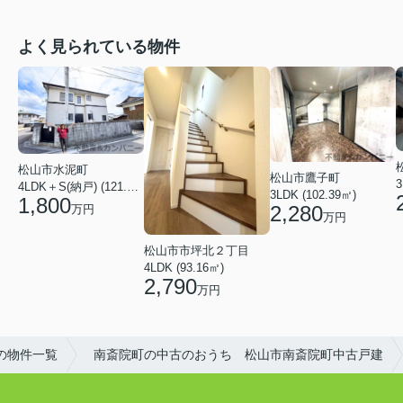
よく見られている物件
松山市水泥町
松山市鷹子町
3
4LDK＋S(納戸) (121.00㎡)
3LDK (102.39㎡)
1,800
2,280
万円
万円
松山市市坪北２丁目
4LDK (93.16㎡)
2,790
万円
の物件一覧
南斎院町の中古のおうち 松山市南斎院町中古戸建