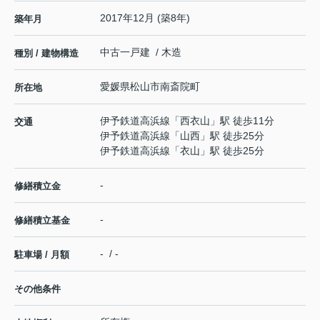
2017年12月 (築8年)
築年月
中古一戸建 / 木造
種別 / 建物構造
愛媛県
松山市
南斎院町
所在地
伊予鉄道高浜線
「
西衣山
」駅 徒歩11分
交通
伊予鉄道高浜線
「
山西
」駅 徒歩25分
伊予鉄道高浜線
「
衣山
」駅 徒歩25分
-
修繕積立金
-
修繕積立基金
- / -
駐車場 / 月額
その他条件