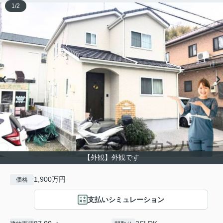
1
/
2
【外観】外観です
1,900万円
価格
支払いシミュレーション