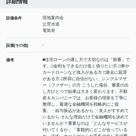
詳細情報
現地案内会
設備条件
公営水道
電気有
-
設備(その他)
■住宅ローンの通し方で大切なのは「順番」で
備考
す。□金利をできるだけ低く借りたい方 □車や
カードローンなど借入がある方 □過去に延滞
がある方 □所得に自信がない、シングルマザ
ー（ファザー）の方 こうした場合、審査の出
し方ひとつで結果は大きく変わります。不動
産＆カンパニーでは、お客様の現状を丁寧に
整理し、最適な金融機関を戦略的にご提
案。・給与振込があるから ・友人がすすめて
いるから そんな理由だけで金融機関を決めて
いませんか？重要なのは「どんなサービスが
付いてくるか」「客観的にどこが合っている
か」です。カードゲームが手札の出し方で勝