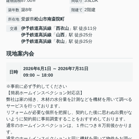
87.00㎡
3SLDK
建物面積
間取り
築8年
2階建
築年数
階建て
愛媛県
松山市
南斎院町
所在地
伊予鉄道高浜線
「
西衣山
」駅 徒歩11分
交通
伊予鉄道高浜線
「
山西
」駅 徒歩25分
伊予鉄道高浜線
「
衣山
」駅 徒歩25分
現地案内会
2026年6月1日 ～ 2026年7月31日
日時
09:00 ～ 18:00
※事前に必ず予約してください
【簡易ホームインスペクション対応店】
弊社は家の傾き、木材の水分量を計測などを機材を用いて調べる
サービスを行っております。
リフォームが必要な個所を把握し、契約した後に思わぬ出費がな
いように契約前に事前調査することをおすすめしております。
通常のホームインスペクションは、１件につき８万前後かかりま
す。
通常のホームインスペクションと同じ機材を用いて物件をお調べ