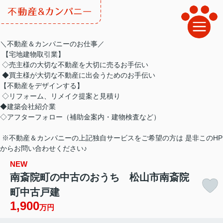
＼不動産＆カンパニーのお仕事／
【宅地建物取引業】
◇売主様の大切な不動産を大切に売るお手伝い
◆買主様が大切な不動産に出会うためのお手伝い
【不動産をデザインする】
◇リフォーム、リメイク提案と見積り
◆建築会社紹介業
◇アフターフォロー（補助金案内・建物検査など）
※不動産＆カンパニーの上記独自サービスをご希望の方は 是非このHP
からお問い合わせください♪
NEW
南斎院町の中古のおうち 松山市南斎院
町中古戸建
1,900
万円