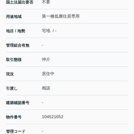
不要
国土法届出要否
第一種低層住居専用
用途地域
宅地 / -
地目 / 地勢
-
管理組合有無
仲介
取引態様
居住中
現況
相談
引渡し
-
建築確認番号
104521652
物件番号
-
管理コード