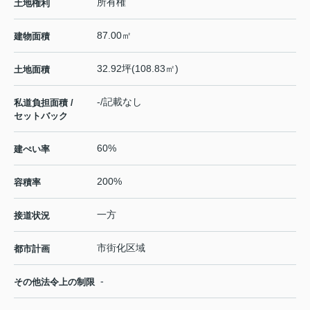
所有権
土地権利
87.00㎡
建物面積
32.92坪(108.83㎡)
土地面積
-/記載なし
私道負担面積 /
セットバック
60%
建ぺい率
200%
容積率
一方
接道状況
市街化区域
都市計画
-
その他法令上の制限