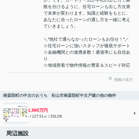
敗を分けるように、住宅ローンも出し方次第
で未来が変わります。知識と経験をもとに、
あなたに合ったローンの通し方を一緒に考え
ていきましょう。
＼*他社で通らなかったローンもお任せ！*／
☆住宅ローンに強いスタッフが徹底サポート
☆金融機関との連携多数！通過率にも自信あ
り
☆地域密着で物件情報が豊富＆スピード対応
情報の見方
南斎院町の中古のおうち 松山市南斎院町中古戸建の他の物件
1,980万円
- / 127.51㎡ / 3SLDK
周辺施設