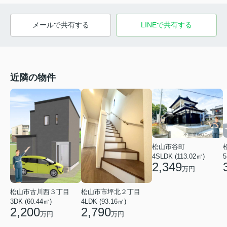
メールで共有する
LINEで共有する
近隣の物件
松山市谷町
4SLDK (113.02㎡)
5
2,349
万円
松山市古川西３丁目
松山市市坪北２丁目
3DK (60.44㎡)
4LDK (93.16㎡)
2,200
2,790
万円
万円