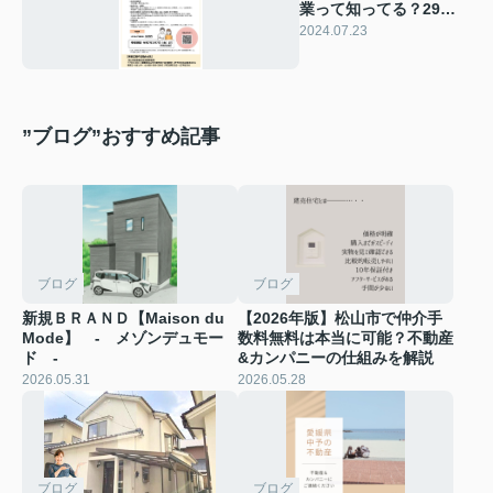
業って知ってる？29歳
以下の新婚さん必見！
2024.07.23
”ブログ”おすすめ記事
ブログ
ブログ
新規ＢＲＡＮＤ【Maison du
【2026年版】松山市で仲介手
Mode】 - メゾンデュモー
数料無料は本当に可能？不動産
ド -
&カンパニーの仕組みを解説
2026.05.31
2026.05.28
ブログ
ブログ