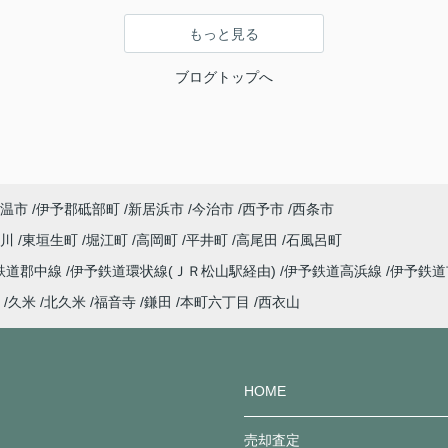
もっと見る
ブログトップへ
温市
伊予郡砥部町
新居浜市
今治市
西予市
西条市
吾川
東垣生町
堀江町
高岡町
平井町
高尾田
石風呂町
鉄道郡中線
伊予鉄道環状線(ＪＲ松山駅経由)
伊予鉄道高浜線
伊予鉄
久米
北久米
福音寺
鎌田
本町六丁目
西衣山
HOME
売却査定