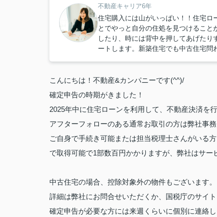
不動産キャリア6年
住宅購入には山がいっぱい！！住宅ロ
とでやっと自分の住処を見つけること
したり、時には背中を押してあげたり
ートします。新築住宅でも中古住宅問
こんにちは！不動産
&
カンパニーです
(^^)/
確定申告の時期がきました！
2025
年中に住宅ローンを利用して、不動産決済を行
アフターフォローのある通常お取引の方は弊社事務
ご自身で手続き可能または担当税理士さんがいる方
で取得可能で
1
部数百円かかりますが、弊社はサー
中古住宅の場合、控除対象外の物件もございます。
詳細は弊社にお問合せいただくか、国税庁のサイト
確定申告が必要な方には来週くらいに個別に連絡し