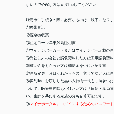
ないので心配な方は直接
line
してください
確定申告手続きの際に必要なものは、以下になりま
①携帯電話
②源泉徴収票
③住宅ローン年末残高証明書
④マイナンバーカードまたはマイナンバー記載の住
⑤弊社以外の会社と請負契約した方は工事請負契約
⑥補助金をもらった方は補助金を受けた証明書
⑦住所変更年月日がわかるもの（覚えてない人は住
⑧契約時にお渡しした黒い入れ物一式もご持参いた
ついでに医療費控除も受けたい方は「病院・薬局関
い。生計を共にする家族の分も合算可能です。
⑨
マイナポータルにログインするためのパスワード