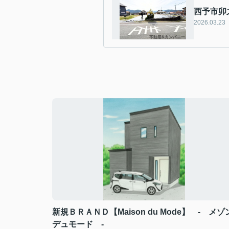
西予市卯
2026.03.23
新規ＢＲＡＮＤ【Maison du Mode】 - メゾ
デュモード -