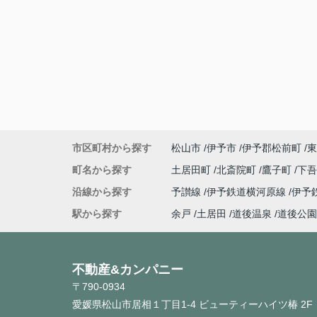
市区町村から探す
松山市
伊予市
伊予郡松前町
東
町名から探す
土居田町
北斎院町
鷹子町
下
沿線から探す
予讃線
伊予鉄道横河原線
伊予
駅から探す
余戸
土居田
道後温泉
道後公園
不動産&カンパニー
〒790-0934
愛媛県松山市居相１丁目1-4 ビューティーハイツ椿 2F