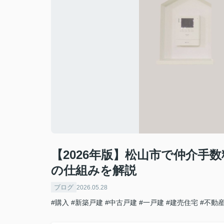
【2026年版】松山市で仲介手
の仕組みを解説
ブログ
2026.05.28
#購入
#新築戸建
#中古戸建
#一戸建
#建売住宅
#不動