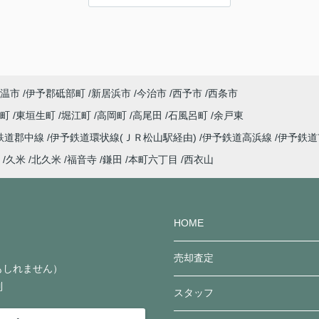
ね～
成約することに♪マンションの建具の件で年末
るの
にいろいろありましたが、売主様が動いてくれ
ない
たのでなんとかなってよかったです(^^)/
った
なにより立地もいいし、猫ちゃん飼う予定のS
ーと
様にとってよいお部屋だと私も思います♪
てく
何かお困りごとあれば、またお申しつけくださ
温市
伊予郡砥部町
新居浜市
今治市
西予市
西条市
の
い♪
子町
東垣生町
堀江町
高岡町
高尾田
石風呂町
余戸東
りな
鉄道郡中線
伊予鉄道環状線(ＪＲ松山駅経由)
伊予鉄道高浜線
伊予鉄
肢で
す
久米
北久米
福音寺
鎌田
本町六丁目
西衣山
たで
しら
HOME
売却査定
かもしれません）
制
スタッフ