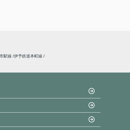
の４人家族様(^^)
三町の建売住宅を他社でタッチの差で購入でき
なかったらしく、弊社にて別の物件をご成約と
なりました！
三町の物件は道が狭いし、今回の物件は駅も近
いし、私の大好き地元なので本当に自信を持っ
ておすすめできます！
椿のことでわからないことがあればlineなどで
聞いてください★
道市駅線
伊予鉄道本町線
私の出身陸上部はもう廃部になったようです
が…(´;ω;｀)
今後もよろしくお願いいたします♪