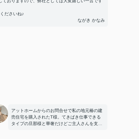
しておりますので、弊社としては大変嬉しい一言です
くださいね♪
ながき かなみ
アットホームからのお問合せで私の地元椿の建
売住宅を購入されたT様。てきぱき仕事できる
タイプの旦那様と華奢だけどご主人さんを支え
る良き妻的な奥様(^^)
人見知りしがちなぼくちゃんとベイビーちゃん