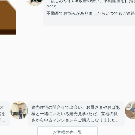
「親しみやすい≠敷居の低い」不動産屋を目指
(*^^*)
不動産でお悩みがありましたらいつでもご連絡
オ
建売住宅の問合せで出会い、お母さまやおばあ
案を
様と一緒にいろいろ建売見学♪ただ、立地の良
弊社
さから中古マンションをご購入になりました★
気に
申し込み前に事前審査に通っていた優秀なS
お客様の声一覧
様！２番手で申し込みしたけど、１番手として