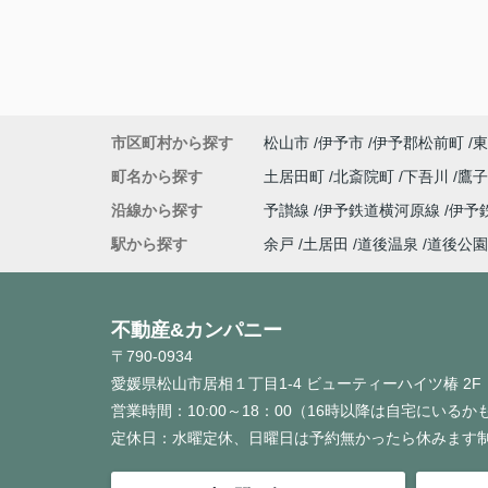
建売住宅は総額が明確なので、安心ですよ
注文住宅も楽しいですが、オプション付け
は得意だけど、コストカット提案してくれ
会社がほとんどですよね…私のご紹介先だ
らそんなことないんですけど、●●カウンタ
か●●学校とかの紹介建築会社は高額成約し
市区町村から探す
松山市
伊予市
伊予郡松前町
東
れた方が紹介先が儲かる仕組みになってる
で、そういう建築会社が多いんです…
町名から探す
土居田町
北斎院町
下吾川
鷹
今回は予算が決まっていたし、個性派間取
沿線から探す
予讃線
伊予鉄道横河原線
伊予
どの希望がなかったので、建売住宅の選択
私もよかったのではないかと思っておりま
駅から探す
余戸
土居田
道後温泉
道後公園
(^^)
いいおうちを見つけることができてよかっ
す(^^)/
不動産&カンパニー
三津浜の花火大会のときにお邪魔しようか
〒790-0934
♡笑
今後もよろしくお願いいたします♪
愛媛県松山市居相１丁目1-4 ビューティーハイツ椿 2F
営業時間：
10:00～18：00（16時以降は自宅にいる
定休日：
水曜定休、日曜日は予約無かったら休みます