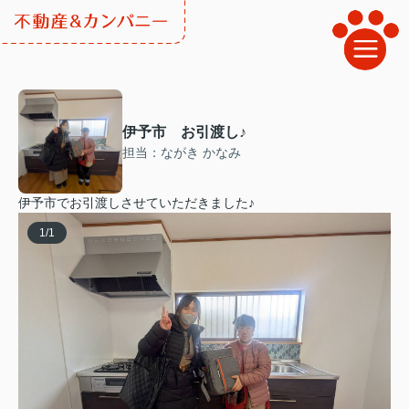
伊予市 お引渡し♪
担当：ながき かなみ
伊予市でお引渡しさせていただきました♪
1
/
1