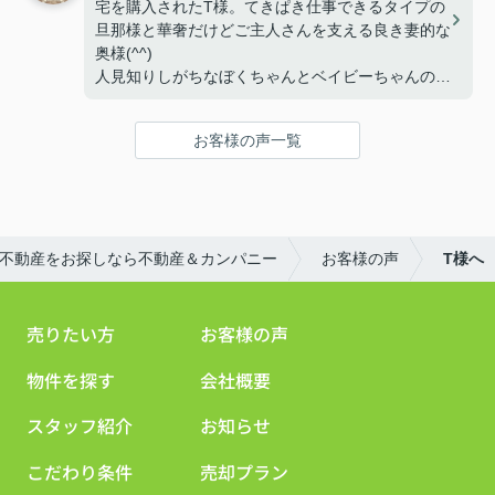
宅を購入されたT様。てきぱき仕事できるタイプの
とってよいお部屋だと私も思います♪
(^^)/
旦那様と華奢だけどご主人さんを支える良き妻的な
何かお困りごとあれば、またお申しつけください♪
三津浜の花火大会のときにお邪魔しようかしら♡笑
奥様(^^)
今後もよろしくお願いいたします♪
人見知りしがちなぼくちゃんとベイビーちゃんの４
人家族様(^^)
三町の建売住宅を他社でタッチの差で購入できなか
お客様の声一覧
ったらしく、弊社にて別の物件をご成約となりまし
た！
三町の物件は道が狭いし、今回の物件は駅も近い
し、私の大好き地元なので本当に自信を持っておす
すめできます！
不動産をお探しなら不動産＆カンパニー
お客様の声
T様へ
椿のことでわからないことがあればlineなどで聞い
てください★
私の出身陸上部はもう廃部になったようですが…
売りたい方
お客様の声
(´;ω;｀)
今後もよろしくお願いいたします♪
物件を探す
会社概要
スタッフ紹介
お知らせ
こだわり条件
売却プラン