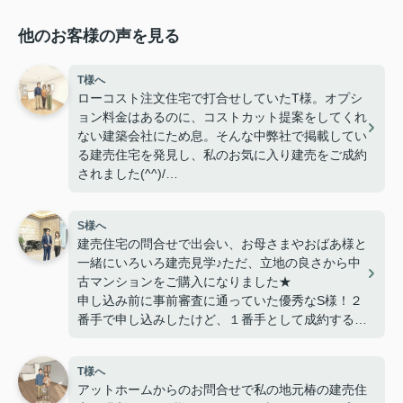
他のお客様の声を見る
T様へ
ローコスト注文住宅で打合せしていたT様。オプシ
ョン料金はあるのに、コストカット提案をしてくれ
ない建築会社にため息。そんな中弊社で掲載してい
る建売住宅を発見し、私のお気に入り建売をご成約
されました(^^)/
建売住宅は総額が明確なので、安心ですよね～注文
住宅も楽しいですが、オプション付けるのは得意だ
S様へ
けど、コストカット提案してくれない会社がほとん
建売住宅の問合せで出会い、お母さまやおばあ様と
どですよね…私のご紹介先だったらそんなことない
一緒にいろいろ建売見学♪ただ、立地の良さから中
んですけど、●●カウンターとか●●学校とかの紹介
古マンションをご購入になりました★
建築会社は高額成約してくれた方が紹介先が儲かる
申し込み前に事前審査に通っていた優秀なS様！２
仕組みになってるので、そういう建築会社が多いん
番手で申し込みしたけど、１番手として成約するこ
です…
とに♪マンションの建具の件で年末にいろいろあり
今回は予算が決まっていたし、個性派間取りなどの
ましたが、売主様が動いてくれたのでなんとかなっ
希望がなかったので、建売住宅の選択肢で私もよか
T様へ
てよかったです(^^)/
ったのではないかと思っております(^^)
アットホームからのお問合せで私の地元椿の建売住
なにより立地もいいし、猫ちゃん飼う予定のS様に
いいおうちを見つけることができてよかったです