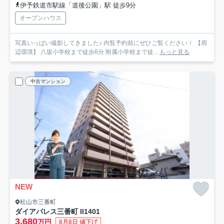
伊予鉄道市駅線「道後公園」駅 徒歩9分
オープンハウス
写真いっぱい撮影してきました♪ 内覧予約前にぜひご覧ください！ 【周
辺環境】 八坂小学校まで徒歩6分 附属小学校まで徒...
もっと見る
中古マンション
NEW
松山市三番町
ダイアパレス三番町 II
1401
3,680
万円
8月8日 値下げ