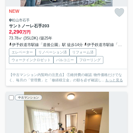
NEW
松山市石手
サントノーレ石手
203
2,290
万円
73.78㎡ (3SLDK) /築25年
伊予鉄道市駅線「道後公園」駅 徒歩14分
伊予鉄道市駅線「道後温泉」駅 徒歩15分
エレベーター
リノベーション済
リフォーム済
ウォークインクロゼット
バルコニー
フローリング
【中古マンション内覧時の注意点】 ①維持費の確認: 物件価格だけでな
く、毎月の「管理費」と「修繕積立金」の額を必ず確認し...
もっと見る
中古マンション