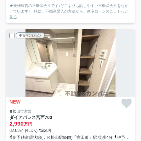
★夫婦経営の不動産会社です♪どこよりも話しやすい不動産会社を心が
けています♪一緒に、不動産購入の方法から、住宅ローンのこ...
もっと
見る
中古マンション
NEW
松山市宮西
ダイアパレス宮西
703
2,990
万円
82.83㎡ (4LDK) /築28年
伊予鉄道環状線(ＪＲ松山駅経由)「宮田町」駅 徒歩4分
伊予鉄道高浜線「古町」駅 徒歩7分