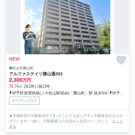
NEW
松山市勝山町
アルファステイツ勝山通
302
2,300
万円
72.74㎡ (3LDK) /築23年
伊予鉄道環状線(ＪＲ松山駅経由)「勝山町」駅 徒歩5分
伊予鉄道環状線(ＪＲ松山駅経由)「警察署前」駅 徒歩8分
オープンハウス
★夫婦経営の不動産会社です♪どこよりも話しやすい不動産会社を心が
けています♪一緒に、不動産購入の方法から住宅ローンのこと...
もっと
見る