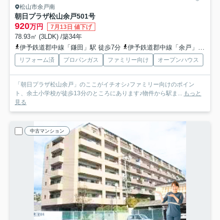
松山市余戸南
朝日プラザ松山余戸
501号
920
万円
7月13日 値下げ
78.93㎡ (3LDK) /築34年
伊予鉄道郡中線「鎌田」駅 徒歩7分
伊予鉄道郡中線「余戸」駅 徒歩13分
リフォーム済
プロパンガス
ファミリー向け
オープンハウス
「朝日プラザ松山余戸」のここがイチオシ♪ファミリー向けのポイン
ト、余土小学校が徒歩13分のところにあります♪物件から駅ま...
もっと
見る
中古マンション