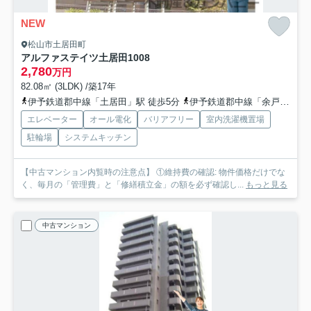
NEW
松山市土居田町
アルファステイツ土居田
1008
2,780
万円
82.08㎡ (3LDK) /築17年
伊予鉄道郡中線「土居田」駅 徒歩5分
伊予鉄道郡中線「余戸」駅 徒歩14分
エレベーター
オール電化
バリアフリー
室内洗濯機置場
駐輪場
システムキッチン
【中古マンション内覧時の注意点】 ①維持費の確認: 物件価格だけでな
く、毎月の「管理費」と「修繕積立金」の額を必ず確認し...
もっと見る
中古マンション