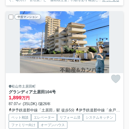
く、毎月の「管理費」と「修繕積立金」の額を必ず確認し...
もっと見る
中古マンション
松山市土居田町
グランディア土居田
104号
1,899
万円
87.07㎡ (3SLDK) /築26年
伊予鉄道郡中線「土居田」駅 徒歩5分
伊予鉄道郡中線「余戸」駅 徒歩13分
ペット相談
エレベーター
リフォーム済
システムキッチン
ファミリー向け
オープンハウス