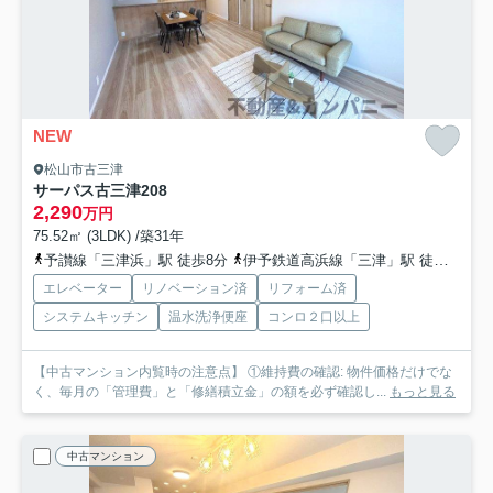
NEW
松山市古三津
サーパス古三津
208
2,290
万円
75.52㎡ (3LDK) /築31年
予讃線「三津浜」駅 徒歩8分
伊予鉄道高浜線「三津」駅 徒歩8分
エレベーター
リノベーション済
リフォーム済
システムキッチン
温水洗浄便座
コンロ２口以上
【中古マンション内覧時の注意点】 ①維持費の確認: 物件価格だけでな
く、毎月の「管理費」と「修繕積立金」の額を必ず確認し...
もっと見る
中古マンション