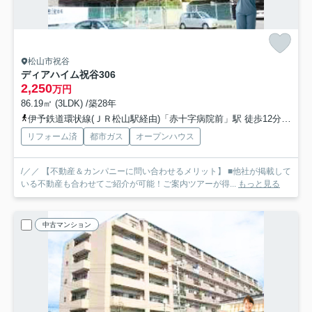
松山市祝谷
ディアハイム祝谷
306
2,250
万円
86.19㎡ (3LDK) /築28年
伊予鉄道環状線(ＪＲ松山駅経由)「赤十字病院前」駅 徒歩12分
伊予
リフォーム済
都市ガス
オープンハウス
/／／ 【不動産＆カンパニーに問い合わせるメリット】 ■他社が掲載して
いる不動産も合わせてご紹介が可能！ご案内ツアーが得...
もっと見る
中古マンション