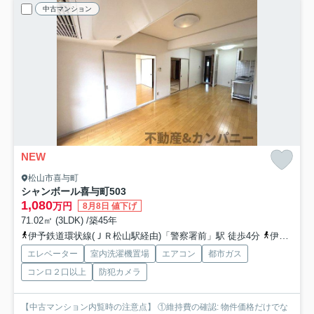
中古マンション
NEW
松山市喜与町
シャンボール喜与町
503
1,080
万円
8月8日 値下げ
71.02㎡ (3LDK) /築45年
伊予鉄道環状線(ＪＲ松山駅経由)「警察署前」駅 徒歩4分
伊予鉄道環状線(ＪＲ松山駅経由)「勝山町」駅 徒歩5分
エレベーター
室内洗濯機置場
エアコン
都市ガス
コンロ２口以上
防犯カメラ
【中古マンション内覧時の注意点】 ①維持費の確認: 物件価格だけでな