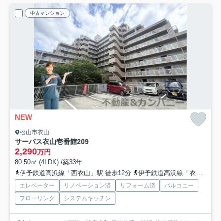
中古マンション
NEW
松山市衣山
サーパス衣山壱番館
209
2,290
万円
80.50㎡ (4LDK) /築33年
伊予鉄道高浜線「西衣山」駅 徒歩12分
伊予鉄道高浜線「衣山」駅 徒歩12分
エレベーター
リノベーション済
リフォーム済
バルコニー
フローリング
システムキッチン