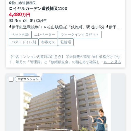
松山市道後樋又
ロイヤルガーデン道後樋又
1103
4,480
万円
90.75㎡ (3LDK) /築4年
伊予鉄道環状線(ＪＲ松山駅経由)「鉄砲町」駅 徒歩6分
伊予鉄道環状線(ＪＲ松山駅経由)「赤十字病院前」駅 徒歩10分
ペット相談
エレベーター
ウォークインクロゼット
バス・トイレ別
都市ガス
駐輪場
【中古マンション内覧時の注意点】 ①維持費の確認: 物件価格だけでな
く、毎月の「管理費」と「修繕積立金」の額を必ず確認し...
もっと見る
中古マンション