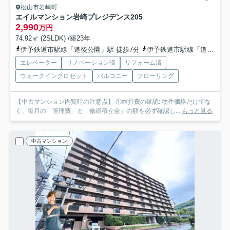
松山市岩崎町
エイルマンション岩崎プレジデンス
205
2,990
万円
74.92㎡ (2SLDK) /築23年
伊予鉄道市駅線「道後公園」駅 徒歩7分
伊予鉄道市駅線「道後温泉」駅 徒歩10分
エレベーター
リノベーション済
リフォーム済
ウォークインクロゼット
バルコニー
フローリング
【中古マンション内覧時の注意点】 ①維持費の確認: 物件価格だけでな
く、毎月の「管理費」と「修繕積立金」の額を必ず確認し...
もっと見る
中古マンション