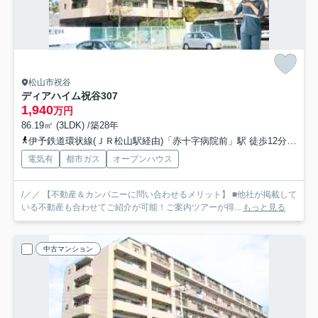
松山市祝谷
ディアハイム祝谷
307
1,940
万円
86.19㎡ (3LDK) /築28年
伊予鉄道環状線(ＪＲ松山駅経由)「赤十字病院前」駅 徒歩12分
伊予
電気有
都市ガス
オープンハウス
/／／ 【不動産＆カンパニーに問い合わせるメリット】 ■他社が掲載して
いる不動産も合わせてご紹介が可能！ご案内ツアーが得...
もっと見る
中古マンション