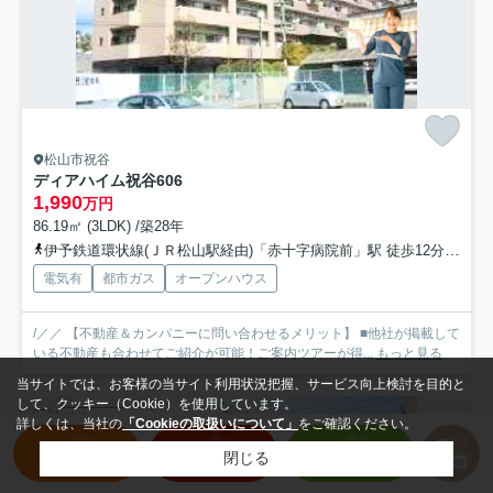
松山市祝谷
ディアハイム祝谷
606
1,990
万円
86.19㎡ (3LDK) /築28年
伊予鉄道環状線(ＪＲ松山駅経由)「赤十字病院前」駅 徒歩12分
伊予
電気有
都市ガス
オープンハウス
/／／ 【不動産＆カンパニーに問い合わせるメリット】 ■他社が掲載して
いる不動産も合わせてご紹介が可能！ご案内ツアーが得...
もっと見る
当サイトでは、お客様の当サイト利用状況把握、サービス向上検討を目的と
して、クッキー（Cookie）を使用しています。
中古マンション
詳しくは、当社の
「Cookieの取扱いについて」
をご確認ください。
物件を探す
売却査定
LINE
閉じる