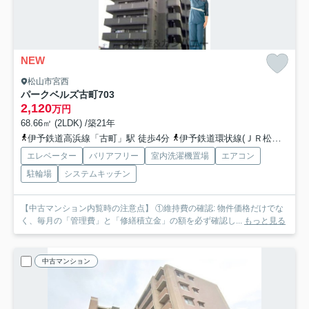
NEW
松山市宮西
パークベルズ古町
703
2,120
万円
68.66㎡ (2LDK) /築21年
伊予鉄道高浜線「古町」駅 徒歩4分
伊予鉄道環状線(ＪＲ松山駅経由)「萱町六丁目」駅 徒歩7分
エレベーター
バリアフリー
室内洗濯機置場
エアコン
駐輪場
システムキッチン
【中古マンション内覧時の注意点】 ①維持費の確認: 物件価格だけでな
く、毎月の「管理費」と「修繕積立金」の額を必ず確認し...
もっと見る
中古マンション