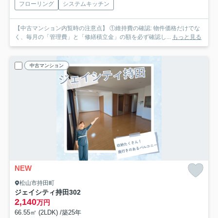
フローリング
システムキッチン
【中古マンション内覧時の注意点】 ①維持費の確認: 物件価格だけでな
く、毎月の「管理費」と「修繕積立金」の額を必ず確認し...
もっと見る
中古マンション
NEW
松山市持田町
ジェイシティ持田
302
2,140
万円
66.55㎡ (2LDK) /築25年