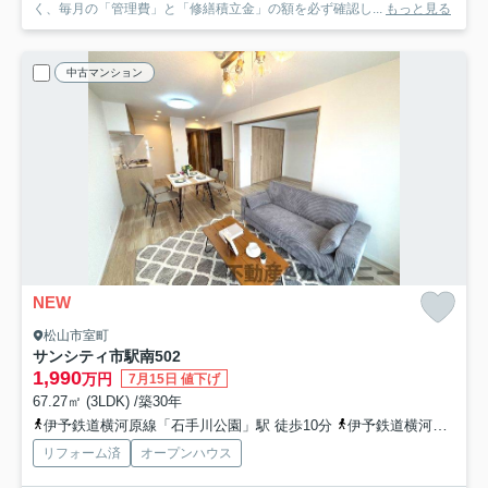
く、毎月の「管理費」と「修繕積立金」の額を必ず確認し...
もっと見る
中古マンション
NEW
松山市室町
サンシティ市駅南
502
1,990
万円
7月15日 値下げ
67.27㎡ (3LDK) /築30年
伊予鉄道横河原線「石手川公園」駅 徒歩10分
伊予鉄道横河原線「松山市」駅 徒歩13分
リフォーム済
オープンハウス