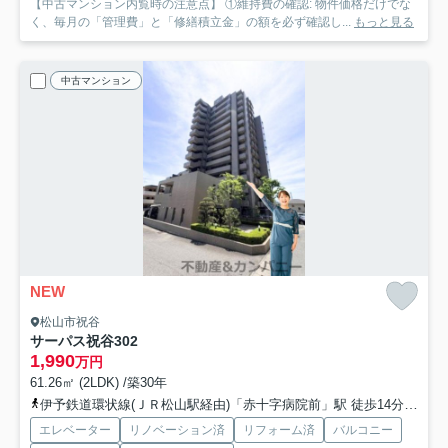
【中古マンション内覧時の注意点】 ①維持費の確認: 物件価格だけでな
く、毎月の「管理費」と「修繕積立金」の額を必ず確認し...
もっと見る
中古マンション
NEW
松山市祝谷
サーパス祝谷
302
1,990
万円
61.26㎡ (2LDK) /築30年
伊予鉄道環状線(ＪＲ松山駅経由)「赤十字病院前」駅 徒歩14分
伊予
エレベーター
リノベーション済
リフォーム済
バルコニー