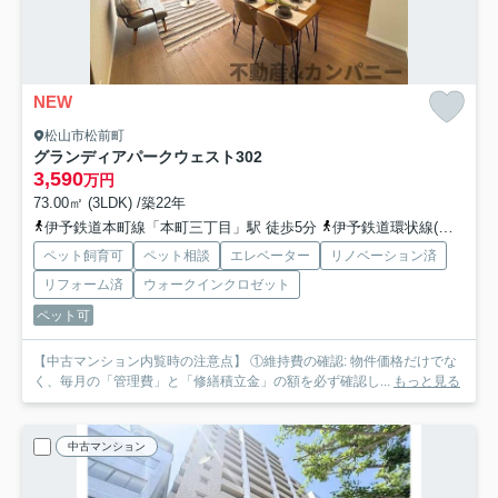
NEW
松山市松前町
グランディアパークウェスト
302
3,590
万円
73.00㎡ (3LDK) /築22年
伊予鉄道本町線「本町三丁目」駅 徒歩5分
伊予鉄道環状線(ＪＲ松山駅経由)「西堀端」駅 徒歩6分
ペット飼育可
ペット相談
エレベーター
リノベーション済
リフォーム済
ウォークインクロゼット
ペット可
【中古マンション内覧時の注意点】 ①維持費の確認: 物件価格だけでな
く、毎月の「管理費」と「修繕積立金」の額を必ず確認し...
もっと見る
中古マンション