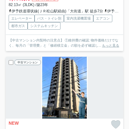
82.13㎡ (3LDK) /築23年
伊予鉄道環状線(ＪＲ松山駅経由)「大街道」駅 徒歩7分
伊予鉄道環状線(ＪＲ松山駅経由)「県庁前」駅 徒歩9分
エレベーター
バス・トイレ別
室内洗濯機置場
エアコン
都市ガス
システムキッチン
【中古マンション内覧時の注意点】 ①維持費の確認: 物件価格だけでな
く、毎月の「管理費」と「修繕積立金」の額を必ず確認し...
もっと見る
中古マンション
NEW