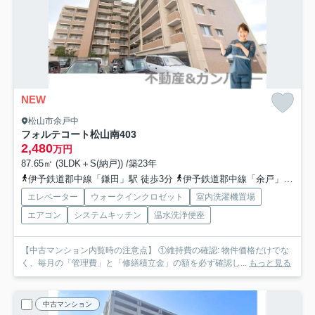
NEW
松山市余戸中
フォルテコート松山南
403
2,480
万円
87.65㎡ (3LDK＋S(納戸)) /築23年
伊予鉄道郡中線「鎌田」駅 徒歩3分
伊予鉄道郡中線「余戸」駅 徒歩7分
エレベーター
ウォークインクロゼット
室内洗濯機置場
エアコン
システムキッチン
温水洗浄便座
【中古マンション内覧時の注意点】 ①維持費の確認: 物件価格だけでな
く、毎月の「管理費」と「修繕積立金」の額を必ず確認し...
もっと見る
中古マンション