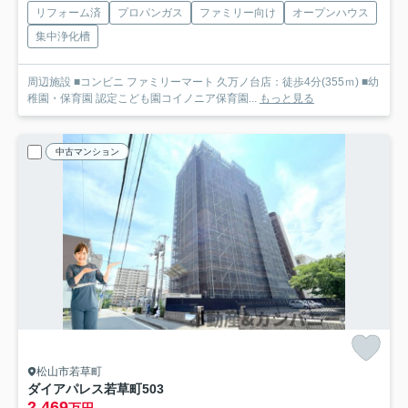
リフォーム済
プロパンガス
ファミリー向け
オープンハウス
集中浄化槽
周辺施設 ■コンビニ ファミリーマート 久万ノ台店：徒歩4分(355ｍ) ■幼
稚園・保育園 認定こども園コイノニア保育園...
もっと見る
中古マンション
松山市若草町
ダイアパレス若草町
503
2,469