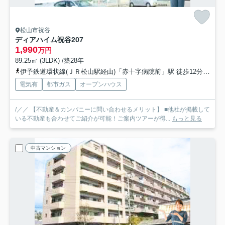
松山市祝谷
ディアハイム祝谷
207
1,990
万円
89.25㎡ (3LDK) /築28年
伊予鉄道環状線(ＪＲ松山駅経由)「赤十字病院前」駅 徒歩12分
伊予
電気有
都市ガス
オープンハウス
/／／ 【不動産＆カンパニーに問い合わせるメリット】 ■他社が掲載して
いる不動産も合わせてご紹介が可能！ご案内ツアーが得...
もっと見る
中古マンション