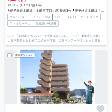
万円
73.71㎡ (4LDK) /築30年
伊予鉄道本町線「本町三丁目」駅 徒歩3分
伊予鉄道本町線「本町四丁目」駅 徒歩3分
エレベーター
リフォーム済
バス・トイレ別
オートロック
ファミリー向け
食器洗い乾燥機
/／／ 【不動産＆カンパニーに問い合わせるメリット】 ■他社が掲載して
いる不動産も合わせてご紹介が可能！ご案内ツアーが得...
もっと見る
中古マンション