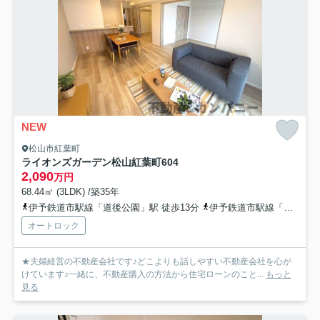
NEW
松山市紅葉町
ライオンズガーデン松山紅葉町
604
2,090
万円
68.44㎡ (3LDK) /築35年
伊予鉄道市駅線「道後公園」駅 徒歩13分
伊予鉄道市駅線「道後温泉」駅 徒歩15分
オートロック
★夫婦経営の不動産会社です♪どこよりも話しやすい不動産会社を心が
けています♪一緒に、不動産購入の方法から住宅ローンのこと...
もっと
見る