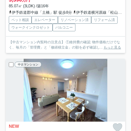
85.07㎡ (3LDK) /築16年
伊予鉄道郡中線「土橋」駅 徒歩8分
伊予鉄道横河原線「松山市」駅 徒歩14分
ペット相談
エレベーター
リノベーション済
リフォーム済
ウォークインクロゼット
バルコニー
【中古マンション内覧時の注意点】 ①維持費の確認: 物件価格だけでな
く、毎月の「管理費」と「修繕積立金」の額を必ず確認し...
もっと見る
中古マンション
NEW