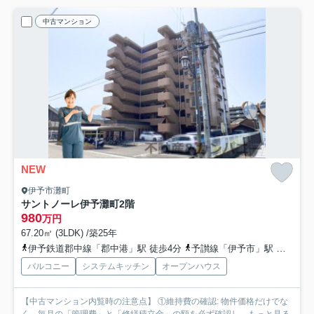
中古マンション
NEW
伊予市灘町
サントノーレ伊予灘町
2階
980
万円
67.20㎡ (3LDK) /築25年
伊予鉄道郡中線「郡中港」駅 徒歩4分
予讃線「伊予市」駅 徒歩4分
バルコニー
システムキッチン
オープンハウス
【中古マンション内覧時の注意点】 ①維持費の確認: 物件価格だけでな