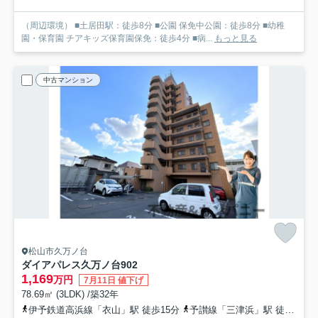
（周辺環境） ■土居田駅：徒歩8分 ■公園 保免中公園：徒歩8分 ■幼稚
園・保育園 チアキッズ保育園保免：徒歩4分 ■病...
もっと見る
中古マンション
松山市久万ノ台
ダイアパレス久万ノ台
902
1,169
万円
7月11日 値下げ
78.69㎡ (3LDK) /築32年
伊予鉄道高浜線「衣山」駅 徒歩15分
予讃線「三津浜」駅 徒歩23分