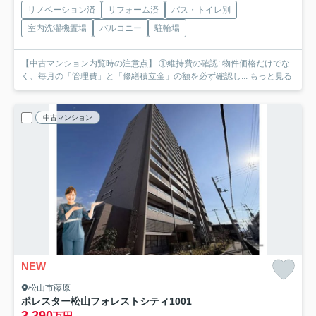
リノベーション済
リフォーム済
バス・トイレ別
室内洗濯機置場
バルコニー
駐輪場
【中古マンション内覧時の注意点】 ①維持費の確認: 物件価格だけでな
く、毎月の「管理費」と「修繕積立金」の額を必ず確認し...
もっと見る
中古マンション
NEW
松山市藤原
ポレスター松山フォレストシティ
1001
3,390
万円