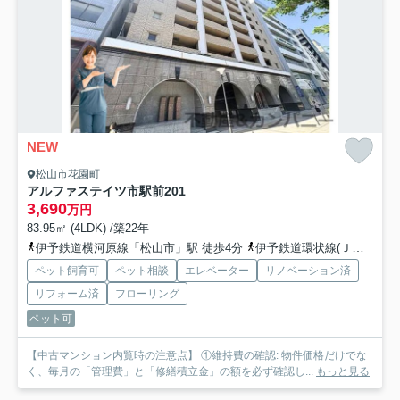
NEW
松山市花園町
アルファステイツ市駅前
201
3,690
万円
83.95㎡ (4LDK) /築22年
伊予鉄道横河原線「松山市」駅 徒歩4分
伊予鉄道環状線(ＪＲ松山駅経由)「南堀端」駅 徒歩4分
ペット飼育可
ペット相談
エレベーター
リノベーション済
リフォーム済
フローリング
ペット可
【中古マンション内覧時の注意点】 ①維持費の確認: 物件価格だけでな
く、毎月の「管理費」と「修繕積立金」の額を必ず確認し...
もっと見る