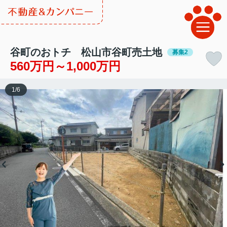
谷町のおトチ 松山市谷町売土地
募集2
560万円～1,000万円
1
/
6