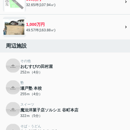
32.65坪(107.94㎡)
1,000万円
49.57坪(163.88㎡)
周辺施設
その他
おむすびの田村屋
252ｍ（4分）
塾
瀬戸塾 本校
255ｍ（4分）
スイーツ
魔法洋菓子店ソルシエ 谷町本店
322ｍ（5分）
そば・うどん