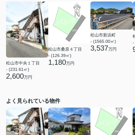
松山市新浜町
- (1565.00㎡)
-
3,537
松山市桑原４丁目
万円
- (126.39㎡)
1,180
松山市中央１丁目
万円
- (231.61㎡)
2,600
万円
よく見られている物件