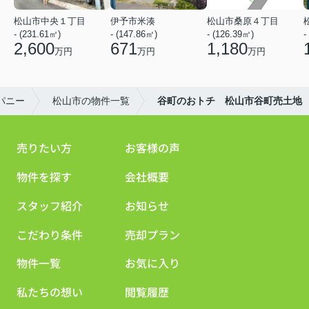
松山市中央１丁目
伊予市米湊
松山市桑原４丁目
- (231.61㎡)
- (147.86㎡)
- (126.39㎡)
-
2,600
671
1,180
万円
万円
万円
パニー
松山市の物件一覧
谷町のおトチ 松山市谷町売土地
売りたい方
お客様の声
物件を探す
会社概要
スタッフ紹介
お知らせ
こだわり条件
売却プラン
物件一覧
お気に入り
私たちの想い
閲覧履歴