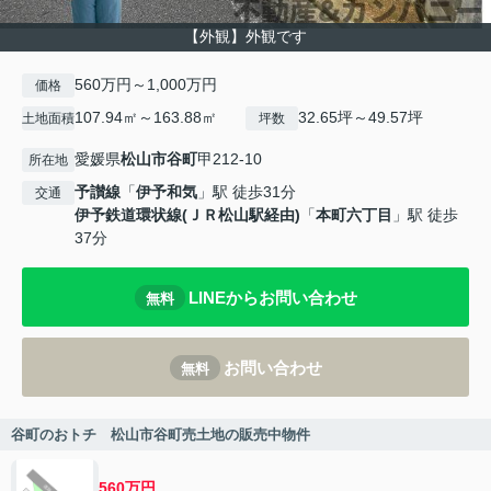
【外観】外観です
560万円～1,000万円
価格
107.94㎡～163.88㎡
32.65坪～49.57坪
土地面積
坪数
愛媛県
松山市
谷町
甲212-10
所在地
予讃線
「
伊予和気
」駅 徒歩31分
交通
伊予鉄道環状線(ＪＲ松山駅経由)
「
本町六丁目
」駅 徒歩
37分
LINEからお問い合わせ
無料
お問い合わせ
無料
谷町のおトチ 松山市谷町売土地の販売中物件
560万円