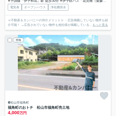
予讃線「伊予和気」駅 徒歩30分
伊予鉄バス「花見橋（愛媛県）」バス停下車 徒歩6分
電気有
オープンハウス
浄化槽排水
≪不動産＆カンパニーの仲介メリット≫ ・広告掲載していない物件も紹
介可能！ →広告されていない物件も他社様が掲載している...
もっと見る
売地
松山市福角町
福角町のおトチ 松山市福角町売土地
4,000
万円