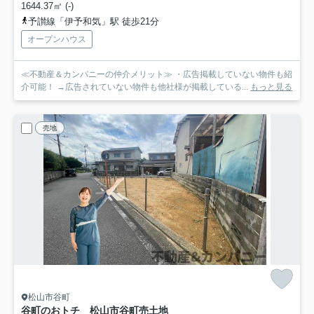
1644.37㎡ (-)
予讃線「伊予和気」駅 徒歩21分
オープンハウス
≪不動産＆カンパニーの仲介メリット≫ ・広告掲載していない物件も紹
介可能！ →広告されていない物件も他社様が掲載している...
もっと見る
売地
松山市谷町
谷町のおトチ 松山市谷町売土地