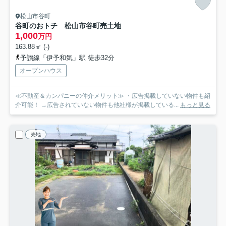
松山市谷町
谷町のおトチ 松山市谷町売土地
1,000
万円
163.88㎡ (-)
予讃線「伊予和気」駅 徒歩32分
オープンハウス
≪不動産＆カンパニーの仲介メリット≫ ・広告掲載していない物件も紹
介可能！ →広告されていない物件も他社様が掲載している...
もっと見る
売地