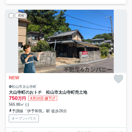
売地
NEW
松山市太山寺町
大山寺町のおトチ 松山市太山寺町売土地
750
万円
8月10日 値下げ
565.88㎡ (-)
予讃線「伊予和気」駅 徒歩26分
オープンハウス