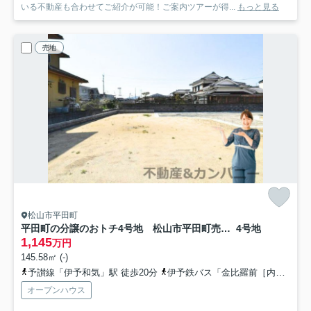
いる不動産も合わせてご紹介が可能！ご案内ツアーが得...
もっと見る
売地
松山市平田町
平田町の分譲のおトチ4号地 松山市平田町売土地
4号地
1,145
万円
145.58㎡ (-)
予讃線「伊予和気」駅 徒歩20分
伊予鉄バス「金比羅前［内宮］」バス停下車 徒歩4分
オープンハウス