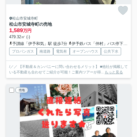
松山市安城寺町
松山市安城寺町の売地
1,589
万円
479.32㎡ (-)
予讃線「伊予和気」駅 徒歩7分
伊予鉄バス「仲村」バス停下車 徒歩2分
プロパンガス
南道路
電気有
オープンハウス
公共下水
/／／ 【不動産＆カンパニーに問い合わせるメリット】 ■他社が掲載して
いる不動産も合わせてご紹介が可能！ご案内ツアーが得...
もっと見る
売地