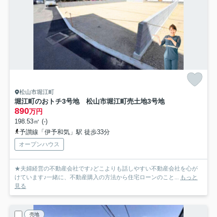
松山市堀江町
堀江町のおトチ3号地 松山市堀江町売土地
3号地
890
万円
198.53㎡ (-)
予讃線「伊予和気」駅 徒歩33分
オープンハウス
★夫婦経営の不動産会社です♪どこよりも話しやすい不動産会社を心が
けています♪一緒に、不動産購入の方法から住宅ローンのこと...
もっと
見る
売地