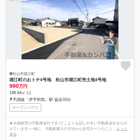
松山市堀江町
堀江町のおトチ4号地 松山市堀江町売土地
4号地
990
万円
198.64㎡ (-)
予讃線「伊予和気」駅 徒歩33分
オープンハウス
★夫婦経営の不動産会社です♪どこよりも話しやすい不動産会社を心が
けています♪一緒に、不動産購入の方法から住宅ローンのこと...
もっと
見る