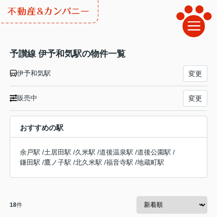
予讃線 伊予和気駅の物件一覧
伊予和気駅
変更
販売中
変更
おすすめの駅
余戸駅
/
土居田駅
/
久米駅
/
道後温泉駅
/
道後公園駅
/
鎌田駅
/
鷹ノ子駅
/
北久米駅
/
福音寺駅
/
地蔵町駅
18
件