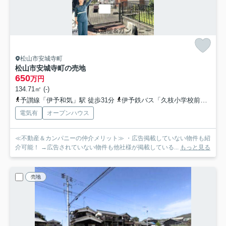
松山市安城寺町
松山市安城寺町の売地
650
万円
134.71㎡ (-)
予讃線「伊予和気」駅 徒歩31分
伊予鉄バス「久枝小学校前」バス停下車 徒歩4分
電気有
オープンハウス
≪不動産＆カンパニーの仲介メリット≫ ・広告掲載していない物件も紹
介可能！ →広告されていない物件も他社様が掲載している...
もっと見る
売地