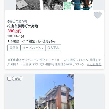
松山市勝岡町
松山市勝岡町の売地
390
万円
104.13㎡ (-)
予讃線「伊予和気」駅 徒歩24分
電気有
オープンハウス
公共下水
≪不動産＆カンパニーの仲介メリット≫ ・広告掲載していない物件も紹
介可能！ →広告されていない物件も他社様が掲載している...
もっと見る
売地