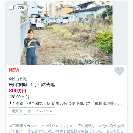
売地
NEW
松山市鴨川
松山市鴨川１丁目の売地
800
万円
120.00㎡ (-)
予讃線「伊予和気」駅 徒歩33分
伊予鉄バス「鴨川団地前」バス停下車 徒歩1分
電気有
オープンハウス
≪不動産＆カンパニーの仲介メリット≫ ・広告掲載していない物件も紹
介可能！ →広告されていない物件も他社様が掲載している...
もっと見る