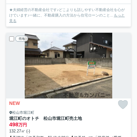
★夫婦経営の不動産会社です♪どこよりも話しやすい不動産会社を心が
けています♪一緒に、不動産購入の方法から住宅ローンのこと...
もっと
見る
売地
NEW
松山市堀江町
堀江町のオトチ 松山市堀江町売土地
498
万円
132.27㎡ (-)