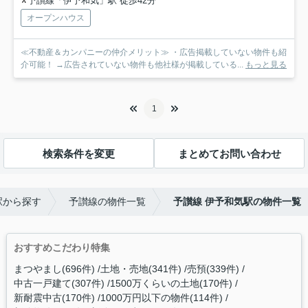
予讃線「伊予和気」駅 徒歩42分
オープンハウス
≪不動産＆カンパニーの仲介メリット≫ ・広告掲載していない物件も紹
介可能！ →広告されていない物件も他社様が掲載している...
もっと見る
1
検索条件を変更
まとめてお問い合わせ
駅から探す
予讃線の物件一覧
予讃線 伊予和気駅の物件一覧
おすすめこだわり特集
まつやまし(696件)
土地・売地(341件)
売預(339件)
中古一戸建て(307件)
1500万くらいの土地(170件)
新耐震中古(170件)
1000万円以下の物件(114件)