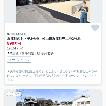
松山市堀江町
堀江町のおトチ2号地 松山市堀江町売土地
2号地
890
万円
198.51㎡ (-)
予讃線「伊予和気」駅 徒歩33分
オープンハウス
★夫婦経営の不動産会社です♪どこよりも話しやすい不動産会社を心が
けています♪一緒に、不動産購入の方法から住宅ローンのこと...
もっと
見る
売地