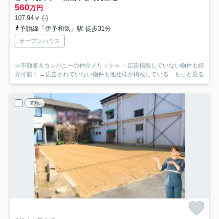
560
万円
107.94㎡ (-)
予讃線「伊予和気」駅 徒歩31分
オープンハウス
≪不動産＆カンパニーの仲介メリット≫ ・広告掲載していない物件も紹
介可能！ →広告されていない物件も他社様が掲載している...
もっと見る
売地