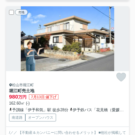
売地
松山市堀江町
堀江町売土地
980
万円
7月13日 値下げ
162.60㎡ (-)
予讃線「伊予和気」駅 徒歩28分
伊予鉄バス「花見橋（愛媛県）」バス停下車 徒歩3分
南道路
オープンハウス
/／／ 【不動産＆カンパニーに問い合わせるメリット】 ■他社が掲載して