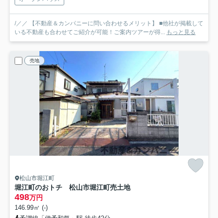
/／／ 【不動産＆カンパニーに問い合わせるメリット】 ■他社が掲載して
いる不動産も合わせてご紹介が可能！ご案内ツアーが得...
もっと見る
売地
松山市堀江町
堀江町のおトチ 松山市堀江町売土地
498
万円
146.99㎡ (-)