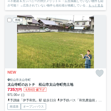
≪不動産＆カンパニーの仲介メリット≫ ・広告掲載していない物件も紹
介可能！ →広告されていない物件も他社様が掲載している...
もっと見る
売地
NEW
松山市太山寺町
太山寺町のおトチ 松山市太山寺町売土地
735
万円
8月8日 値下げ
971.00㎡ (-)
予讃線「伊予和気」駅 徒歩11分
伊予鉄バス「和気農協前」バス停下車 徒歩3分
南道路
オープンハウス