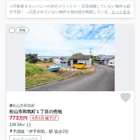
≪不動産＆カンパニーの仲介メリット≫ ・広告掲載していない物件も紹
介可能！ →広告されていない物件も他社様が掲載している...
もっと見る
売地
松山市和気町
松山市和気町１丁目の売地
773
万円
8月1日 値下げ
134.54㎡ (-)
予讃線「伊予和気」駅 徒歩2分
オープンハウス