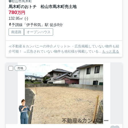
松山市馬木町
馬木町のおトチ 松山市馬木町売土地
780
万円
132.95㎡ (-)
予讃線「伊予和気」駅 徒歩8分
南道路
オープンハウス
≪不動産＆カンパニーの仲介メリット≫ ・広告掲載していない物件も紹
介可能！ →広告されていない物件も他社様が掲載している...
もっと見る
売地