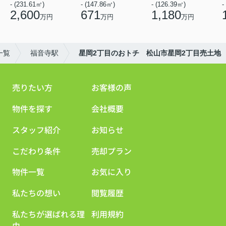
- (231.61㎡)
- (147.86㎡)
- (126.39㎡)
-
2,600
671
1,180
万円
万円
万円
一覧
福音寺駅
星岡2丁目のおトチ 松山市星岡2丁目売土地
売りたい方
お客様の声
物件を探す
会社概要
スタッフ紹介
お知らせ
こだわり条件
売却プラン
物件一覧
お気に入り
私たちの想い
閲覧履歴
私たちが選ばれる理
利用規約
由