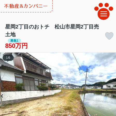
星岡2丁目のおトチ 松山市星岡2丁目売
土地
募集1
850万円
1
/
6