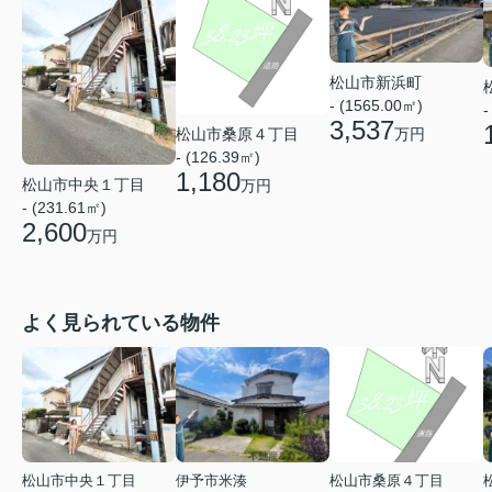
松山市新浜町
- (1565.00㎡)
-
3,537
松山市桑原４丁目
万円
- (126.39㎡)
1,180
松山市中央１丁目
万円
- (231.61㎡)
2,600
万円
よく見られている物件
松山市中央１丁目
伊予市米湊
松山市桑原４丁目