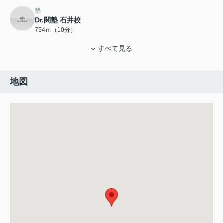
塾
Dr.関塾 石井校
754ｍ（10分）
すべて見る
地図