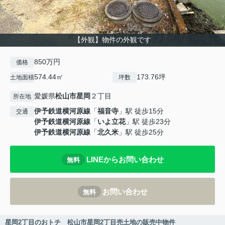
【外観】物件の外観です
850万円
価格
574.44㎡
173.76坪
土地面積
坪数
愛媛県
松山市
星岡
２丁目
所在地
伊予鉄道横河原線
「
福音寺
」駅 徒歩15分
交通
伊予鉄道横河原線
「
いよ立花
」駅 徒歩23分
伊予鉄道横河原線
「
北久米
」駅 徒歩25分
LINEからお問い合わせ
無料
お問い合わせ
無料
星岡2丁目のおトチ 松山市星岡2丁目売土地の販売中物件