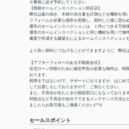
※事前に必ず予約してください
【簡易ホームインスペクション対応店】
弊社は家の傾き、木材の水分量を計測などを機材を用
リフォームが必要な個所を把握し、契約した後に思わ
通常のホームインスペクションは、１件につき８万前
通常のホームインスペクションと同じ機材を用いて物
書面で作成する建築士によるホームインスペクション
より良い契約につなげることができますように、弊社
【アフターフォローのある不動産会社】
住宅ローン控除のために確定申告が必要な物件は、時
おります。
税理士ではないので、サポートになりますが、はじめ
してお渡しもしておりますので、ご安心ください。
また、不具合が出たときの相談窓口にもなっておりま
対処法など不具合や自分でできるメンテナンス方法な
ましたらお取引後もご連絡ください(^^)/
セールスポイント