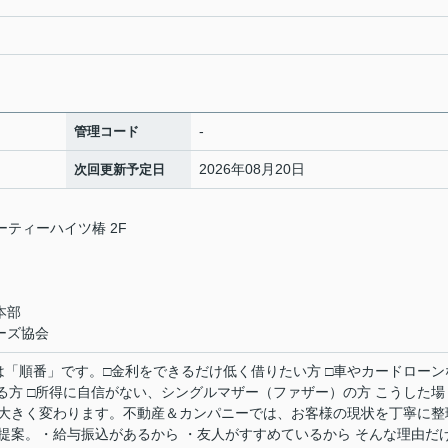
-
管理コード
2026年08月20日
次回更新予定日
ーティーハイツ椿 2F
本部
ーズ協会
は「順番」です。□金利をできるだけ低く借りたい方 □車やカードローン
る方 □所得に自信がない、シングルマザー（ファザー）の方 こうした場
大きく変わります。不動産＆カンパニーでは、お客様の現状を丁寧に整
提案。・給与振込があるから ・友人がすすめているから そんな理由だ