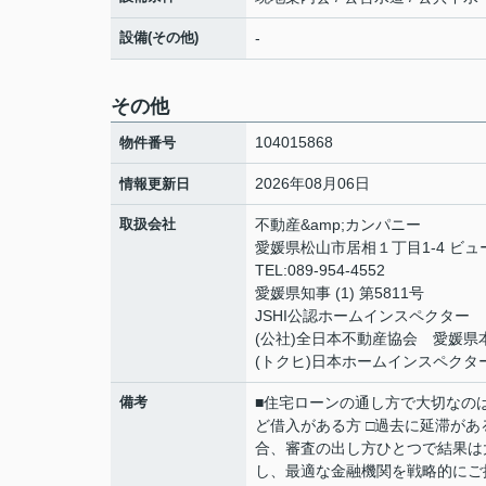
設備(その他)
-
その他
104015868
物件番号
2026年08月06日
情報更新日
取扱会社
不動産&amp;カンパニー
愛媛県松山市居相１丁目1-4 ビュ
TEL:089-954-4552
愛媛県知事 (1) 第5811号
JSHI公認ホームインスペクター
(公社)全日本不動産協会 愛媛県
(トクヒ)日本ホームインスペクタ
備考
■住宅ローンの通し方で大切なの
ど借入がある方 □過去に延滞があ
合、審査の出し方ひとつで結果は
し、最適な金融機関を戦略的にご