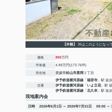
【外観】
外はこのようになっ
850
万円
価格
4.89万円(173.76坪)
坪単価
愛媛県
松山市
星岡
２丁目
所在地
伊予鉄道横河原線
「
福音寺
」駅 徒歩
伊予鉄道横河原線
「
いよ立花
」駅 
交通
伊予鉄道横河原線
「
北久米
」駅 徒歩
現地案内会
日時
2026年6月1日 ～ 2026年7月31日 09:00 ～ 1