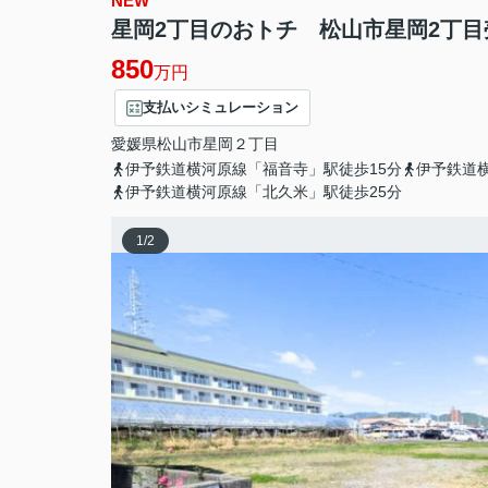
NEW
星岡2丁目のおトチ 松山市星岡2丁目
850
万円
支払いシミュレーション
愛媛県
松山市
星岡
２丁目
伊予鉄道横河原線「福音寺」駅徒歩15分
伊予鉄道
伊予鉄道横河原線「北久米」駅徒歩25分
1
/
2