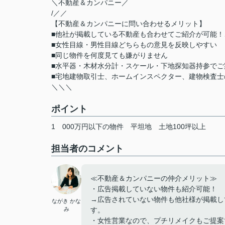
＼不動産＆カンパニー／
/／／
【不動産＆カンパニーに問い合わせるメリット】
■他社が掲載している不動産も合わせてご紹介が可能！
■女性目線・男性目線どちらもの意見を反映しやすい
■同じ物件を何度見ても嫌がりません
■水平器・木材水分計・スケール・下地探知器持参でご
■宅地建物取引士、ホームインスペクター、建物検査
＼＼＼
ポイント
1
000万円以下の物件
平坦地
土地100坪以上
担当者のコメント
≪不動産＆カンパニーの仲介メリット≫
・広告掲載していない物件も紹介可能！
→広告されていない物件も他社様が掲載し
ながき かな
み
す。
・女性営業なので、プチリメイクもご提案