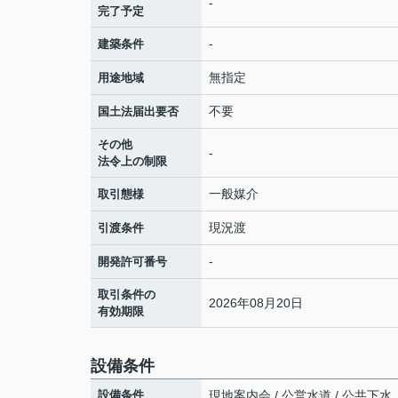
-
完了予定
-
建築条件
無指定
用途地域
不要
国土法届出要否
その他
-
法令上の制限
一般媒介
取引態様
現況渡
引渡条件
-
開発許可番号
取引条件の
2026年08月20日
有効期限
設備条件
設備条件
現地案内会 / 公営水道 / 公共下水