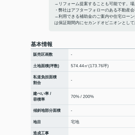
→リフォーム提案することも可能です。場
・弊社はアフターフォローのある不動産会
→利用できる補助金のご案内や住宅ローン
は保証期間内にセカンドオピニオンとして
基本情報
-
販売区画数
574.44㎡(173.76坪)
土地面積(坪数)
私道負担面積
-
割合
建ぺい率 /
70% / 200%
容積率
-
傾斜地部分面積
宅地
地目
造成工事