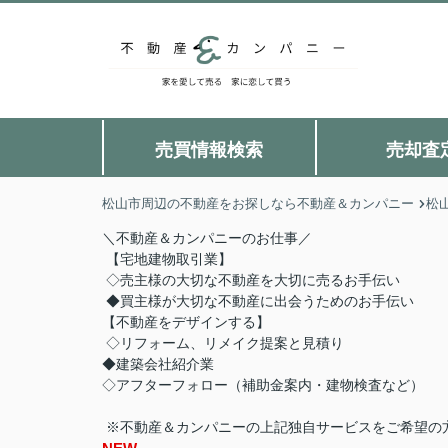
売買情報検索
売却査
松山市周辺の不動産をお探しなら不動産＆カンパニー
松
＼不動産＆カンパニーのお仕事／
【宅地建物取引業】
◇売主様の大切な不動産を大切に売るお手伝い
◆買主様が大切な不動産に出会うためのお手伝い
【不動産をデザインする】
◇リフォーム、リメイク提案と見積り
◆建築会社紹介業
◇アフターフォロー（補助金案内・建物検査など）
※不動産＆カンパニーの上記独自サービスをご希望の方