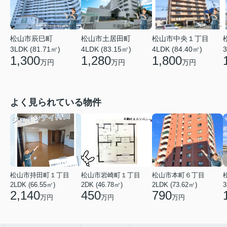
松山市辰巳町
松山市土居田町
松山市中央１丁目
3LDK (81.71㎡)
4LDK (83.15㎡)
4LDK (84.40㎡)
3
1,300
1,280
1,800
万円
万円
万円
よく見られている物件
松山市持田町１丁目
松山市岩崎町１丁目
松山市本町６丁目
2LDK (66.55㎡)
2DK (46.78㎡)
2LDK (73.62㎡)
3
2,140
450
790
万円
万円
万円