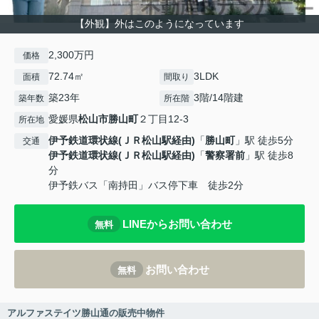
【外観】外はこのようになっています
2,300万円
価格
72.74㎡
3LDK
面積
間取り
築23年
3階/14階建
築年数
所在階
愛媛県
松山市
勝山町
２丁目12-3
所在地
伊予鉄道環状線(ＪＲ松山駅経由)
「
勝山町
」駅 徒歩5分
交通
伊予鉄道環状線(ＪＲ松山駅経由)
「
警察署前
」駅 徒歩8
分
伊予鉄バス「南持田」バス停下車 徒歩2分
LINEからお問い合わせ
無料
お問い合わせ
無料
アルファステイツ勝山通の販売中物件