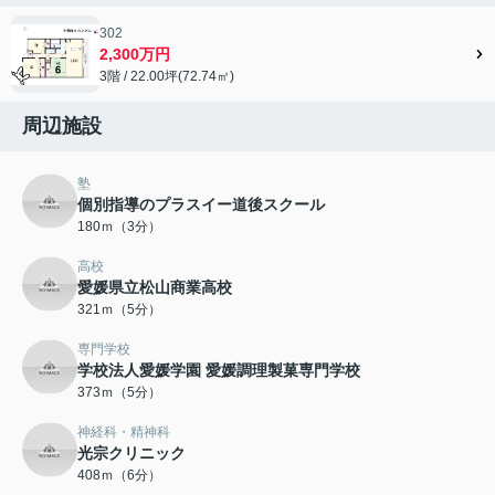
302
2,300万円
3階 / 22.00坪(72.74㎡)
周辺施設
塾
個別指導のプラスイー道後スクール
180ｍ（3分）
高校
愛媛県立松山商業高校
321ｍ（5分）
専門学校
学校法人愛媛学園 愛媛調理製菓専門学校
373ｍ（5分）
神経科・精神科
光宗クリニック
408ｍ（6分）