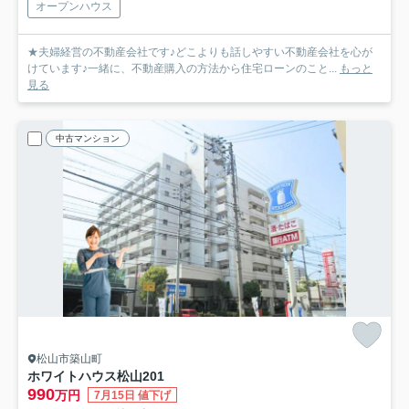
オープンハウス
★夫婦経営の不動産会社です♪どこよりも話しやすい不動産会社を心が
けています♪一緒に、不動産購入の方法から住宅ローンのこと...
もっと
見る
中古マンション
松山市築山町
ホワイトハウス松山
201
990
万円
7月15日 値下げ