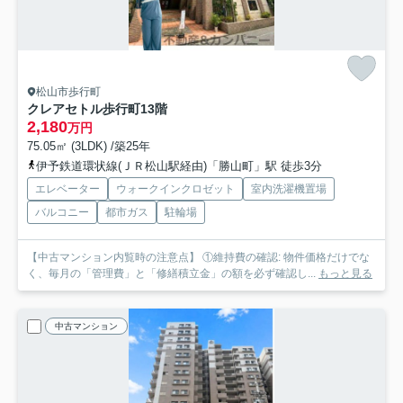
松山市歩行町
クレアセトル歩行町
13階
2,180
万円
75.05㎡ (3LDK) /築25年
伊予鉄道環状線(ＪＲ松山駅経由)「勝山町」駅 徒歩3分
エレベーター
ウォークインクロゼット
室内洗濯機置場
バルコニー
都市ガス
駐輪場
【中古マンション内覧時の注意点】 ①維持費の確認: 物件価格だけでな
く、毎月の「管理費」と「修繕積立金」の額を必ず確認し...
もっと見る
中古マンション