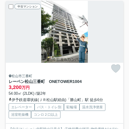
中古マンション
松山市三番町
レーベン松山三番町 ONETOWER
1004
3,200
万円
54.00㎡ (2LDK) /築2年
伊予鉄道環状線(ＪＲ松山駅経由)「勝山町」駅 徒歩6分
エレベーター
バス・トイレ別
駐輪場
温水洗浄便座
浴室乾燥機
コンロ２口以上
【中古マンション内覧時の注意点】 ①維持費の確認: 物件価格だけでな