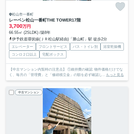
松山市一番町
レーベン松山一番町THE TOWER
17階
3,700
万円
66.55㎡ (2SLDK) /築8年
伊予鉄道環状線(ＪＲ松山駅経由)「勝山町」駅 徒歩2分
エレベーター
フロントサービス
バス・トイレ別
浴室乾燥機
コンロ２口以上
宅配ボックス
【中古マンション内覧時の注意点】 ①維持費の確認: 物件価格だけでな
く、毎月の「管理費」と「修繕積立金」の額を必ず確認し...
もっと見る
中古マンション