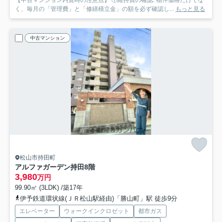
く、毎月の「管理費」と「修繕積立金」の額を必ず確認し...
もっと見る
中古マンション
松山市持田町
アルファガーデン持田
8階
3,980
万円
99.90㎡ (3LDK) /築17年
伊予鉄道環状線(ＪＲ松山駅経由)「勝山町」駅 徒歩9分
エレベーター
ウォークインクロゼット
都市ガス