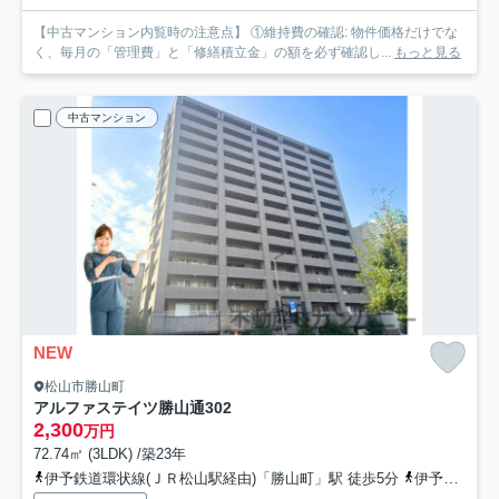
【中古マンション内覧時の注意点】 ①維持費の確認: 物件価格だけでな
く、毎月の「管理費」と「修繕積立金」の額を必ず確認し...
もっと見る
中古マンション
NEW
松山市勝山町
アルファステイツ勝山通
302
2,300
万円
72.74㎡ (3LDK) /築23年
伊予鉄道環状線(ＪＲ松山駅経由)「勝山町」駅 徒歩5分
伊予鉄バス「南持田」バス停下車 徒歩2分