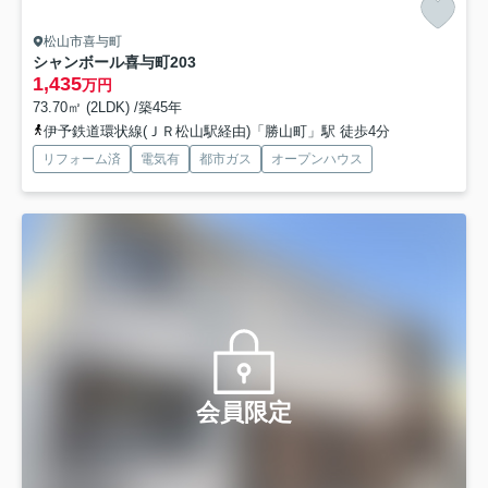
松山市喜与町
シャンボール喜与町
203
1,435
万円
73.70㎡ (2LDK) /築45年
伊予鉄道環状線(ＪＲ松山駅経由)「勝山町」駅 徒歩4分
リフォーム済
電気有
都市ガス
オープンハウス
会員限定