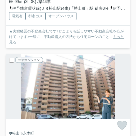
66.99㎡ (3LDK) /築44年
伊予鉄道環状線(ＪＲ松山駅経由)「勝山町」駅 徒歩8分
伊予鉄バス「新立（愛媛県）」バス停下車 徒歩1分
電気有
都市ガス
オープンハウス
★夫婦経営の不動産会社です♪どこよりも話しやすい不動産会社を心が
けています♪一緒に、不動産購入の方法から住宅ローンのこと...
もっと
見る
中古マンション
松山市永木町