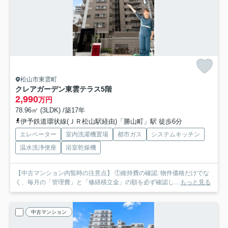
松山市東雲町
クレアガーデン東雲テラス
5階
2,990
万円
78.96㎡ (3LDK) /築17年
伊予鉄道環状線(ＪＲ松山駅経由)「勝山町」駅 徒歩6分
エレベーター
室内洗濯機置場
都市ガス
システムキッチン
温水洗浄便座
浴室乾燥機
【中古マンション内覧時の注意点】 ①維持費の確認: 物件価格だけでな
く、毎月の「管理費」と「修繕積立金」の額を必ず確認し...
もっと見る
中古マンション