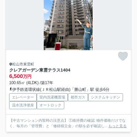
松山市東雲町
クレアガーデン東雲テラス
1404
6,500
万円
100.65㎡ (4LDK) /築17年
伊予鉄道環状線(ＪＲ松山駅経由)「勝山町」駅 徒歩6分
エレベーター
室内洗濯機置場
都市ガス
システムキッチン
温水洗浄便座
オートロック
【中古マンション内覧時の注意点】 ①維持費の確認: 物件価格だけでな
く、毎月の「管理費」と「修繕積立金」の額を必ず確認し...
もっと見る