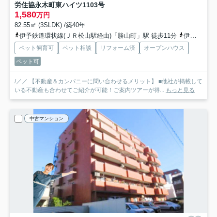
労住協永木町東ハイツ
1103号
1,580
万円
82.55㎡ (3SLDK) /築40年
伊予鉄道環状線(ＪＲ松山駅経由)「勝山町」駅 徒歩11分
伊予鉄バス「北立花町」バス停下車 徒歩3分
ペット飼育可
ペット相談
リフォーム済
オープンハウス
ペット可
/／／ 【不動産＆カンパニーに問い合わせるメリット】 ■他社が掲載して
いる不動産も合わせてご紹介が可能！ご案内ツアーが得...
もっと見る
中古マンション