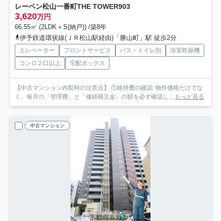
レーベン松山一番町THE TOWER
903
3,620
万円
66.55㎡ (2LDK＋S(納戸)) /築8年
伊予鉄道環状線(ＪＲ松山駅経由)「勝山町」駅 徒歩2分
エレベーター
フロントサービス
バス・トイレ別
浴室乾燥機
コンロ２口以上
宅配ボックス
【中古マンション内覧時の注意点】 ①維持費の確認: 物件価格だけでな
く、毎月の「管理費」と「修繕積立金」の額を必ず確認し...
もっと見る
中古マンション