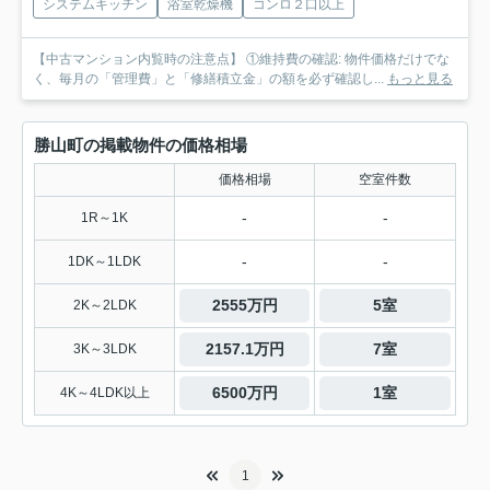
システムキッチン
浴室乾燥機
コンロ２口以上
【中古マンション内覧時の注意点】 ①維持費の確認: 物件価格だけでな
く、毎月の「管理費」と「修繕積立金」の額を必ず確認し...
もっと見る
勝山町の掲載物件の価格相場
価格相場
空室件数
-
-
1R～1K
-
-
1DK～1LDK
2555万円
5室
2K～2LDK
2157.1万円
7室
3K～3LDK
6500万円
1室
4K～4LDK以上
1