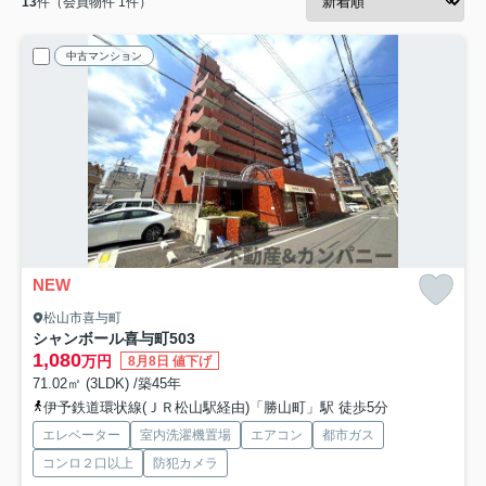
13
件（会員物件 1件）
中古マンション
NEW
松山市喜与町
シャンボール喜与町
503
1,080
万円
8月8日 値下げ
71.02㎡ (3LDK) /築45年
伊予鉄道環状線(ＪＲ松山駅経由)「勝山町」駅 徒歩5分
エレベーター
室内洗濯機置場
エアコン
都市ガス
コンロ２口以上
防犯カメラ