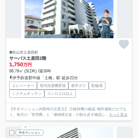
松山市土居田町
サーパス土居田
2階
1,750
万円
88.79㎡ (3LDK) /築39年
伊予鉄道郡中線「土橋」駅 徒歩22分
エレベーター
室内洗濯機置場
都市ガス
駐輪場
システムキッチン
コンロ２口以上
【中古マンション内覧時の注意点】 ①維持費の確認: 物件価格だけでな
く、毎月の「管理費」と「修繕積立金」の額を必ず確認し...
もっと見る
中古マンション