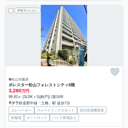
中古マンション
松山市藤原
ポレスター松山フォレストシティ
8階
3,280
万円
99.82㎡ (3LDK＋S(納戸)) /築16年
伊予鉄道郡中線「土橋」駅 徒歩7分
エレベーター
ウォークインクロゼット
室内洗濯機置場
駐輪場
オートロック
バイク置場あり