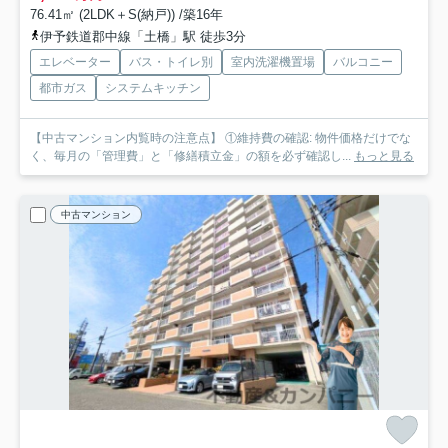
76.41㎡ (2LDK＋S(納戸)) /築16年
伊予鉄道郡中線「土橋」駅 徒歩3分
エレベーター
バス・トイレ別
室内洗濯機置場
バルコニー
都市ガス
システムキッチン
【中古マンション内覧時の注意点】 ①維持費の確認: 物件価格だけでな
く、毎月の「管理費」と「修繕積立金」の額を必ず確認し...
もっと見る
中古マンション