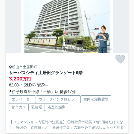
松山市土居田町
サーパスシティ土居田グランゲート
9階
3,200
万円
82.00㎡ (2LDK) /築5年
伊予鉄道郡中線「土橋」駅 徒歩17分
エレベーター
ウォークインクロゼット
室内洗濯機置場
都市ガス
駐輪場
浴室乾燥機
【中古マンション内覧時の注意点】 ①維持費の確認: 物件価格だけでな
く、毎月の「管理費」と「修繕積立金」の額を必ず確認し...
もっと見る