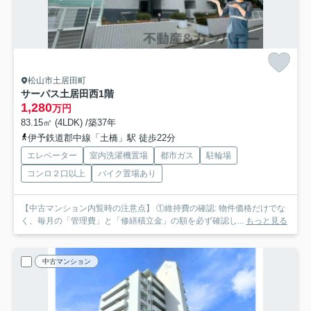
松山市土居田町
サーパス土居田西
1階
1,280
万円
83.15㎡ (4LDK) /築37年
伊予鉄道郡中線「土橋」駅 徒歩22分
エレベーター
室内洗濯機置場
都市ガス
駐輪場
コンロ２口以上
バイク置場あり
【中古マンション内覧時の注意点】 ①維持費の確認: 物件価格だけでな
く、毎月の「管理費」と「修繕積立金」の額を必ず確認し...
もっと見る
中古マンション