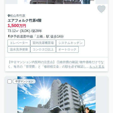
松山市竹原
エアフォルク竹原
4階
1,500
万円
73.12㎡ (3LDK) /築28年
伊予鉄道郡中線「土橋」駅 徒歩14分
エレベーター
室内洗濯機置場
システムキッチン
温水洗浄便座
コンロ２口以上
オートロック
【中古マンション内覧時の注意点】 ①維持費の確認: 物件価格だけでな
く、毎月の「管理費」と「修繕積立金」の額を必ず確認し...
もっと見る
中古マンション