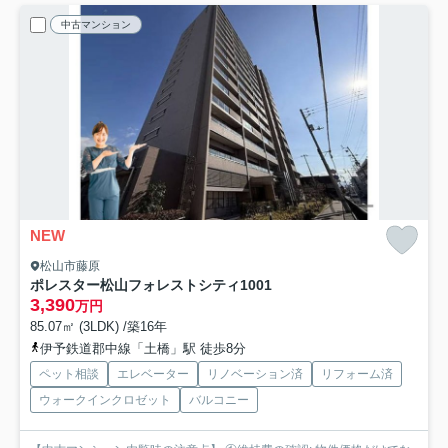
中古マンション
NEW
松山市藤原
ポレスター松山フォレストシティ
1001
3,390
万円
85.07㎡ (3LDK) /築16年
伊予鉄道郡中線「土橋」駅 徒歩8分
ペット相談
エレベーター
リノベーション済
リフォーム済
ウォークインクロゼット
バルコニー