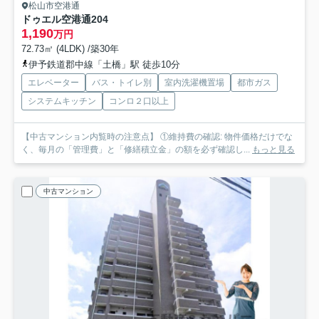
松山市空港通
ドゥエル空港通
204
1,190
万円
72.73㎡ (4LDK) /築30年
伊予鉄道郡中線「土橋」駅 徒歩10分
エレベーター
バス・トイレ別
室内洗濯機置場
都市ガス
システムキッチン
コンロ２口以上
【中古マンション内覧時の注意点】 ①維持費の確認: 物件価格だけでな
く、毎月の「管理費」と「修繕積立金」の額を必ず確認し...
もっと見る
中古マンション