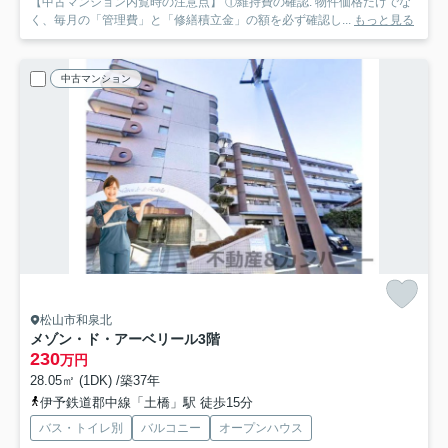
【中古マンション内覧時の注意点】 ①維持費の確認: 物件価格だけでな
く、毎月の「管理費」と「修繕積立金」の額を必ず確認し...
もっと見る
中古マンション
松山市和泉北
メゾン・ド・アーベリール
3階
230
万円
28.05㎡ (1DK) /築37年
伊予鉄道郡中線「土橋」駅 徒歩15分
バス・トイレ別
バルコニー
オープンハウス