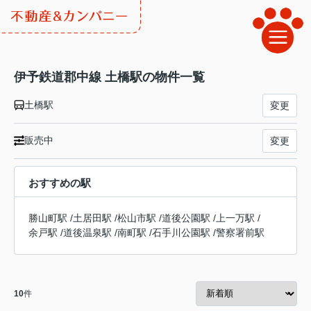
伊予鉄道郡中線 土橋駅の物件一覧
土橋駅
変更
販売中
変更
おすすめの駅
勝山町駅
/
土居田駅
/
松山市駅
/
道後公園駅
/
上一万駅
/
余戸駅
/
道後温泉駅
/
南町駅
/
石手川公園駅
/
警察署前駅
10
件