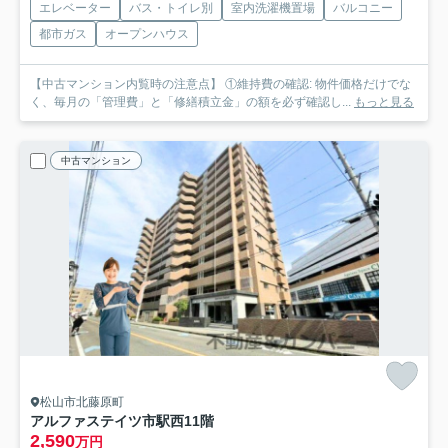
エレベーター
バス・トイレ別
室内洗濯機置場
バルコニー
都市ガス
オープンハウス
【中古マンション内覧時の注意点】 ①維持費の確認: 物件価格だけでな
く、毎月の「管理費」と「修繕積立金」の額を必ず確認し...
もっと見る
中古マンション
松山市北藤原町
アルファステイツ市駅西
11階
2,590
万円