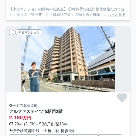
【中古マンション内覧時の注意点】 ①維持費の確認: 物件価格だけでな
く、毎月の「管理費」と「修繕積立金」の額を必ず確認し...
もっと見る
中古マンション
松山市北藤原町
アルファステイツ市駅西
2階
2,180
万円
67.29㎡ (2LDK＋S(納戸)) /築16年
伊予鉄道郡中線「土橋」駅 徒歩3分