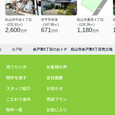
松山市中央１丁目
伊予市米湊
松山市桑原４丁目
- (231.61㎡)
- (147.86㎡)
- (126.39㎡)
-
2,600
671
1,180
万円
万円
万円
覧
余戸駅
余戸東5丁目のおトチ 松山市余戸東5丁目売土地
売りたい方
お客様の声
物件を探す
会社概要
スタッフ紹介
お知らせ
こだわり条件
売却プラン
物件一覧
お気に入り