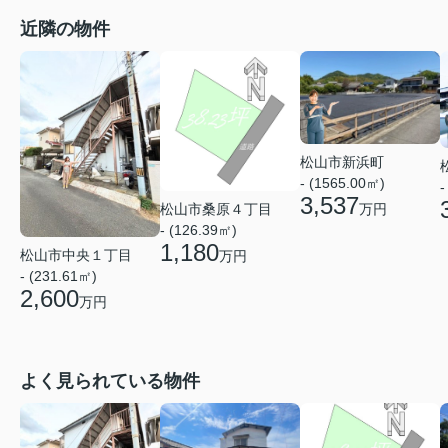
近隣の物件
松山市新浜町
- (1565.00㎡)
-
3,537
松山市桑原４丁目
万円
- (126.39㎡)
1,180
松山市中央１丁目
万円
- (231.61㎡)
2,600
万円
よく見られている物件