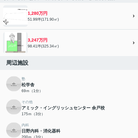
1,280万円
51.99坪(171.90㎡)
3,247万円
98.41坪(325.34㎡)
周辺施設
塾
松学舎
69ｍ（1分）
その他
アミック・イングリッシュセンター 余戸校
175ｍ（3分）
内科
日野内科・消化器科
200ｍ（3分）