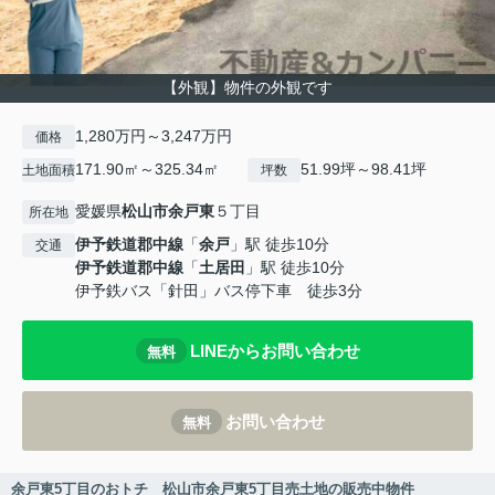
【外観】物件の外観です
1,280万円～3,247万円
価格
171.90㎡～325.34㎡
51.99坪～98.41坪
土地面積
坪数
愛媛県
松山市
余戸東
５丁目
所在地
伊予鉄道郡中線
「
余戸
」駅 徒歩10分
交通
伊予鉄道郡中線
「
土居田
」駅 徒歩10分
伊予鉄バス「針田」バス停下車 徒歩3分
LINEからお問い合わせ
無料
お問い合わせ
無料
余戸東5丁目のおトチ 松山市余戸東5丁目売土地の販売中物件