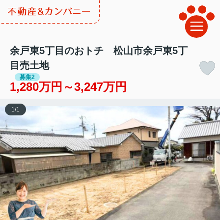
余戸東5丁目のおトチ 松山市余戸東5丁
目売土地
募集2
1,280万円～3,247万円
1
/
1