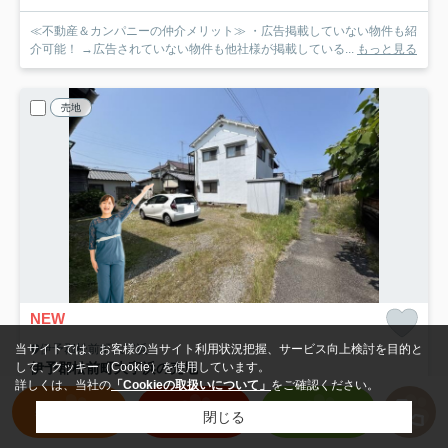
≪不動産＆カンパニーの仲介メリット≫ ・広告掲載していない物件も紹
介可能！ →広告されていない物件も他社様が掲載している...
もっと見る
売地
NEW
当サイトでは、お客様の当サイト利用状況把握、サービス向上検討を目的と
伊予郡松前町大字浜
して、クッキー（Cookie）を使用しています。
伊予郡松前町大字浜の売地
詳しくは、当社の
「Cookieの取扱いについて」
をご確認ください。
100
万円
物件を探す
売却査定
LINE
102.47㎡ (-)
閉じる
伊予鉄道郡中線「松前」駅 徒歩6分
伊予鉄道郡中線「地蔵町」駅 徒歩10分