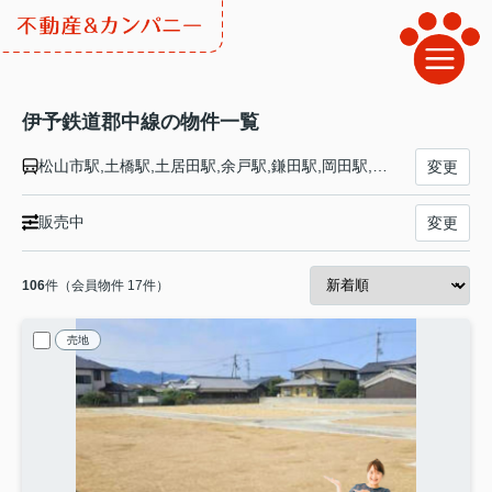
伊予鉄道郡中線の物件一覧
松山市駅,土橋駅,土居田駅,余戸駅,鎌田駅,岡田駅,古泉駅,松前駅,地蔵町駅,新川駅,郡中駅,郡中港駅
変更
販売中
変更
106
件（会員物件 17件）
売地