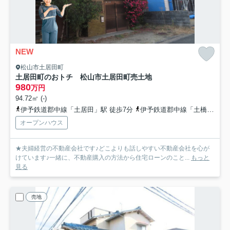
NEW
松山市土居田町
土居田町のおトチ 松山市土居田町売土地
980
万円
94.72㎡ (-)
伊予鉄道郡中線「土居田」駅 徒歩7分
伊予鉄道郡中線「土橋」駅 徒歩16分
オープンハウス
★夫婦経営の不動産会社です♪どこよりも話しやすい不動産会社を心が
けています♪一緒に、不動産購入の方法から住宅ローンのこと...
もっと
見る
売地