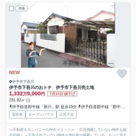
売地
NEW
伊予市下吾川
伊予市下吾川のおトチ 伊予市下吾川売土地
1,332
9,000
万
円
7月15日 値下げ
231.92㎡ (-)
伊予鉄道郡中線「新川」駅 徒歩19分
伊予鉄道郡中線「郡中」駅 徒歩21分
電気有
オープンハウス
公共下水
≪不動産＆カンパニーの仲介メリット≫ ・広告掲載していない物件も紹
介可能！ →広告されていない物件も他社様が掲載している...
もっと見る