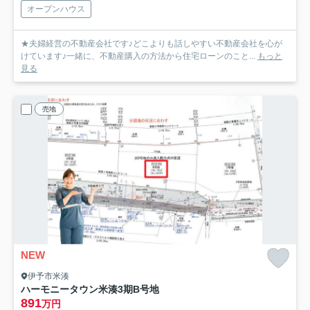
オープンハウス
★夫婦経営の不動産会社です♪どこよりも話しやすい不動産会社を心が
けています♪一緒に、不動産購入の方法から住宅ローンのこと...
もっと
見る
売地
NEW
伊予市米湊
ハーモニータウン米湊3期
B号地
891
万円