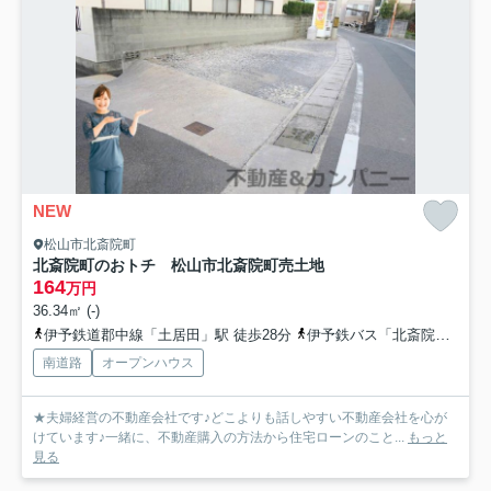
NEW
松山市北斎院町
北斎院町のおトチ 松山市北斎院町売土地
164
万円
36.34㎡ (-)
伊予鉄道郡中線「土居田」駅 徒歩28分
伊予鉄バス「北斎院」バス停下車 徒歩3分
南道路
オープンハウス
★夫婦経営の不動産会社です♪どこよりも話しやすい不動産会社を心が
けています♪一緒に、不動産購入の方法から住宅ローンのこと...
もっと
見る