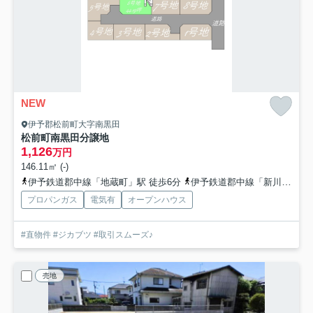
NEW
伊予郡松前町大字南黒田
松前町南黒田分譲地
1,126
万円
146.11㎡ (-)
伊予鉄道郡中線「地蔵町」駅 徒歩6分
伊予鉄道郡中線「新川」駅 徒歩9分
プロパンガス
電気有
オープンハウス
#直物件 #ジカブツ #取引スムーズ♪
売地