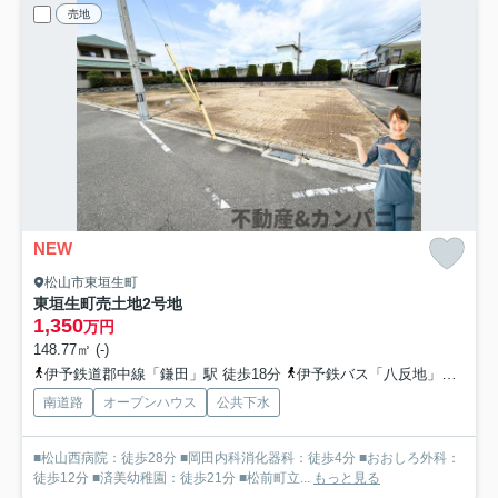
売地
NEW
松山市東垣生町
東垣生町売土地
2号地
1,350
万円
148.77㎡ (-)
伊予鉄道郡中線「鎌田」駅 徒歩18分
伊予鉄バス「八反地」バス停下車 徒歩9分
南道路
オープンハウス
公共下水
■松山西病院：徒歩28分 ■岡田内科消化器科：徒歩4分 ■おおしろ外科：
徒歩12分 ■済美幼稚園：徒歩21分 ■松前町立...
もっと見る