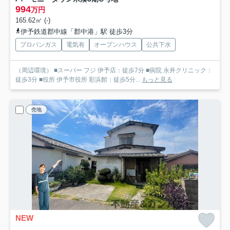
994
万円
165.62㎡ (-)
伊予鉄道郡中線「郡中港」駅 徒歩3分
プロパンガス
電気有
オープンハウス
公共下水
（周辺環境） ■スーパー フジ 伊予店：徒歩7分 ■病院 永井クリニック：
徒歩3分 ■役所 伊予市役所 彩浜館：徒歩5分...
もっと見る
売地
NEW