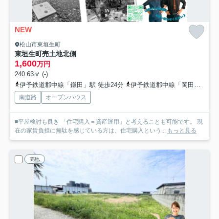
NEW
松山市東垣生町
東垣生町売土地
北側
1,600
万円
240.63㎡ (-)
伊予鉄道郡中線「鎌田」駅 徒歩24分
伊予鉄道郡中線「岡田」駅 徒歩32分
南道路
オープンハウス
■平屋検討も良き 「住宅購入＝資産運用」と考えることも可能です。 現
在の家賃負担に無駄を感じている方は、住宅購入という...
もっと見る
売地