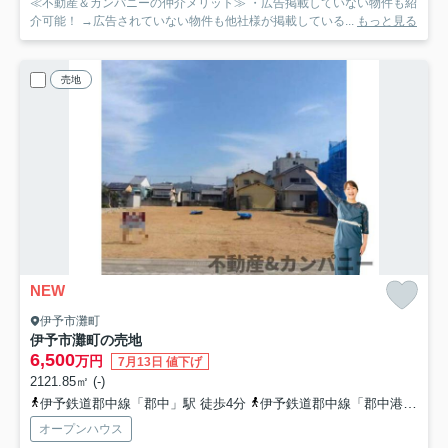
≪不動産＆カンパニーの仲介メリット≫ ・広告掲載していない物件も紹
介可能！ →広告されていない物件も他社様が掲載している...
もっと見る
売地
NEW
伊予市灘町
伊予市灘町の売地
6,500
万円
7月13日 値下げ
2121.85㎡ (-)
伊予鉄道郡中線「郡中」駅 徒歩4分
伊予鉄道郡中線「郡中港」駅 徒歩6分
オープンハウス