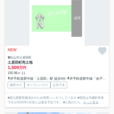
NEW
松山市土居田町
土居田町売土地
1,500
万円
150.96㎡ (-)
伊予鉄道郡中線「土居田」駅 徒歩4分
伊予鉄道郡中線「余戸」駅 徒歩14分
都市ガス
オープンハウス
公共下水
■国土調査実施済みのため境界ハッキリしています ■現状は月極駐車場
ですが2025年1月末には退去予定です。 ■人気のたち...
もっと見る