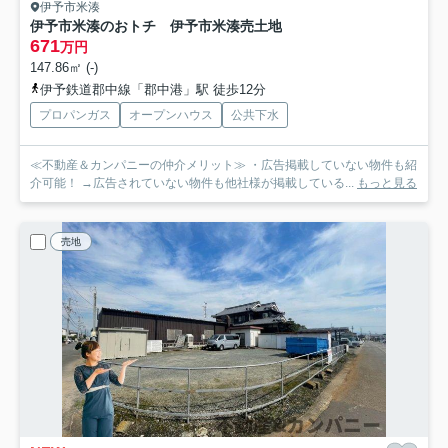
伊予市米湊
伊予市米湊のおトチ 伊予市米湊売土地
671
万円
147.86㎡ (-)
伊予鉄道郡中線「郡中港」駅 徒歩12分
プロパンガス
オープンハウス
公共下水
≪不動産＆カンパニーの仲介メリット≫ ・広告掲載していない物件も紹
介可能！ →広告されていない物件も他社様が掲載している...
もっと見る
売地