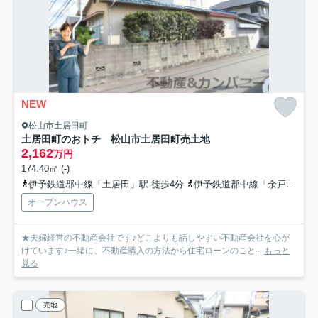
NEW
松山市土居田町
土居田町のおトチ 松山市土居田町売土地
2,162
万円
174.40㎡ (-)
伊予鉄道郡中線「土居田」駅 徒歩4分
伊予鉄道郡中線「余戸」駅 徒歩18分
オープンハウス
★夫婦経営の不動産会社です♪どこよりも話しやすい不動産会社を心が
けています♪一緒に、不動産購入の方法から住宅ローンのこと...
もっと
見る
売地