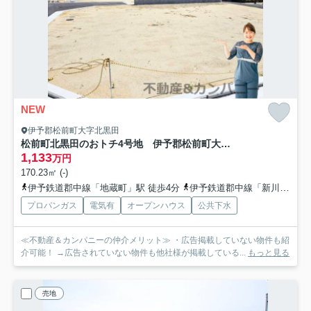
NEW
伊予郡松前町大字北黒田
松前町北黒田のおトチ4号地 伊予郡松前町大字北黒田売土地
1,133
万円
170.23㎡ (-)
伊予鉄道郡中線「地蔵町」駅 徒歩4分
伊予鉄道郡中線「新川」駅 徒歩11分
プロパンガス
電気有
オープンハウス
公共下水
≪不動産＆カンパニーの仲介メリット≫ ・広告掲載していない物件も紹
介可能！ →広告されていない物件も他社様が掲載している...
もっと見る
売地