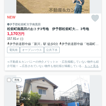
NEW
伊予郡松前町大字南黒田
松前町南黒田のおトチ3号地 伊予郡松前町大字南黒田売土地
3号地
1,170
万円
157.81㎡ (-)
伊予鉄道郡中線「新川」駅 徒歩6分
伊予鉄道郡中線「地蔵町」駅 徒歩10分
電気有
オープンハウス
公共下水
≪不動産＆カンパニーの仲介メリット≫ ・広告掲載していない物件も紹
介可能！ →広告されていない物件も他社様が掲載している...
もっと見る
売地