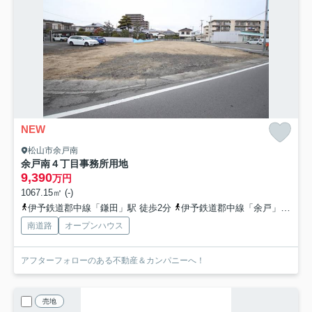
NEW
松山市余戸南
余戸南４丁目事務所用地
9,390
万円
1067.15㎡ (-)
伊予鉄道郡中線「鎌田」駅 徒歩2分
伊予鉄道郡中線「余戸」駅 徒歩11分
南道路
オープンハウス
アフターフォローのある不動産＆カンパニーへ！
売地