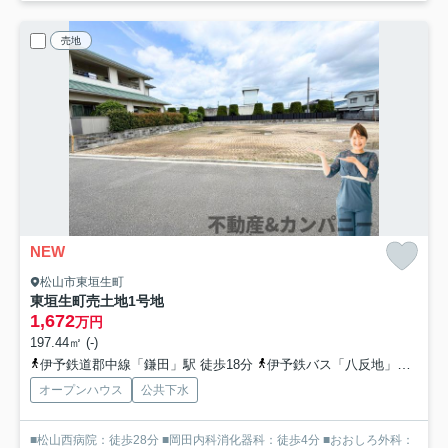
売地
NEW
松山市東垣生町
東垣生町売土地
1号地
1,672
万円
197.44㎡ (-)
伊予鉄道郡中線「鎌田」駅 徒歩18分
伊予鉄バス「八反地」バス停下車 徒歩9分
オープンハウス
公共下水
■松山西病院：徒歩28分 ■岡田内科消化器科：徒歩4分 ■おおしろ外科：