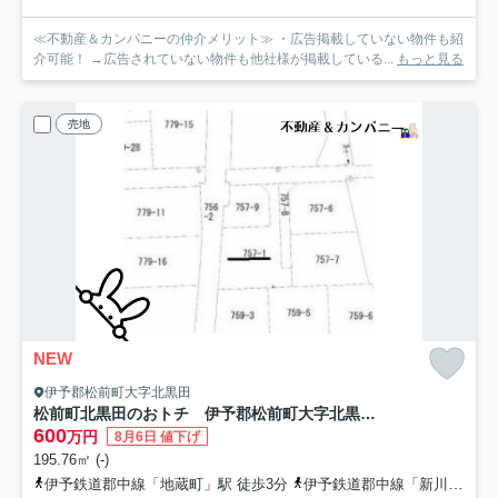
≪不動産＆カンパニーの仲介メリット≫ ・広告掲載していない物件も紹
介可能！ →広告されていない物件も他社様が掲載している...
もっと見る
売地
NEW
伊予郡松前町大字北黒田
松前町北黒田のおトチ 伊予郡松前町大字北黒田売土地
600
万円
8月6日 値下げ
195.76㎡ (-)
伊予鉄道郡中線「地蔵町」駅 徒歩3分
伊予鉄道郡中線「新川」駅 徒歩10分