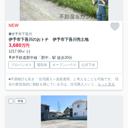
NEW
伊予市下吾川
伊予市下吾川のおトチ 伊予市下吾川売土地
3,680
万円
1217.00㎡ (-)
伊予鉄道郡中線「郡中」駅 徒歩20分
プロパンガス
電気有
オープンハウス
公共下水
■平屋検討も良き 「住宅購入＝資産運用」と考えることも可能です。 現
在の家賃負担に無駄を感じている方は、住宅購入という...
もっと見る
売地