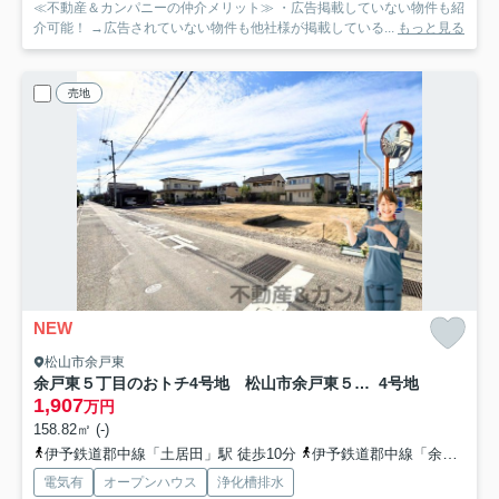
≪不動産＆カンパニーの仲介メリット≫ ・広告掲載していない物件も紹
介可能！ →広告されていない物件も他社様が掲載している...
もっと見る
売地
NEW
松山市余戸東
余戸東５丁目のおトチ4号地 松山市余戸東５丁目売土地
4号地
1,907
万円
158.82㎡ (-)
伊予鉄道郡中線「土居田」駅 徒歩10分
伊予鉄道郡中線「余戸」駅 徒歩11分
電気有
オープンハウス
浄化槽排水