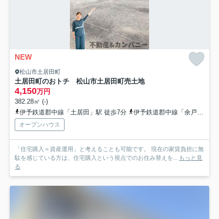
NEW
松山市土居田町
土居田町のおトチ 松山市土居田町売土地
4,150
万円
382.28㎡ (-)
伊予鉄道郡中線「土居田」駅 徒歩7分
伊予鉄道郡中線「余戸」駅 徒歩18分
オープンハウス
「住宅購入＝資産運用」と考えることも可能です。 現在の家賃負担に無
駄を感じている方は、住宅購入という視点でのお住み替えを...
もっと見
る