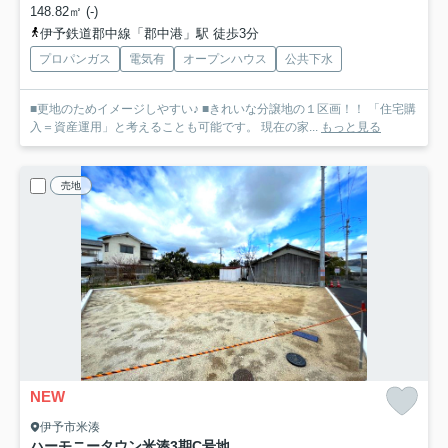
148.82㎡ (-)
伊予鉄道郡中線「郡中港」駅 徒歩3分
プロパンガス
電気有
オープンハウス
公共下水
■更地のためイメージしやすい♪ ■きれいな分譲地の１区画！！ 「住宅購
入＝資産運用」と考えることも可能です。 現在の家...
もっと見る
売地
NEW
伊予市米湊
ハーモニータウン米湊3期
C号地