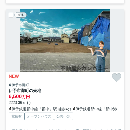
売地
NEW
伊予市灘町
伊予市灘町の売地
6,500
万円
2223.36㎡ (-)
伊予鉄道郡中線「郡中」駅 徒歩4分
伊予鉄道郡中線「郡中港」駅 徒歩7分
電気有
オープンハウス
公共下水