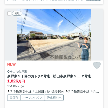
売地
NEW
松山市余戸東
余戸東５丁目のおトチ2号地 松山市余戸東５丁目売土地
2号地
1,826
万円
154.86㎡ (-)
伊予鉄道郡中線「土居田」駅 徒歩10分
伊予鉄道郡中線「余戸」駅 徒歩11分
電気有
オープンハウス
浄化槽排水