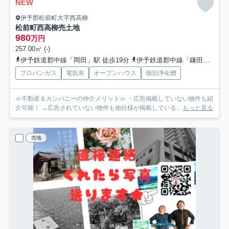
NEW
伊予郡松前町大字西高柳
松前町西高柳売土地
980
万円
257.00㎡ (-)
伊予鉄道郡中線「岡田」駅 徒歩19分
伊予鉄道郡中線「鎌田」駅 徒歩23分
プロパンガス
電気有
オープンハウス
個別浄化槽
≪不動産＆カンパニーの仲介メリット≫ ・広告掲載していない物件も紹
介可能！ →広告されていない物件も他社様が掲載している...
もっと見る
売地