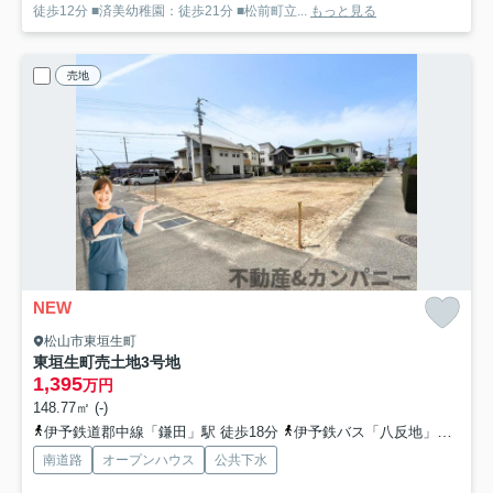
徒歩12分 ■済美幼稚園：徒歩21分 ■松前町立...
もっと見る
売地
NEW
松山市東垣生町
東垣生町売土地
3号地
1,395
万円
148.77㎡ (-)
伊予鉄道郡中線「鎌田」駅 徒歩18分
伊予鉄バス「八反地」バス停下車 徒歩9分
南道路
オープンハウス
公共下水