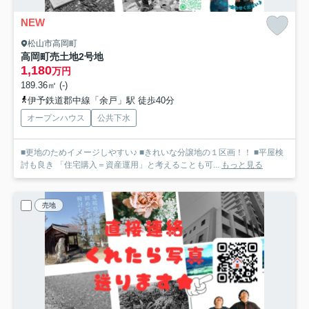
NEW
松山市高岡町
高岡町売土地
2号地
1,180
万円
189.36㎡ (-)
伊予鉄道郡中線「余戸」駅 徒歩40分
オープンハウス
公共下水
■更地のためイメージしやすい♪ ■きれいな分譲地の１区画！！ ■平屋検
討も良き 「住宅購入＝資産運用」と考えることも可...
もっと見る
売地