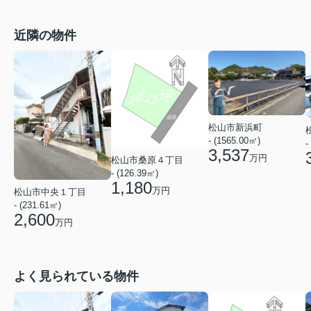
近隣の物件
松山市新浜町
- (1565.00㎡)
-
3,537
万円
松山市桑原４丁目
- (126.39㎡)
1,180
万円
松山市中央１丁目
- (231.61㎡)
2,600
万円
よく見られている物件