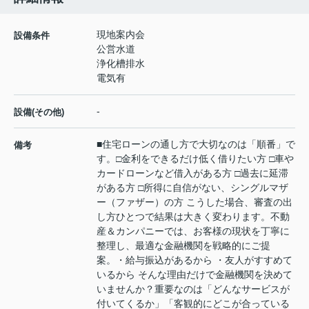
現地案内会
設備条件
公営水道
浄化槽排水
電気有
-
設備(その他)
■住宅ローンの通し方で大切なのは「順番」で
備考
す。□金利をできるだけ低く借りたい方 □車や
カードローンなど借入がある方 □過去に延滞
がある方 □所得に自信がない、シングルマザ
ー（ファザー）の方 こうした場合、審査の出
し方ひとつで結果は大きく変わります。不動
産＆カンパニーでは、お客様の現状を丁寧に
整理し、最適な金融機関を戦略的にご提
案。・給与振込があるから ・友人がすすめて
いるから そんな理由だけで金融機関を決めて
いませんか？重要なのは「どんなサービスが
付いてくるか」「客観的にどこが合っている