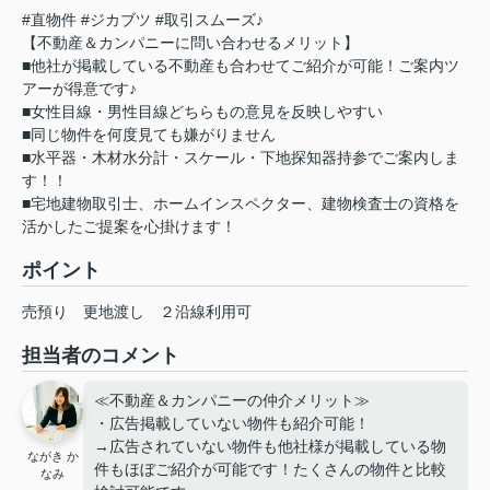
#直物件 #ジカブツ #取引スムーズ♪
【不動産＆カンパニーに問い合わせるメリット】
■他社が掲載している不動産も合わせてご紹介が可能！ご案内ツ
アーが得意です♪
■女性目線・男性目線どちらもの意見を反映しやすい
■同じ物件を何度見ても嫌がりません
■水平器・木材水分計・スケール・下地探知器持参でご案内しま
す！！
■宅地建物取引士、ホームインスペクター、建物検査士の資格を
活かしたご提案を心掛けます！
ポイント
売預り
更地渡し
２沿線利用可
担当者のコメント
≪不動産＆カンパニーの仲介メリット≫
・広告掲載していない物件も紹介可能！
→広告されていない物件も他社様が掲載している物
ながき か
件もほぼご紹介が可能です！たくさんの物件と比較
なみ