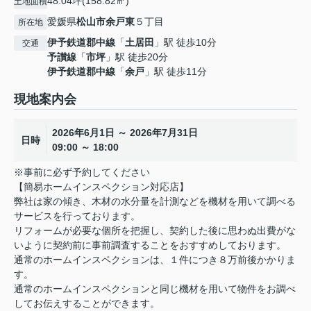
48.04坪(158.82㎡)
土地面積
愛媛県
松山市
余戸東
５丁目
所在地
伊予鉄道郡中線
「
土居田
」駅 徒歩10分
交通
予讃線
「
市坪
」駅 徒歩20分
伊予鉄道郡中線
「
余戸
」駅 徒歩11分
現地案内会
2026年6月1日 ～ 2026年7月31日
日時
09:00 ～ 18:00
※事前に必ず予約してください
【簡易ホームインスペクション対応店】
弊社は家の傾き、木材の水分量を計測などを機材を用いて調べる
サービスを行っております。
リフォームが必要な個所を把握し、契約した後に思わぬ出費がな
いように契約前に事前調査することをおすすめしております。
通常のホームインスペクションは、１件につき８万前後かかりま
す。
通常のホームインスペクションと同じ機材を用いて物件をお調べ
してお伝えすることができます。