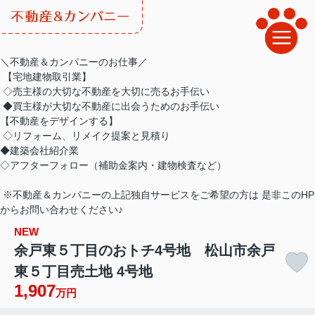
＼不動産＆カンパニーのお仕事／
【宅地建物取引業】
◇売主様の大切な不動産を大切に売るお手伝い
◆買主様が大切な不動産に出会うためのお手伝い
【不動産をデザインする】
◇リフォーム、リメイク提案と見積り
◆建築会社紹介業
◇アフターフォロー（補助金案内・建物検査など）
※不動産＆カンパニーの上記独自サービスをご希望の方は 是非このHP
からお問い合わせください♪
NEW
余戸東５丁目のおトチ4号地 松山市余戸
東５丁目売土地 4号地
1,907
万円