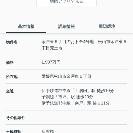
地図アプリで見る
基本情報
詳細情報
周辺環境
余戸東５丁目のおトチ4号地 松山市余戸東５
物件名
丁目売土地
1,907万円
価格
愛媛県
松山市
余戸東
５丁目
所在地
伊予鉄道郡中線
「
土居田
」駅 徒歩10分
交通
予讃線
「
市坪
」駅 徒歩20分
伊予鉄道郡中線
「
余戸
」駅 徒歩11分
その他条件
所有権
土地権利