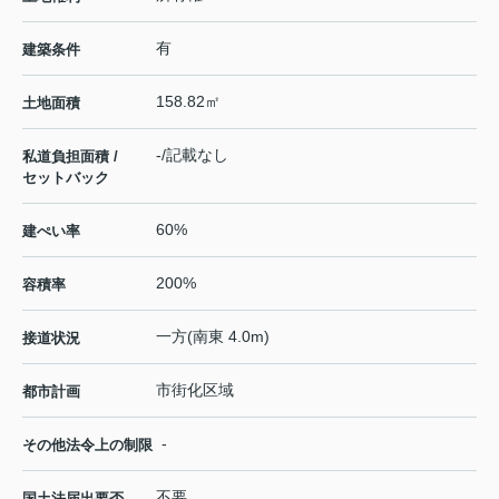
有
建築条件
158.82㎡
土地面積
-/記載なし
私道負担面積 /
セットバック
60%
建ぺい率
200%
容積率
一方(南東 4.0m)
接道状況
市街化区域
都市計画
-
その他法令上の制限
不要
国土法届出要否