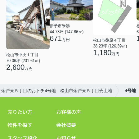
伊予市米湊
44.73坪 (147.86㎡)
6
671
万円
松山市桑原４丁目
38.23坪 (126.39㎡)
1,180
万円
松山市中央１丁目
70.06坪 (231.61㎡)
2,600
万円
余戸東５丁目のおトチ4号地 松山市余戸東５丁目売土地
4号地
売りたい方
お客様の声
物件を探す
会社概要
スタッフ紹介
お知らせ