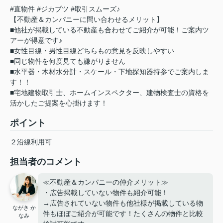
#直物件 #ジカブツ #取引スムーズ♪
【不動産＆カンパニーに問い合わせるメリット】
■他社が掲載している不動産も合わせてご紹介が可能！ご案内ツ
アーが得意です♪
■女性目線・男性目線どちらもの意見を反映しやすい
■同じ物件を何度見ても嫌がりません
■水平器・木材水分計・スケール・下地探知器持参でご案内しま
す！！
■宅地建物取引士、ホームインスペクター、建物検査士の資格を
活かしたご提案を心掛けます！
ポイント
２沿線利用可
担当者のコメント
≪不動産＆カンパニーの仲介メリット≫
・広告掲載していない物件も紹介可能！
→広告されていない物件も他社様が掲載している物
ながき か
件もほぼご紹介が可能です！たくさんの物件と比較
なみ