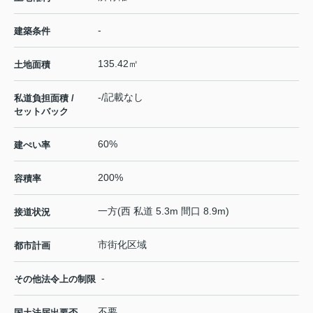
-
建築条件
135.42㎡
土地面積
-/記載なし
私道負担面積 /
セットバック
60%
建ぺい率
200%
容積率
一方(西 私道 5.3m 間口 8.9m)
接道状況
市街化区域
都市計画
-
その他法令上の制限
不要
国土法届出要否