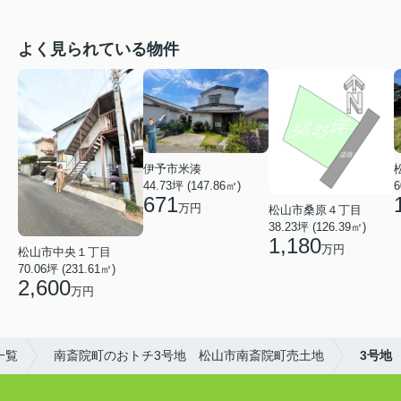
よく見られている物件
伊予市米湊
44.73坪 (147.86㎡)
6
671
万円
松山市桑原４丁目
38.23坪 (126.39㎡)
1,180
万円
松山市中央１丁目
70.06坪 (231.61㎡)
2,600
万円
一覧
南斎院町のおトチ3号地 松山市南斎院町売土地
3号地