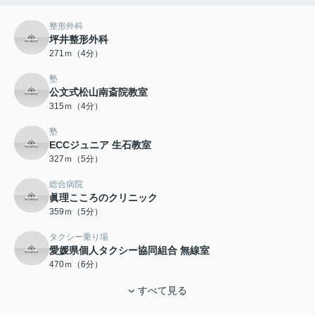
整形外科
坪井整形外科
271ｍ（4分）
塾
公文式松山南斎院教室
315ｍ（4分）
塾
ECCジュニア 生石教室
327ｍ（5分）
総合病院
眞理こころのクリニック
359ｍ（5分）
タクシー乗り場
愛媛県個人タクシー協同組合 無線室
470ｍ（6分）
すべて見る