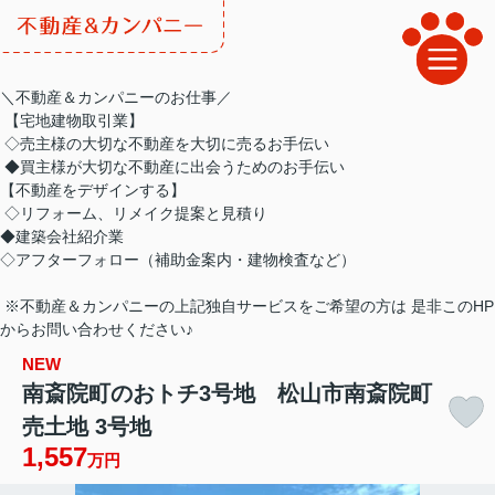
＼不動産＆カンパニーのお仕事／
【宅地建物取引業】
◇売主様の大切な不動産を大切に売るお手伝い
◆買主様が大切な不動産に出会うためのお手伝い
【不動産をデザインする】
◇リフォーム、リメイク提案と見積り
◆建築会社紹介業
◇アフターフォロー（補助金案内・建物検査など）
※不動産＆カンパニーの上記独自サービスをご希望の方は 是非このHP
からお問い合わせください♪
NEW
南斎院町のおトチ3号地 松山市南斎院町
売土地 3号地
1,557
万円