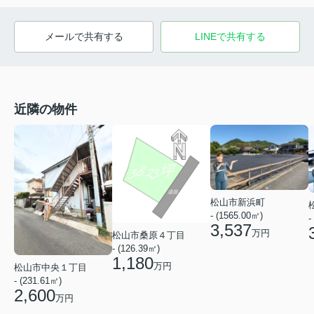
メールで共有する
LINEで共有する
近隣の物件
松山市新浜町
- (1565.00㎡)
-
3,537
万円
松山市桑原４丁目
- (126.39㎡)
1,180
万円
松山市中央１丁目
- (231.61㎡)
2,600
万円