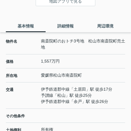
地図アプリで見る
基本情報
詳細情報
周辺環境
南斎院町のおトチ3号地 松山市南斎院町売土
物件名
地
1,557万円
価格
愛媛県
松山市
南斎院町
所在地
伊予鉄道郡中線
「
土居田
」駅 徒歩17分
交通
予讃線
「
松山
」駅 徒歩25分
伊予鉄道郡中線
「
余戸
」駅 徒歩26分
その他条件
所有権
土地権利