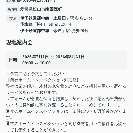
40.96坪(135.42㎡)
土地面積
愛媛県
松山市
南斎院町
所在地
伊予鉄道郡中線
「
土居田
」駅 徒歩17分
交通
予讃線
「
松山
」駅 徒歩25分
伊予鉄道郡中線
「
余戸
」駅 徒歩26分
現地案内会
2026年7月1日 ～ 2026年8月31日
日時
09:00 ～ 18:00
※事前に必ず予約してください
【簡易ホームインスペクション対応店】
弊社は家の傾き、木材の水分量を計測などを機材を用いて調べる
サービスを行っております。
リフォームが必要な個所を把握し、契約した後に思わぬ出費がな
いように契約前に事前調査することをおすすめしております。
通常のホームインスペクションは、１件につき８万前後かかりま
す。
通常のホームインスペクションと同じ機材を用いて物件をお調べ
してお伝えすることができます。