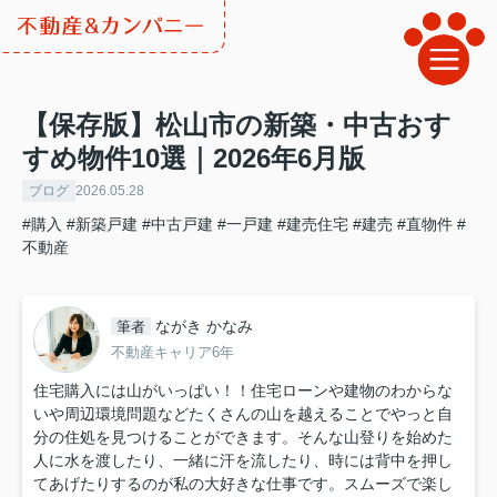
【保存版】松山市の新築・中古おす
すめ物件10選｜2026年6月版
ブログ
2026.05.28
#購入
#新築戸建
#中古戸建
#一戸建
#建売住宅
#建売
#直物件
#
不動産
ながき かなみ
筆者
不動産キャリア6年
住宅購入には山がいっぱい！！住宅ローンや建物のわからな
いや周辺環境問題などたくさんの山を越えることでやっと自
分の住処を見つけることができます。そんな山登りを始めた
人に水を渡したり、一緒に汗を流したり、時には背中を押し
てあげたりするのが私の大好きな仕事です。スムーズで楽し