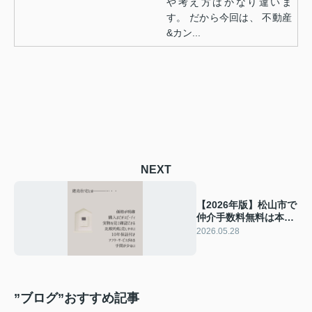
や考え方はかなり違いま
す。 だから今回は、 不動産
&カン...
NEXT
【2026年版】松山市で
仲介手数料無料は本当
に可能？不動産&カン
2026.05.28
パニーの仕組みを解説
”ブログ”おすすめ記事