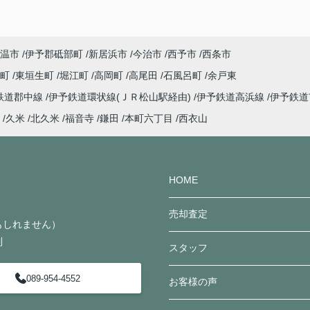
温市
伊予郡砥部町
新居浜市
今治市
西予市
西条市
子町
東垣生町
堀江町
高岡町
高尾田
石風呂町
余戸東
鉄道郡中線
伊予鉄道環状線(ＪＲ松山駅経由)
伊予鉄道高浜線
伊予鉄
久米
北久米
福音寺
鎌田
本町六丁目
西衣山
HOME
売却査定
かもしれません）
制
スタッフ
089-954-4552
お客様の声