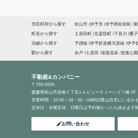
市区町村から探す
松山市
伊予市
伊予郡松前町
東
町名から探す
土居田町
北斎院町
下吾川
鷹
沿線から探す
予讃線
伊予鉄道横河原線
伊予
駅から探す
余戸
土居田
道後温泉
道後公園
不動産&カンパニー
〒790-0934
愛媛県松山市居相１丁目1-4 ビューティーハイツ椿 2F
営業時間：
10:00～18：00（16時以降は自宅にいる
定休日：
水曜定休、日曜日は予約無かったら休みます
お問い合わせ