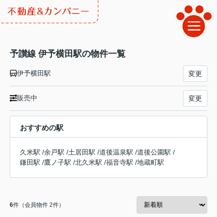
予讃線 伊予横田駅の物件一覧
伊予横田駅
変更
販売中
変更
おすすめの駅
久米駅
/
余戸駅
/
土居田駅
/
道後温泉駅
/
道後公園駅
/
鎌田駅
/
鷹ノ子駅
/
北久米駅
/
福音寺駅
/
地蔵町駅
6
件（会員物件 2件）