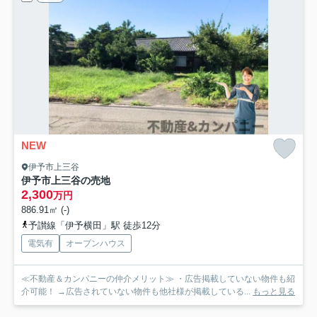
NEW
伊予市上三谷
伊予市上三谷の売地
2,300
万円
886.91㎡ (-)
予讃線「伊予横田」駅 徒歩12分
電気有
オープンハウス
≪不動産＆カンパニーの仲介メリット≫ ・広告掲載していない物件も紹
介可能！ →広告されていない物件も他社様が掲載している...
もっと見る