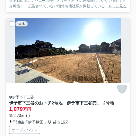
≪不動産＆カンパニーの仲介メリット≫ ・広告掲載していない物件も紹
介可能！ →広告されていない物件も他社様が掲載している...
もっと見る
売地
伊予市下三谷
伊予市下三谷のおトチ2号地 伊予市下三谷売土地
2号地
1,079
万円
188.70㎡ (-)
予讃線「伊予横田」駅 徒歩16分
オープンハウス