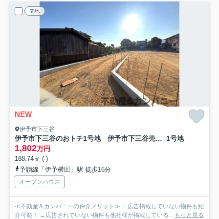
売地
NEW
伊予市下三谷
伊予市下三谷のおトチ1号地 伊予市下三谷売土地
1号地
1,802
万円
188.74㎡ (-)
予讃線「伊予横田」駅 徒歩16分
オープンハウス
≪不動産＆カンパニーの仲介メリット≫ ・広告掲載していない物件も紹
介可能！ →広告されていない物件も他社様が掲載している...
もっと見る