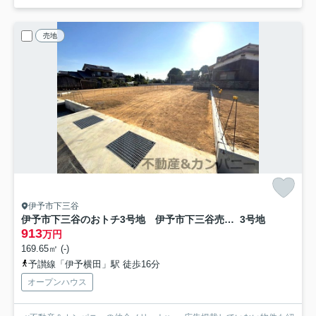
売地
伊予市下三谷
伊予市下三谷のおトチ3号地 伊予市下三谷売土地
3号地
913
万円
169.65㎡ (-)
予讃線「伊予横田」駅 徒歩16分
オープンハウス