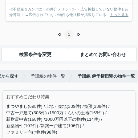
≪不動産＆カンパニーの仲介メリット≫ ・広告掲載していない物件も紹
介可能！ →広告されていない物件も他社様が掲載している...
もっと見る
1
検索条件を変更
まとめてお問い合わせ
駅から探す
予讃線の物件一覧
予讃線 伊予横田駅の物件一覧
おすすめこだわり特集
まつやまし(695件)
土地・売地(339件)
売預(338件)
中古一戸建て(303件)
1500万くらいの土地(169件)
新耐震中古(168件)
1000万円以下の物件(114件)
新築物件(107件)
新築一戸建て(106件)
ファミリー向け物件(98件)