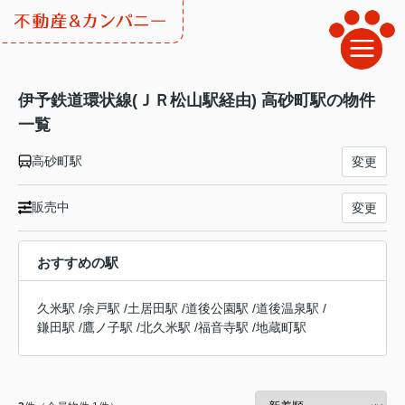
伊予鉄道環状線(ＪＲ松山駅経由) 高砂町駅の物件
一覧
高砂町駅
変更
販売中
変更
おすすめの駅
久米駅
/
余戸駅
/
土居田駅
/
道後公園駅
/
道後温泉駅
/
鎌田駅
/
鷹ノ子駅
/
北久米駅
/
福音寺駅
/
地蔵町駅