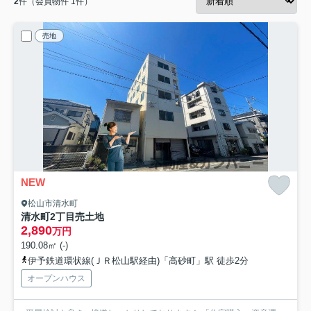
2
件（会員物件 1件）
売地
NEW
松山市清水町
清水町2丁目売土地
2,890
万円
190.08㎡ (-)
伊予鉄道環状線(ＪＲ松山駅経由)「高砂町」駅 徒歩2分
オープンハウス