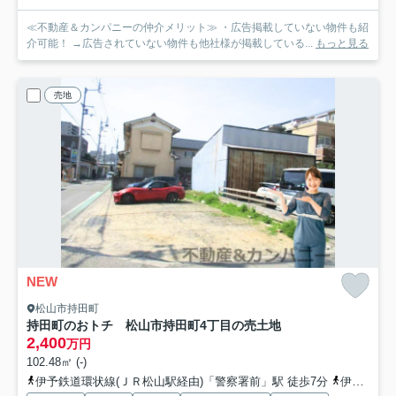
≪不動産＆カンパニーの仲介メリット≫ ・広告掲載していない物件も紹
介可能！ →広告されていない物件も他社様が掲載している...
もっと見る
売地
NEW
松山市持田町
持田町のおトチ 松山市持田町4丁目の売土地
2,400
万円
102.48㎡ (-)
伊予鉄道環状線(ＪＲ松山駅経由)「警察署前」駅 徒歩7分
伊予鉄バス「南持田」バス停下車 徒歩6分