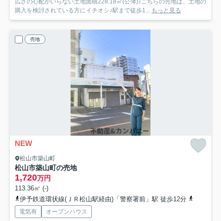
広さの心配がいらない土地面積228.18㎡(公簿)♪こちらの売地は、土地の
購入を検討されている方にイチオシ♪駅まで徒歩1...
もっと見る
売地
NEW
松山市築山町
松山市築山町の売地
1,720
万円
113.36㎡ (-)
伊予鉄道環状線(ＪＲ松山駅経由)「警察署前」駅 徒歩12分
伊予鉄バ
電気有
オープンハウス