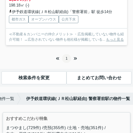
198.18㎡ (-)
伊予鉄道環状線(ＪＲ松山駅経由)「警察署前」駅 徒歩14分
都市ガス
オープンハウス
公共下水
≪不動産＆カンパニーの仲介メリット≫ ・広告掲載していない物件も紹
介可能！ →広告されていない物件も他社様が掲載している...
もっと見る
1
検索条件を変更
まとめてお問い合わせ
物件一覧
伊予鉄道環状線(ＪＲ松山駅経由) 警察署前駅の物件一覧
おすすめこだわり特集
まつやまし(729件)
売預(355件)
土地・売地(351件)