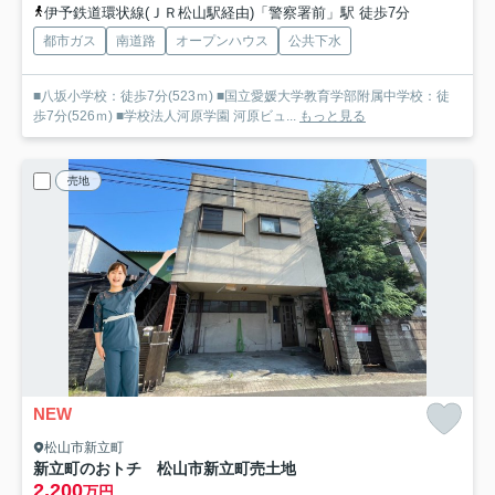
伊予鉄道環状線(ＪＲ松山駅経由)「警察署前」駅 徒歩7分
都市ガス
南道路
オープンハウス
公共下水
■八坂小学校：徒歩7分(523ｍ) ■国立愛媛大学教育学部附属中学校：徒
歩7分(526ｍ) ■学校法人河原学園 河原ビュ...
もっと見る
売地
NEW
松山市新立町
新立町のおトチ 松山市新立町売土地
2,200
万円