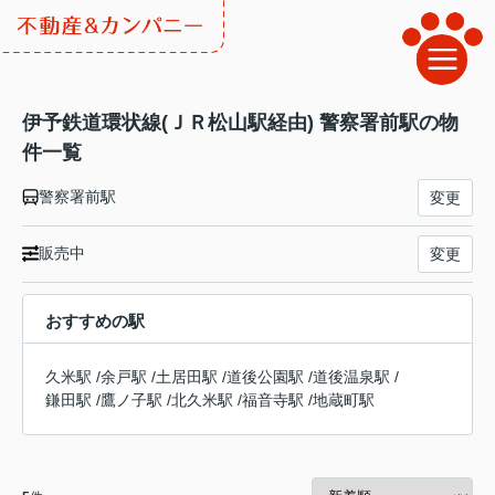
伊予鉄道環状線(ＪＲ松山駅経由) 警察署前駅の物
件一覧
警察署前駅
変更
販売中
変更
おすすめの駅
久米駅
/
余戸駅
/
土居田駅
/
道後公園駅
/
道後温泉駅
/
鎌田駅
/
鷹ノ子駅
/
北久米駅
/
福音寺駅
/
地蔵町駅