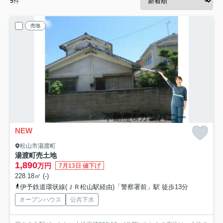
5
件
売地
NEW
松山市湯渡町
湯渡町売土地
1,890
万円
7月13日 値下げ
228.18㎡ (-)
伊予鉄道環状線(ＪＲ松山駅経由)「警察署前」駅 徒歩13分
オープンハウス
公共下水