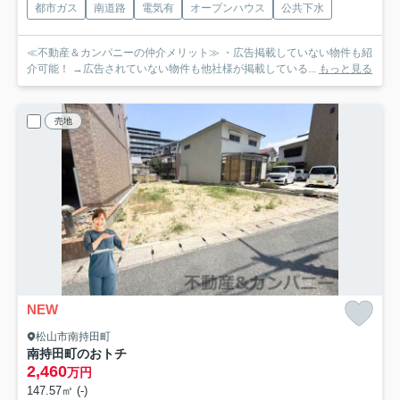
都市ガス
南道路
電気有
オープンハウス
公共下水
≪不動産＆カンパニーの仲介メリット≫ ・広告掲載していない物件も紹
介可能！ →広告されていない物件も他社様が掲載している...
もっと見る
売地
NEW
松山市南持田町
南持田町のおトチ
2,460
万円
147.57㎡ (-)