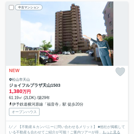
中古マンション
NEW
松山市天山
ジョイフルプラザ天山
1503
1,380
万円
61.19㎡ (2LDK) /築29年
伊予鉄道横河原線「福音寺」駅 徒歩20分
オープンハウス
/／／ 【不動産＆カンパニーに問い合わせるメリット】 ■他社が掲載して
いる不動産も合わせてご紹介が可能！ご案内ツアーが得...
もっと見る