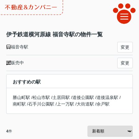
伊予鉄道横河原線 福音寺駅の物件一覧
福音寺駅
変更
販売中
変更
おすすめの駅
勝山町駅
/
松山市駅
/
土居田駅
/
道後公園駅
/
道後温泉駅
/
南町駅
/
石手川公園駅
/
上一万駅
/
大街道駅
/
余戸駅
4
件