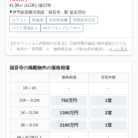
41.96㎡ (1LDK) /築37年
伊予鉄道横河原線「福音寺」駅 徒歩20分
エアコン
駐輪場
浴室乾燥機
照明器具付き
バイク置場あり
IHクッキングヒーター
【中古マンション内覧時の注意点】 ①維持費の確認: 物件価格だけでな
く、毎月の「管理費」と「修繕積立金」の額を必ず確認し...
もっと見る
福音寺の掲載物件の価格相場
価格相場
空室件数
-
-
1R～1K
750万円
1室
1DK～1LDK
1390万円
2室
2K～2LDK
2180万円
1室
3K～3LDK
-
-
4K～4LDK以上