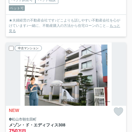
ペット可
★夫婦経営の不動産会社です♪どこよりも話しやすい不動産会社を心が
けています♪一緒に、不動産購入の方法から住宅ローンのこと...
もっと
見る
中古マンション
NEW
松山市朝生田町
メゾン・ド・エディフィス
308
750
万円