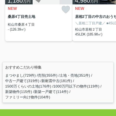
1,180
4,980
万円
万円
NEW
NEW
桑原4丁目売土地
＼居相二丁目戸建／
■4SLDK
松山市桑原４丁目
- (126.39㎡)
松山市居相２丁目
4SLDK (185.98㎡)
おすすめこだわり特集
まつやまし(729件)
売預(355件)
土地・売地(351件)
中古一戸建て(319件)
新耐震中古(181件)
1500万くらいの土地(176件)
1000万円以下の物件(119件)
新築物件(115件)
新築一戸建て(114件)
ファミリー向け物件(104件)