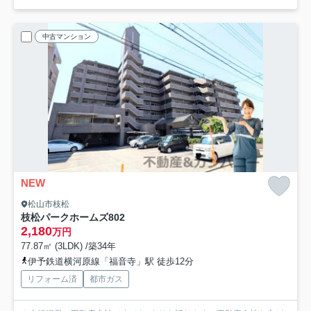
中古マンション
NEW
松山市枝松
枝松パークホームズ
802
2,180
万円
77.87㎡ (3LDK) /築34年
伊予鉄道横河原線「福音寺」駅 徒歩12分
リフォーム済
都市ガス