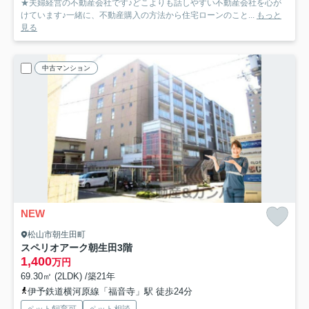
★夫婦経営の不動産会社です♪どこよりも話しやすい不動産会社を心が
けています♪一緒に、不動産購入の方法から住宅ローンのこと...
もっと
見る
中古マンション
NEW
松山市朝生田町
スペリオアーク朝生田
3階
1,400
万円
69.30㎡ (2LDK) /築21年
伊予鉄道横河原線「福音寺」駅 徒歩24分
ペット飼育可
ペット相談