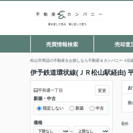
売買情報検索
売却査
松山市周辺の不動産をお探しなら不動産＆カンパニー
沿
伊予鉄道環状線(ＪＲ松山駅経由)
お
平和通一丁目
変更
新築・中古
勝
指定しない
新築
中古
価格
6
件
～