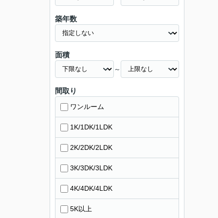
築年数
面積
～
間取り
ワンルーム
1K/1DK/1LDK
2K/2DK/2LDK
3K/3DK/3LDK
4K/4DK/4LDK
5K以上