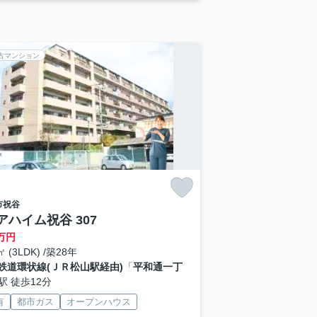
古マンション
市
祝谷
アハイム祝谷 307
万円
㎡ (3LDK) /築28年
鉄道環状線(ＪＲ松山駅経由)
「
平和通一丁
駅 徒歩12分
有
都市ガス
オープンハウス