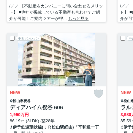
/／／ 【不動産＆カンパニーに問い合わせるメリッ
/／／
ト】 ■他社が掲載している不動産も合わせてご紹
ト】 
介が可能！ご案内ツアーが得...
もっと見る
介が可
中古マンション
中
NEW
NEW
松山市
祝谷
松山
ディアハイム祝谷 606
ラル
1,990
万円
3,980
86.19㎡ (3LDK) /築28年
85.59
伊予鉄道環状線(ＪＲ松山駅経由)
「
平和通一丁
伊予