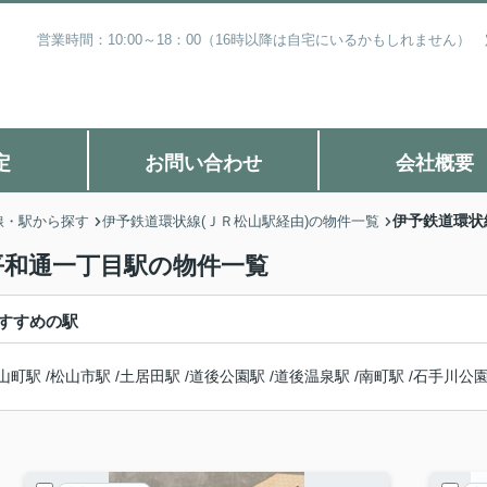
営業時間：10:00～18：00（16時以降は自宅にいるかもしれません
定
お問い合わせ
会社概要
伊予鉄道環状
線・駅から探す
伊予鉄道環状線(ＪＲ松山駅経由)の物件一覧
 平和通一丁目駅の物件一覧
すすめの駅
山町駅
/
松山市駅
/
土居田駅
/
道後公園駅
/
道後温泉駅
/
南町駅
/
石手川公