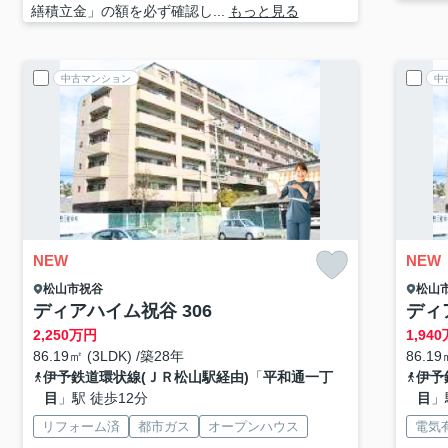
繕積立金」の額を必ず確認し...
もっと見る
中古マンション
中
NEW
NEW
松山市
祝谷
松山
ディアハイム祝谷 306
ディ
2,250
万円
1,940
86.19㎡ (3LDK) /築28年
86.19
伊予鉄道環状線(ＪＲ松山駅経由)
「
平和通一丁
伊予
目
」駅 徒歩12分
目
」
リフォーム済
都市ガス
オープンハウス
電気