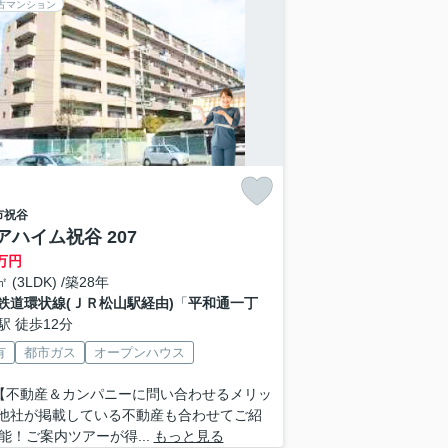
古マンション
市
祝谷
アハイム祝谷 207
万円
㎡ (3LDK) /築28年
鉄道環状線(ＪＲ松山駅経由)
「
平和通一丁
駅 徒歩12分
有
都市ガス
オープンハウス
 【不動産＆カンパニーに問い合わせるメリッ
■他社が掲載している不動産も合わせてご紹
能！ご案内ツアーが得...
もっと見る