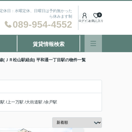
） 定休日：水曜定休、日曜日は予約無かった
0
ら休みます制
089-954-4552
ログイン
お気に入り
賃貸情報検索
線(ＪＲ松山駅経由) 平和通一丁目駅の物件一覧
園駅
/
上一万駅
/
大街道駅
/
余戸駅