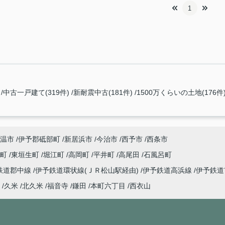
1
中古一戸建て(319件)
新耐震中古(181件)
1500万くらいの土地(176件
温市
伊予郡砥部町
新居浜市
今治市
西予市
西条市
子町
東垣生町
堀江町
高岡町
平井町
高尾田
石風呂町
鉄道郡中線
伊予鉄道環状線(ＪＲ松山駅経由)
伊予鉄道高浜線
伊予鉄
久米
北久米
福音寺
鎌田
本町六丁目
西衣山