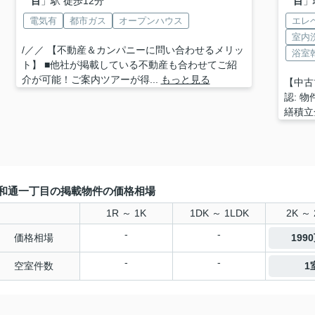
目
」駅 徒歩12分
目
」
電気有
都市ガス
オープンハウス
エレ
室内
/／／ 【不動産＆カンパニーに問い合わせるメリッ
浴室
ト】 ■他社が掲載している不動産も合わせてご紹
介が可能！ご案内ツアーが得...
もっと見る
【中古
認: 
繕積立
和通一丁目の掲載物件の価格相場
1R ～ 1K
1DK ～ 1LDK
2K ～ 
-
-
価格相場
199
-
-
空室件数
1