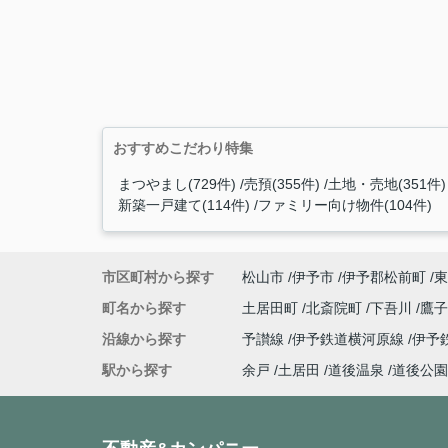
おすすめこだわり特集
まつやまし(729件)
売預(355件)
土地・売地(351件)
新築一戸建て(114件)
ファミリー向け物件(104件)
市区町村から探す
松山市
伊予市
伊予郡松前町
東
町名から探す
土居田町
北斎院町
下吾川
鷹
沿線から探す
予讃線
伊予鉄道横河原線
伊予
駅から探す
余戸
土居田
道後温泉
道後公園