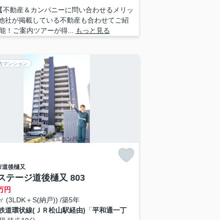
 【不動産＆カンパニーに問い合わせるメリッ
■他社が掲載している不動産も合わせてご紹
能！ご案内ツアーが得...
もっと見る
古マンション
市
道後樋又
ステージ道後樋又 803
万円
㎡ (3LDK＋S(納戸)) /築5年
鉄道環状線(ＪＲ松山駅経由)
「
平和通一丁