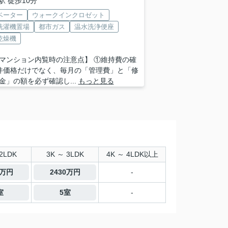
駅 徒歩10分
ベーター
ウォークインクロゼット
洗濯機置場
都市ガス
温水洗浄便座
乾燥機
マンション内覧時の注意点】 ①維持費の確
物件価格だけでなく、毎月の「管理費」と「修
金」の額を必ず確認し...
もっと見る
2LDK
3K ～ 3LDK
4K ～ 4LDK以上
0万円
2430万円
-
室
5室
-