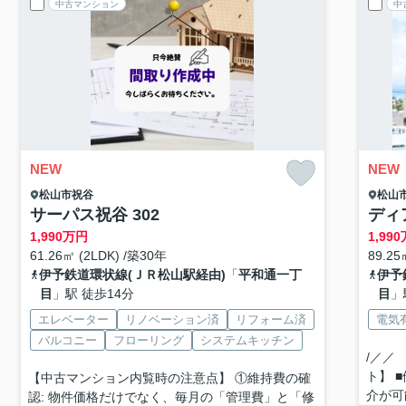
中古マンション
中
NEW
NEW
松山市
祝谷
松山
サーパス祝谷 302
ディ
1,990
万円
1,990
61.26㎡ (2LDK) /築30年
89.25
伊予鉄道環状線(ＪＲ松山駅経由)
「
平和通一丁
伊予
目
」駅 徒歩14分
目
」
エレベーター
リノベーション済
リフォーム済
電気
バルコニー
フローリング
システムキッチン
/／／
ト】 
【中古マンション内覧時の注意点】 ①維持費の確
介が可
認: 物件価格だけでなく、毎月の「管理費」と「修