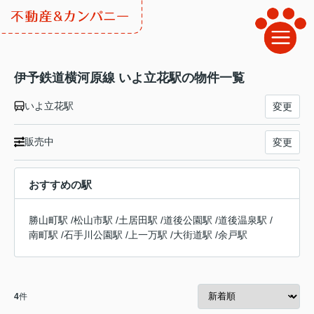
伊予鉄道横河原線 いよ立花駅の物件一覧
いよ立花駅
変更
販売中
変更
おすすめの駅
勝山町駅
/
松山市駅
/
土居田駅
/
道後公園駅
/
道後温泉駅
/
南町駅
/
石手川公園駅
/
上一万駅
/
大街道駅
/
余戸駅
4
件