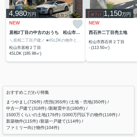
4,980
1,150
万円
万円
値下げ
NEW
NEW
居相2丁目の中古のおうち 松山市居相2丁目中古戸建
西石井二丁目売土地
＼居相二丁目戸建／
■4SLDKの物件となっています。
■建物面積は185
松山市西石井２丁目
松山市居相２丁目
- (113.50㎡)
4SLDK (185.98㎡)
おすすめこだわり特集
まつやまし(726件)
売預(355件)
土地・売地(350件)
中古一戸建て(318件)
新耐震中古(180件)
1500万くらいの土地(176件)
1000万円以下の物件(118件)
新築物件(115件)
新築一戸建て(114件)
ファミリー向け物件(104件)