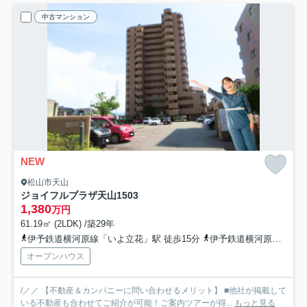
中古マンション
NEW
松山市天山
ジョイフルプラザ天山
1503
1,380
万円
61.19㎡ (2LDK) /築29年
伊予鉄道横河原線「いよ立花」駅 徒歩15分
伊予鉄道横河原線「いよ立花」駅 バス4分 伊予鉄バス「天山変電所西」 停歩5分
オープンハウス
/／／ 【不動産＆カンパニーに問い合わせるメリット】 ■他社が掲載して
いる不動産も合わせてご紹介が可能！ご案内ツアーが得...
もっと見る