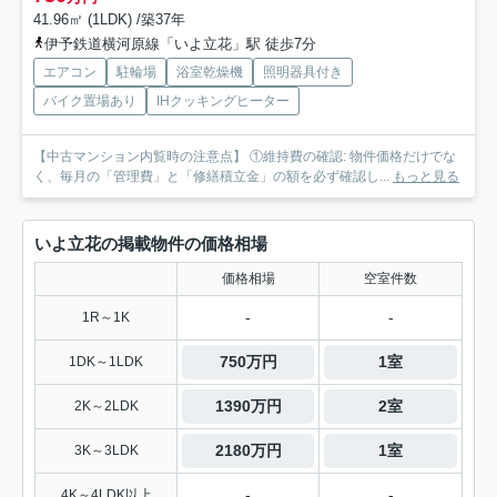
41.96㎡ (1LDK) /築37年
伊予鉄道横河原線「いよ立花」駅 徒歩7分
エアコン
駐輪場
浴室乾燥機
照明器具付き
バイク置場あり
IHクッキングヒーター
【中古マンション内覧時の注意点】 ①維持費の確認: 物件価格だけでな
く、毎月の「管理費」と「修繕積立金」の額を必ず確認し...
もっと見る
いよ立花の掲載物件の価格相場
価格相場
空室件数
-
-
1R～1K
750万円
1室
1DK～1LDK
1390万円
2室
2K～2LDK
2180万円
1室
3K～3LDK
-
-
4K～4LDK以上