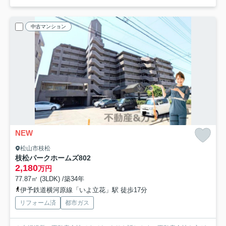
中古マンション
NEW
松山市枝松
枝松パークホームズ
802
2,180
万円
77.87㎡ (3LDK) /築34年
伊予鉄道横河原線「いよ立花」駅 徒歩17分
リフォーム済
都市ガス