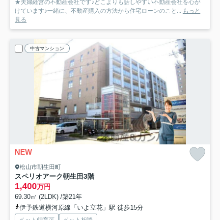
★夫婦経営の不動産会社です♪どこよりも話しやすい不動産会社を心が
けています♪一緒に、不動産購入の方法から住宅ローンのこと...
もっと
見る
中古マンション
NEW
松山市朝生田町
スペリオアーク朝生田
3階
1,400
万円
69.30㎡ (2LDK) /築21年
伊予鉄道横河原線「いよ立花」駅 徒歩15分
ペット飼育可
ペット相談