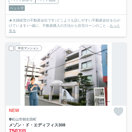
ペット可
★夫婦経営の不動産会社です♪どこよりも話しやすい不動産会社を心が
けています♪一緒に、不動産購入の方法から住宅ローンのこと...
もっと
見る
中古マンション
NEW
松山市朝生田町
メゾン・ド・エディフィス
308
750
万円